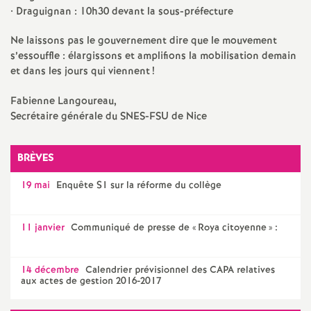
e
• Draguignan : 10h30 devant la sous-préfecture
m
Ne laissons pas le gouvernement dire que le mouvement
s’essouffle : élargissons et amplifions la mobilisation demain
e
et dans les jours qui viennent
!
Fabienne Langoureau,
n
Secrétaire générale du SNES-FSU de Nice
t
BRÈVES
s
19 mai
Enquête S1 sur la réforme du collège
d
11 janvier
Communiqué de presse de «
Roya citoyenne
» :
e
14 décembre
Calendrier prévisionnel des CAPA relatives
aux actes de gestion 2016-2017
S