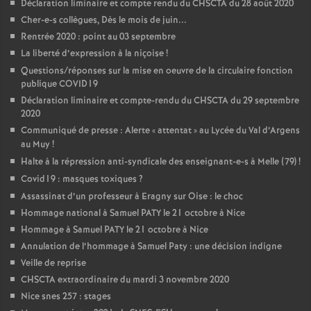
Déclaration liminaire et compte rendu du CHSCTA du 28 août 2020
Cher-e-s collègues, Dès le mois de juin...
Rentrée 2020 : point au 03 septembre
La liberté d’expression à la niçoise
!
Questions/réponses sur la mise en oeuvre de la circulaire fonction
publique COVID19
Déclaration liminaire et compte-rendu du CHSCTA du 29 septembre
2020
Communiqué de presse : Alerte «
attentat
» au Lycée du Val d’Argens
au Muy
!
Halte à la répression anti-syndicale des enseignant-e-s à Melle (79)
!
Covid19 : masques toxiques
?
Assassinat d’un professeur à Eragny sur Oise : le choc
Hommage national à Samuel PATY le 21 octobre à Nice
Hommage à Samuel PATY le 21 octobre à Nice
Annulation de l’hommage à Samuel Paty : une décision indigne
Veille de reprise
CHSCTA extraordinaire du mardi 3 novembre 2020
Nice snes 257 : stages