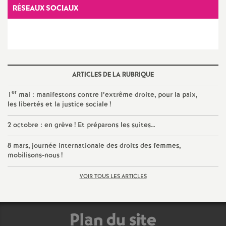
e
RÉSEAUX SOCIAUX
c
o
ARTICLES DE LA RUBRIQUE
n
er
1
mai : manifestons contre l’extrême droite, pour la paix,
les libertés et la justice sociale
!
d
2 octobre : en grève
! Et préparons les suites…
d
8 mars, journée internationale des droits des femmes,
mobilisons-nous
!
e
VOIR TOUS LES ARTICLES
g
r
Plan du site