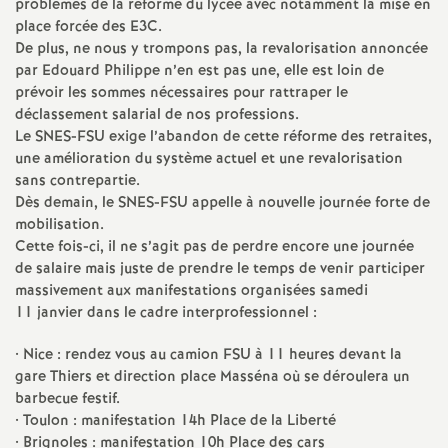
e
problèmes de la réforme du lycée avec notamment la mise en
place forcée des E3C.
s
De plus, ne nous y trompons pas, la revalorisation annoncée
par Edouard Philippe n’en est pas une, elle est loin de
E
prévoir les sommes nécessaires pour rattraper le
déclassement salarial de nos professions.
Le SNES-FSU exige l’abandon de cette réforme des retraites,
n
une amélioration du système actuel et une revalorisation
sans contrepartie.
s
Dès demain, le SNES-FSU appelle à nouvelle journée forte de
mobilisation.
e
Cette fois-ci, il ne s’agit pas de perdre encore une journée
de salaire mais juste de prendre le temps de venir participer
massivement aux manifestations organisées samedi
i
11 janvier dans le cadre interprofessionnel :
g
• Nice : rendez vous au camion FSU à 11 heures devant la
gare Thiers et direction place Masséna où se déroulera un
n
barbecue festif.
• Toulon : manifestation 14h Place de la Liberté
• Brignoles : manifestation 10h Place des cars