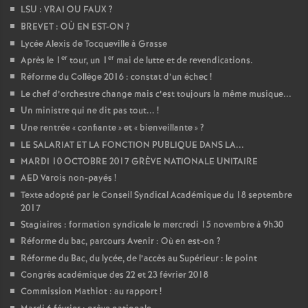
LSU : VRAI OU FAUX
?
BREVET : OÙ EN EST-ON
?
Lycée Alexis de Tocqueville à Grasse
er
er
Après le 1
tour, un 1
mai de lutte et de revendications.
Réforme du Collège 2016 : constat d’un échec
!
Le chef d’orchestre change mais c’est toujours la même musique...
Un ministre qui ne dit pas tout...
!
Une rentrée «
confiante
» et «
bienveillante
»
?
LE SALARIAT ET LA FONCTION PUBLIQUE DANS LA...
MARDI 10 OCTOBRE 2017 GRÈVE NATIONALE UNITAIRE
AED Varois non-payés
!
Texte adopté par le Conseil Syndical Académique du 18 septembre
2017
Stagiaires : formation syndicale le mercredi 15 novembre à 9h30
Réforme du bac, parcours Avenir : Où en est-on
?
Réforme du Bac, du lycée, de l’accès au Supérieur : le point
Congrès académique des 22 et 23 février 2018
Commission Mathiot : au rapport
!