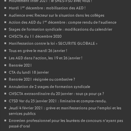
Mouvement inter 2021 : le SNES-FSU avec vous
!
er
Mardi 1
décembre : mobilisation des AED
!
Audience avec Recteur sur la situation dans les collèges
er
Action des AED du 1
décembre : compte rendu de l’audience
Stages de formation syndicale : modifications du calendrier
CHSCTA du 11 décembre 2020
Manifestation contre la loi «
SECURITE GLOBALE
»
Tous en grève le mardi 26 janvier
!
Les AED dans l’action, les 19 et 26 janvier
!
Rentrée 2021
CTA du lundi 18 janvier
Rentrée 2021 résignée ou combative
?
Annulation de 2 stages de formation syndicale
CHSCTA extraordinaire du 20 janvier : tout ça pour ça
?
CTSD Var du 25 janvier 2021 : liminaire et compte-rendu.
Jeudi 4 février 2021 : grève et manifestations pour l’emploi et les
services publics
Entretien professionnel pour les lauréats de concours n’ayant pas
passé d’oral