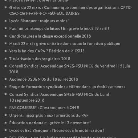
Mardi 6 février : grève nationale
Grève du 22 mars : Communiqué commun des organisations CFTC-
CGC-CGT-FAFP-FO-FSU-SOLIDAIRES
Lycée Blanquer : toujours moins
!
Pour un printemps de luttes
! En grève le jeudi 19 avril
!
Candidatures à la classe exceptionnelle 2018
Mardi 22 mai : grève unitaire dans toute la fonction publique
Vers la fin des CAPA
? Pétition de la FSU
!
Titularisation des stagiaires 2018
Conseil Syndical Académique SNES-FSU NICE du Vendredi 15 juin
2018
Audience DSDEN 06 du 18 juillet 2018
Stage de formation syndicale : «
Militer dans un établissement
»
Conseil Syndical Académique SNES-FSU NICE du Lundi
10 septembre 2018
PARCOURSUP : C’est toujours NON
!!
Urgent : inscription aux formations du PAF
Éducation nationale : grève le 12 novembre
!
Lycée et Bac Blanquer : l’heure est à la mobilisation
!