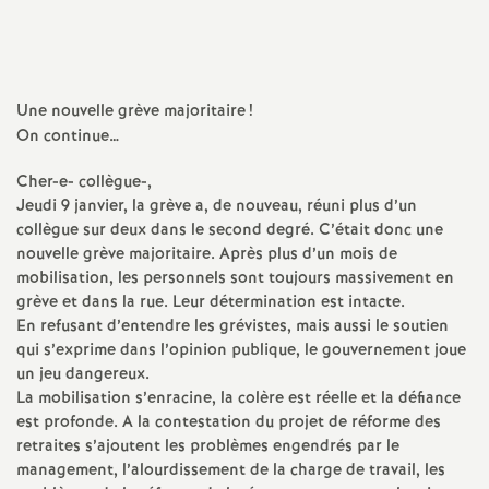
l'article
l'article
l'article
l'article
l'article
a
sur
sur
via
par
Facebook
Twitter
Addthis
email
t
Une nouvelle grève majoritaire
!
On continue…
i
Cher-e- collègue-,
o
Jeudi 9 janvier, la grève a, de nouveau, réuni plus d’un
collègue sur deux dans le second degré. C’était donc une
nouvelle grève majoritaire. Après plus d’un mois de
n
mobilisation, les personnels sont toujours massivement en
grève et dans la rue. Leur détermination est intacte.
a
En refusant d’entendre les grévistes, mais aussi le soutien
qui s’exprime dans l’opinion publique, le gouvernement joue
l
un jeu dangereux.
La mobilisation s’enracine, la colère est réelle et la défiance
d
est profonde. A la contestation du projet de réforme des
retraites s’ajoutent les problèmes engendrés par le
management, l’alourdissement de la charge de travail, les