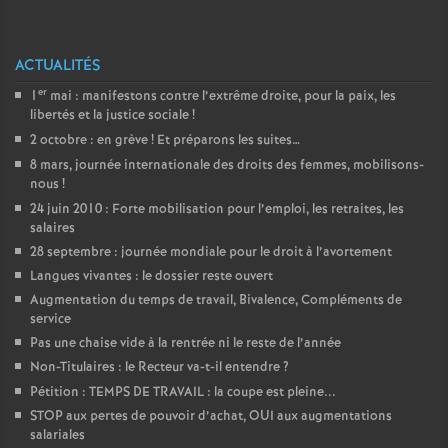
é
ACTUALITÉS
O
er
1
mai : manifestons contre l’extrême droite, pour la paix, les
libertés et la justice sociale
!
r
2 octobre : en grève
! Et préparons les suites…
8 mars, journée internationale des droits des femmes, mobilisons-
l
nous
!
24 juin 2010 : Forte mobilisation pour l’emploi, les retraites, les
é
salaires
28 septembre : journée mondiale pour le droit à l’avortement
a
Langues vivantes : le dossier reste ouvert
Augmentation du temps de travail, Bivalence, Compléments de
service
n
Pas une chaise vide à la rentrée ni le reste de l’année
Non-Titulaires : le Recteur va-t-il entendre
?
s
Pétition : TEMPS DE TRAVAIL : la coupe est pleine...
STOP aux pertes de pouvoir d’achat, OUI aux augmentations
T
salariales