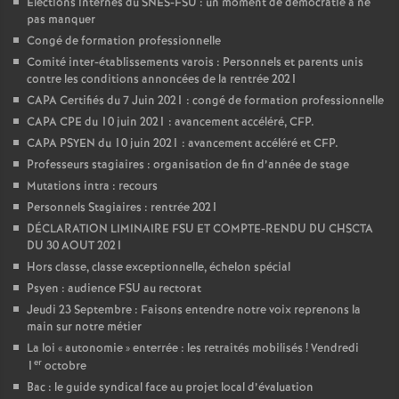
Elections internes du SNES-FSU : un moment de démocratie à ne
pas manquer
Congé de formation professionnelle
Comité inter-établissements varois : Personnels et parents unis
contre les conditions annoncées de la rentrée 2021
CAPA Certifiés du 7 Juin 2021 : congé de formation professionnelle
CAPA CPE du 10 juin 2021 : avancement accéléré, CFP.
CAPA PSYEN du 10 juin 2021 : avancement accéléré et CFP.
Professeurs stagiaires : organisation de fin d’année de stage
Mutations intra : recours
Personnels Stagiaires : rentrée 2021
DÉCLARATION LIMINAIRE FSU ET COMPTE-RENDU DU CHSCTA
DU 30 AOUT 2021
Hors classe, classe exceptionnelle, échelon spécial
Psyen : audience FSU au rectorat
Jeudi 23 Septembre : Faisons entendre notre voix reprenons la
main sur notre métier
La loi «
autonomie
» enterrée : les retraités mobilisés
! Vendredi
er
1
octobre
Bac : le guide syndical face au projet local d’évaluation