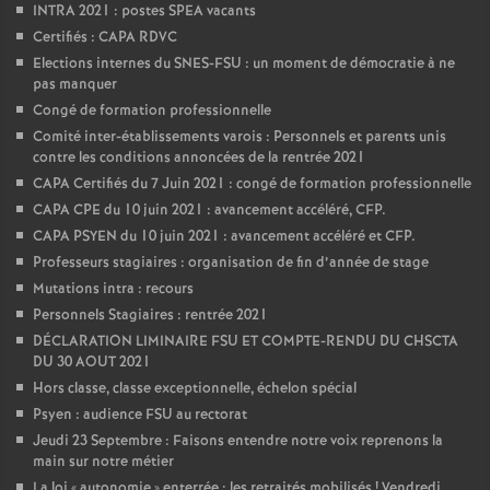
INTRA 2021 : postes SPEA vacants
Certifiés : CAPA RDVC
Elections internes du SNES-FSU : un moment de démocratie à ne
pas manquer
Congé de formation professionnelle
Comité inter-établissements varois : Personnels et parents unis
contre les conditions annoncées de la rentrée 2021
CAPA Certifiés du 7 Juin 2021 : congé de formation professionnelle
CAPA CPE du 10 juin 2021 : avancement accéléré, CFP.
CAPA PSYEN du 10 juin 2021 : avancement accéléré et CFP.
Professeurs stagiaires : organisation de fin d’année de stage
Mutations intra : recours
Personnels Stagiaires : rentrée 2021
DÉCLARATION LIMINAIRE FSU ET COMPTE-RENDU DU CHSCTA
DU 30 AOUT 2021
Hors classe, classe exceptionnelle, échelon spécial
Psyen : audience FSU au rectorat
Jeudi 23 Septembre : Faisons entendre notre voix reprenons la
main sur notre métier
La loi «
autonomie
» enterrée : les retraités mobilisés
! Vendredi