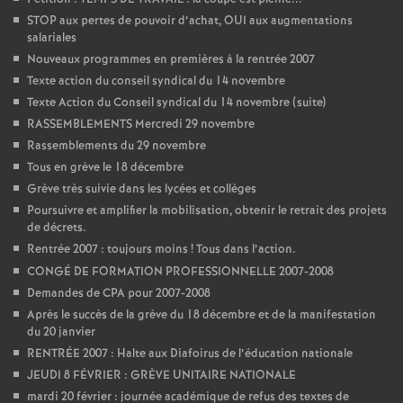
é
STOP aux pertes de pouvoir d’achat, OUI aux augmentations
salariales
Nouveaux programmes en premières à la rentrée 2007
O
Texte action du conseil syndical du 14 novembre
Texte Action du Conseil syndical du 14 novembre (suite)
r
RASSEMBLEMENTS Mercredi 29 novembre
Rassemblements du 29 novembre
l
Tous en grève le 18 décembre
Grève très suivie dans les lycées et collèges
é
Poursuivre et amplifier la mobilisation, obtenir le retrait des projets
de décrets.
a
Rentrée 2007 : toujours moins
! Tous dans l’action.
CONGÉ DE FORMATION PROFESSIONNELLE 2007-2008
Demandes de CPA pour 2007-2008
n
Après le succès de la grève du 18 décembre et de la manifestation
du 20 janvier
s
RENTRÉE 2007 : Halte aux Diafoirus de l’éducation nationale
JEUDI 8 FÉVRIER : GRÈVE UNITAIRE NATIONALE
T
mardi 20 février : journée académique de refus des textes de