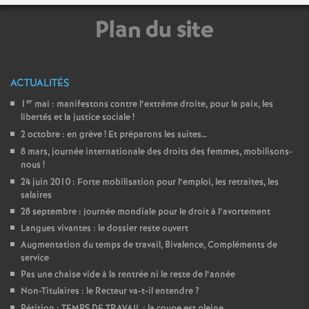
e
Plan du site
c
o
ACTUALITÉS
er
1
mai : manifestons contre l’extrême droite, pour la paix, les
n
libertés et la justice sociale
!
2 octobre : en grève
! Et préparons les suites…
d
8 mars, journée internationale des droits des femmes, mobilisons-
nous
!
24 juin 2010 : Forte mobilisation pour l’emploi, les retraites, les
d
salaires
28 septembre : journée mondiale pour le droit à l’avortement
e
Langues vivantes : le dossier reste ouvert
Augmentation du temps de travail, Bivalence, Compléments de
g
service
Pas une chaise vide à la rentrée ni le reste de l’année
r
Non-Titulaires : le Recteur va-t-il entendre
?
Pétition : TEMPS DE TRAVAIL : la coupe est pleine...