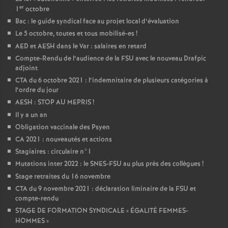
er
1
octobre
Bac : le guide syndical face au projet local d’évaluation
Le 5 octobre, toutes et tous mobilisé-es
!
AED et AESH dans le Var : salaires en retard
Compte-Rendu de l’audience de la FSU avec le nouveau Drafpic
adjoint
CTA du 6 octobre 2021 : l’indemnitaire de plusieurs catégories à
l’ordre du jour
AESH : STOP AU MEPRIS
!
Il y a un an
Obligation vaccinale des Psyen
CA 2021 : nouveautés et actions
Stagiaires : circulaire n°1
Mutations inter 2022 : le SNES-FSU au plus près des collègues
!
Stage retraites du 16 novembre
CTA du 9 novembre 2021 : déclaration liminaire de la FSU et
compte-rendu
STAGE DE FORMATION SYNDICALE «
ÉGALITÉ FEMMES-
HOMMES
»