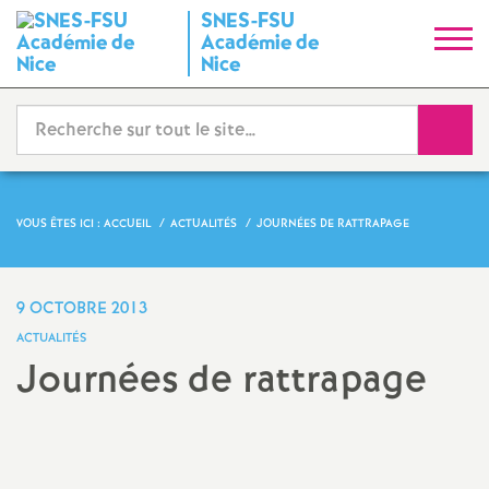
SNES-FSU
S
Académie de
Nice
y
Reche
n
d
VOUS ÊTES ICI :
ACCUEIL
ACTUALITÉS
JOURNÉES DE RATTRAPAGE
i
c
9 OCTOBRE 2013
ACTUALITÉS
a
Journées de rattrapage
t
Partager
Partager
Partager
Imprimer
Envoyer
l'article
l'article
l'article
l'article
l'article
sur
sur
via
par
N
Facebook
Twitter
Addthis
email