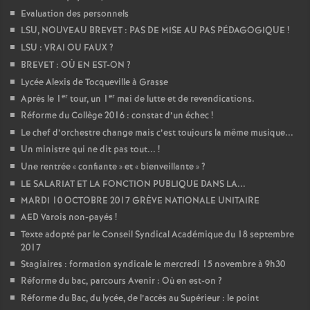
Evaluation des personnels
LSU, NOUVEAU BREVET : PAS DE MISE AU PAS PÉDAGOGIQUE
!
LSU : VRAI OU FAUX
?
BREVET : OÙ EN EST-ON
?
Lycée Alexis de Tocqueville à Grasse
er
er
Après le 1
tour, un 1
mai de lutte et de revendications.
Réforme du Collège 2016 : constat d’un échec
!
Le chef d’orchestre change mais c’est toujours la même musique...
Un ministre qui ne dit pas tout...
!
Une rentrée «
confiante
» et «
bienveillante
»
?
LE SALARIAT ET LA FONCTION PUBLIQUE DANS LA...
MARDI 10 OCTOBRE 2017 GRÈVE NATIONALE UNITAIRE
AED Varois non-payés
!
Texte adopté par le Conseil Syndical Académique du 18 septembre
2017
Stagiaires : formation syndicale le mercredi 15 novembre à 9h30
Réforme du bac, parcours Avenir : Où en est-on
?
Réforme du Bac, du lycée, de l’accès au Supérieur : le point