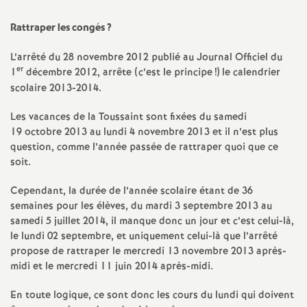
a
Rattraper les congés
?
t
L’arrêté du 28 novembre 2012 publié au Journal Officiel du
er
1
décembre 2012, arrête (c’est le principe
!) le calendrier
scolaire 2013-2014.
i
Les vacances de la Toussaint sont fixées du samedi
o
19 octobre 2013 au lundi 4 novembre 2013 et il n’est plus
question, comme l’année passée de rattraper quoi que ce
n
soit.
Cependant, la durée de l’année scolaire étant de 36
a
semaines pour les élèves, du mardi 3 septembre 2013 au
samedi 5 juillet 2014, il manque donc un jour et c’est celui-là,
l
le lundi 02 septembre, et uniquement celui-là que l’arrêté
propose de rattraper le mercredi 13 novembre 2013 après-
d
midi et le mercredi 11 juin 2014 après-midi.
En toute logique, ce sont donc les cours du lundi qui doivent