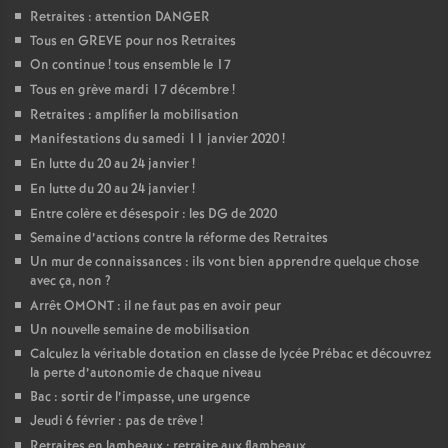
Retraites : attention DANGER
Tous en GREVE pour nos Retraites
On continue
! tous ensemble le 17
Tous en grève mardi 17 décembre
!
Retraites : amplifier la mobilisation
Manifestations du samedi 11 janvier 2020
!
En lutte du 20 au 24 janvier
!
En lutte du 20 au 24 janvier
!
Entre colère et désespoir : les DG de 2020
Semaine d’actions contre la réforme des Retraites
Un mur de connaissances : ils vont bien apprendre quelque chose
avec ça, non
?
Arrêt OMONT : il ne faut pas en avoir peur
Un nouvelle semaine de mobilisation
Calculez la véritable dotation en classe de lycée Prébac et découvrez
la perte d’autonomie de chaque niveau
Bac : sortir de l’impasse, une urgence
Jeudi 6 février : pas de trêve
!
Retraites en lambeaux : retraite aux flambeaux