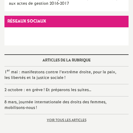
e
aux actes de gestion 2016-2017
m
RÉSEAUX SOCIAUX
e
n
t
ARTICLES DE LA RUBRIQUE
er
1
mai : manifestons contre l’extrême droite, pour la paix,
s
les libertés et la justice sociale
!
2 octobre : en grève
! Et préparons les suites…
d
8 mars, journée internationale des droits des femmes,
e
mobilisons-nous
!
VOIR TOUS LES ARTICLES
S