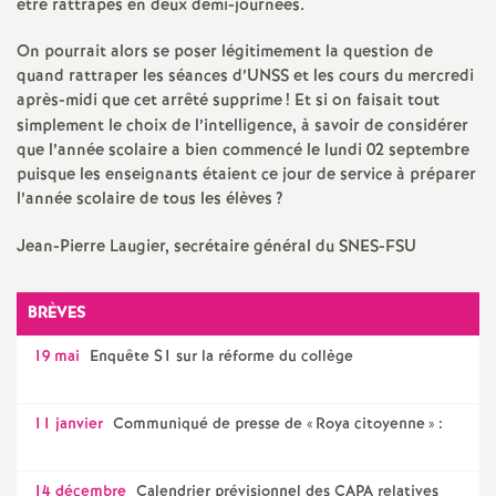
e
être rattrapés en deux demi-journées.
s
On pourrait alors se poser légitimement la question de
quand rattraper les séances d’UNSS et les cours du mercredi
après-midi que cet arrêté supprime
! Et si on faisait tout
E
simplement le choix de l’intelligence, à savoir de considérer
que l’année scolaire a bien commencé le lundi 02 septembre
n
puisque les enseignants étaient ce jour de service à préparer
l’année scolaire de tous les élèves
?
s
Jean-Pierre Laugier, secrétaire général du SNES-FSU
e
BRÈVES
i
19 mai
Enquête S1 sur la réforme du collège
g
11 janvier
Communiqué de presse de «
Roya citoyenne
» :
n
14 décembre
Calendrier prévisionnel des CAPA relatives