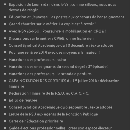
Expulsion de Leonarda : dans le Var, comme ailleurs, nous nous
devons de réagir.
Éducation et Jeunesse : les postes aux concours de l’enseignement
Grand chantier sur le métier. La copie est à revoir
!
Avec le SNES-FSU : Poursuivre la mobilisation en CPGE
!
Discussions sur le métier : CPGE, on ne lâche rien
Conseil Syndical Académique du 10 décembre : texte adopté
Pour une rentrée 2014 avec des moyens à la hauteur
!
Mutations des professeurs : suite
e
Mutations des enseignants du second degré : 3
épisode
!
Mutations des professeurs : le scandale perdure.
er
CAPA NOTATION DES CERTIFIÉS du 1
juillet 2014 : déclaration
liminaire
Déclaration liminaire de la F.S.U. au C.A.C.F.C.
Édito de rentrée
Conseil Syndical Académique du 8 septembre : texte adopté
Lettre de la FSU aux agents de la Fonction Publique
Carte de l’Éducation prioritaire
Guide élections professionnelles : créer son espace électeur