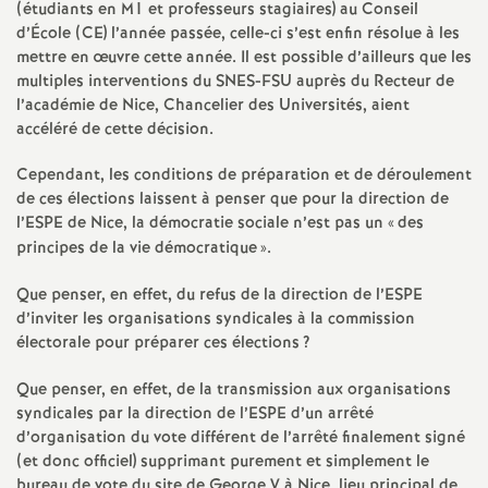
e
(étudiants en M1 et professeurs stagiaires) au Conseil
d’École (CE) l’année passée, celle-ci s’est enfin résolue à les
s
mettre en œuvre cette année. Il est possible d’ailleurs que les
multiples interventions du SNES-FSU auprès du Recteur de
E
l’académie de Nice, Chancelier des Universités, aient
accéléré de cette décision.
n
Cependant, les conditions de préparation et de déroulement
de ces élections laissent à penser que pour la direction de
s
l’ESPE de Nice, la démocratie sociale n’est pas un «
des
principes de la vie démocratique
».
e
Que penser, en effet, du refus de la direction de l’ESPE
d’inviter les organisations syndicales à la commission
i
électorale pour préparer ces élections
?
g
Que penser, en effet, de la transmission aux organisations
syndicales par la direction de l’ESPE d’un arrêté
n
d’organisation du vote différent de l’arrêté finalement signé
(et donc officiel) supprimant purement et simplement le
bureau de vote du site de George V à Nice, lieu principal de