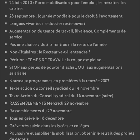
24 juin 2010 : Forte mobilisation pour l’emploi, les retraites, les
salaires
o
28 septembre : journée mondiale pour le droit à l’avortement
Langues vivantes : le dossier reste ouvert
u
Augmentation du temps de travail, Bivalence, Compléments de
service
r
Pas une chaise vide à la rentrée ni le reste de l’année
Non-Titulaires : le Recteur va-t-il entendre
?
s
Pétition : TEMPS DE TRAVAIL : la coupe est pleine...
STOP aux pertes de pouvoir d’achat, OUI aux augmentations
salariales
Nouveaux programmes en premières à la rentrée 2007
Texte action du conseil syndical du 14 novembre
Texte Action du Conseil syndical du 14 novembre (suite)
RASSEMBLEMENTS Mercredi 29 novembre
Rassemblements du 29 novembre
Tous en grève le 18 décembre
Grève très suivie dans les lycées et collèges
Poursuivre et amplifier la mobilisation, obtenir le retrait des projets
de décrets.