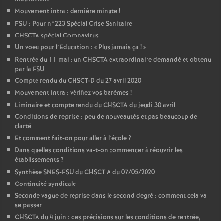
Mouvement intra : dernière minute
!
FSU : Pour n°223 Spécial Crise Sanitaire
CHSCTA spécial Coronavirus
Un voeu pour l’Education : «
Plus jamais ça
!
»
Rentrée du 11 mai : un CHSCTA extraordinaire demandé et obtenu
par la FSU
Compte rendu du CHSCT-D du 27 avril 2020
Mouvement intra : vérifiez vos barèmes
!
Liminaire et compte rendu du CHSCTA du jeudi 30 avril
Conditions de reprise : peu de nouveautés et pas beaucoup de
clarté
Et comment fait-on pour aller à l’école
?
Dans quelles conditions va-t-on commencer à réouvrir les
établissements
?
Synthèse SNES-FSU du CHSCT A du 07/05/2020
Continuité syndicale
Seconde vague de reprise dans le second degré : comment cela va
se passer
CHSCTA du 4 juin : des précisions sur les conditions de rentrée,