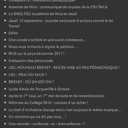
Collège2016 : Résistance pédagogique
Attentat de Nice : communiqué de soutien de la FSU PACA
Le SNES-FSU Académie de Nice en deuil
Jeudi 15 septembre : journée nationale d’actions contre la loi
Travail
Edito
Une année s’achève et une autre commence…
Nous vous invitons à signer la pétition ...
BUG sur la paye de janvier 2017
!
Evaluation des personnels
LSU, NOUVEAU BREVET : PAS DE MISE AU PAS PÉDAGOGIQUE
!
LSU : VRAI OU FAUX
?
BREVET : OÙ EN EST-ON
?
Lycée Alexis de Tocqueville à Grasse
er
er
Après le 1
tour, un 1
mai de lutte et de revendications.
Réforme du Collège 2016 : constat d’un échec
!
Le chef d’orchestre change mais c’est toujours la même musique...
Un ministre qui ne dit pas tout...
!
Une rentrée «
confiante
» et «
bienveillante
»
?