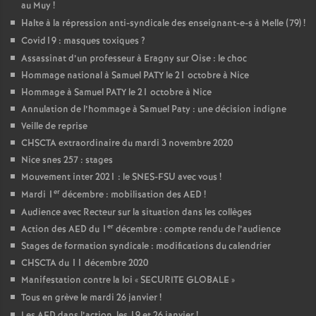
au Muy
!
Halte à la répression anti-syndicale des enseignant-e-s à Melle (79)
!
Covid19 : masques toxiques
?
Assassinat d’un professeur à Eragny sur Oise : le choc
Hommage national à Samuel PATY le 21 octobre à Nice
Hommage à Samuel PATY le 21 octobre à Nice
Annulation de l’hommage à Samuel Paty : une décision indigne
Veille de reprise
CHSCTA extraordinaire du mardi 3 novembre 2020
Nice snes 257 : stages
Mouvement inter 2021 : le SNES-FSU avec vous
!
er
Mardi 1
décembre : mobilisation des AED
!
Audience avec Recteur sur la situation dans les collèges
er
Action des AED du 1
décembre : compte rendu de l’audience
Stages de formation syndicale : modifications du calendrier
CHSCTA du 11 décembre 2020
Manifestation contre la loi «
SECURITE GLOBALE
»
Tous en grève le mardi 26 janvier
!
Les AED dans l’action, les 19 et 26 janvier
!