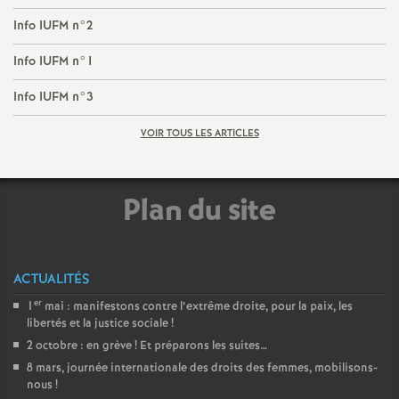
é
Info IUFM n°2
Info IUFM n°1
O
Info IUFM n°3
r
VOIR TOUS LES ARTICLES
l
Plan du site
é
a
ACTUALITÉS
n
er
1
mai : manifestons contre l’extrême droite, pour la paix, les
libertés et la justice sociale
!
s
2 octobre : en grève
! Et préparons les suites…
8 mars, journée internationale des droits des femmes, mobilisons-
T
nous
!