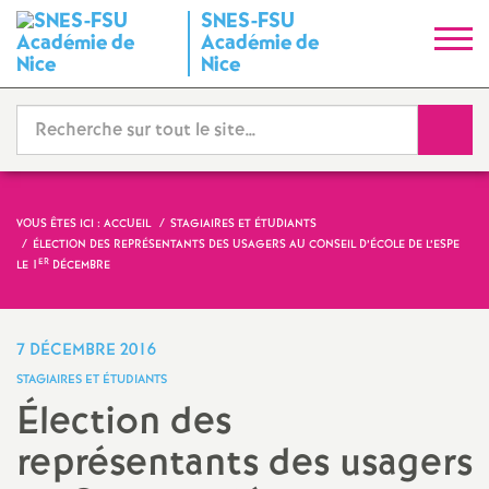
SNES-FSU
S
Académie de
Nice
y
Reche
n
d
VOUS ÊTES ICI :
ACCUEIL
STAGIAIRES ET ÉTUDIANTS
i
ÉLECTION DES REPRÉSENTANTS DES USAGERS AU CONSEIL D’ÉCOLE DE L’ESPE
ER
LE 1
DÉCEMBRE
c
7 DÉCEMBRE 2016
a
STAGIAIRES ET ÉTUDIANTS
Élection des
t
représentants des usagers
N