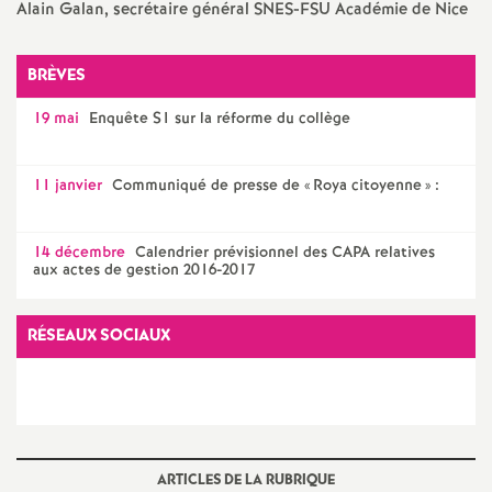
Alain Galan, secrétaire général SNES-FSU Académie de Nice
e
c
BRÈVES
19 mai
Enquête S1 sur la réforme du collège
o
n
11 janvier
Communiqué de presse de «
Roya citoyenne
» :
d
14 décembre
Calendrier prévisionnel des CAPA relatives
aux actes de gestion 2016-2017
d
RÉSEAUX SOCIAUX
e
g
r
ARTICLES DE LA RUBRIQUE