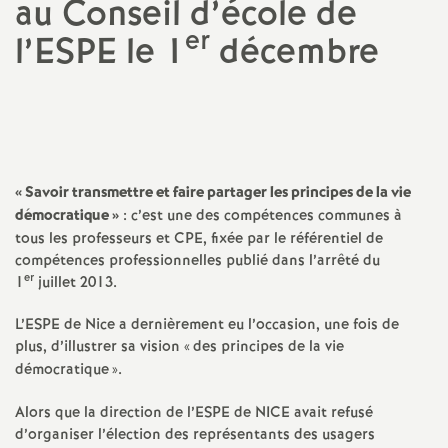
au Conseil d’école de
a
er
l’ESPE le 1
décembre
t
Partager
Partager
Partager
Imprimer
Envoyer
l'article
l'article
l'article
l'article
l'article
sur
sur
via
par
i
Facebook
Twitter
Addthis
email
o
«
Savoir transmettre et faire partager les principes de la vie
démocratique
»
: c’est une des compétences communes à
n
tous les professeurs et CPE, fixée par le référentiel de
compétences professionnelles publié dans l’arrêté du
er
1
juillet 2013.
a
L’ESPE de Nice a dernièrement eu l’occasion, une fois de
l
plus, d’illustrer sa vision «
des principes de la vie
démocratique
».
d
Alors que la direction de l’ESPE de NICE avait refusé
d’organiser l’élection des représentants des usagers