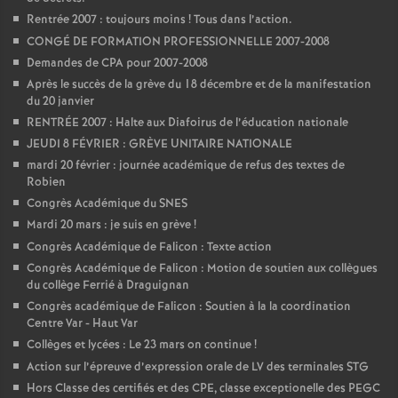
Rentrée 2007 : toujours moins
! Tous dans l’action.
CONGÉ DE FORMATION PROFESSIONNELLE 2007-2008
Demandes de CPA pour 2007-2008
Après le succès de la grève du 18 décembre et de la manifestation
du 20 janvier
RENTRÉE 2007 : Halte aux Diafoirus de l’éducation nationale
JEUDI 8 FÉVRIER : GRÈVE UNITAIRE NATIONALE
mardi 20 février : journée académique de refus des textes de
Robien
Congrès Académique du SNES
Mardi 20 mars : je suis en grève
!
Congrès Académique de Falicon : Texte action
Congrès Académique de Falicon : Motion de soutien aux collègues
du collège Ferrié à Draguignan
Congrès académique de Falicon : Soutien à la la coordination
Centre Var - Haut Var
Collèges et lycées : Le 23 mars on continue
!
Action sur l’épreuve d’expression orale de LV des terminales STG
Hors Classe des certifiés et des CPE, classe exceptionelle des PEGC