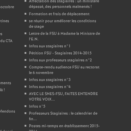
Affectation des stagiaires : un ministère
dépassé, des personnels malmenés
!
 octobre
Formation et frais de déplacement
ntines
se réunir pour améliorer les conditions
de stage
Lettre de la FSU à Madame la Ministre de
es
l’E.N.
t du CTA
Infos aux stagiaires n°1
Pétition FSU - Stagiaires 2014-2015
Infos aux professeurs stagiaires n°2
Compte-rendu audience FSU au rectorat
le 6 novembre
Infos aux stagiaires n°3
sements
Infos aux stagiaires n°4
là
!
AVEC LE SNES-FSU, FAITES ENTENDRE
VOTRE VOIX...
Infos n°5
défendons
Professeurs Stagiaires : le calendrier de
fin...
Postes mi-temps en établissement 2015-