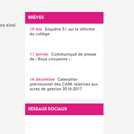
Facebook
Twitter
Addthis
email
CPE
BRÈVES
AED ET AESH
ns ainsi
19 mai
Enquête S1 sur la réforme
Documentalistes
du collège
PsyEN
11 janvier
Communiqué de presse
de «
Roya citoyenne
» :
14 décembre
Calendrier
prévisionnel des CAPA relatives aux
actes de gestion 2016-2017
RÉSEAUX SOCIAUX