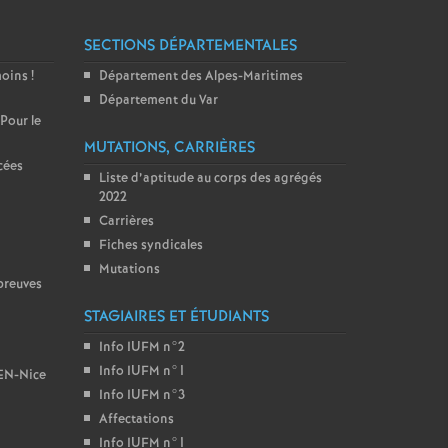
SECTIONS DÉPARTEMENTALES
moins
!
Département des Alpes-Maritimes
Département du Var
 Pour le
MUTATIONS, CARRIÈRES
cées
Liste d’aptitude au corps des agrégés
2022
Carrières
Fiches syndicales
Mutations
preuves
STAGIAIRES ET ÉTUDIANTS
Info IUFM n°2
Info IUFM n°1
BEN-Nice
Info IUFM n°3
Affectations
Info IUFM n°1