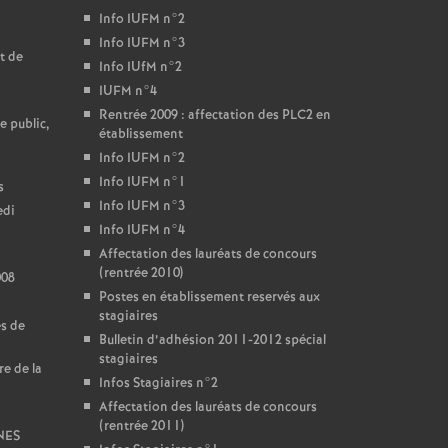
Info IUFM n°2
Info IUFM n°3
t de
Info IUfM n°2
IUFM n°4
Rentrée 2009 : affectation des PLC2 en
e public,
établissement
Info IUFM n°2
Info IUFM n°1
s
Info IUFM n°3
edi
Info IUFM n°4
Affectation des lauréats de concours
(rentrée 2010)
008
Postes en établissement reservés aux
stagiaires
es de
Bulletin d’adhésion 2011-2012 spécial
stagiaires
re de la
Infos Stagiaires n°2
Affectation des lauréats de concours
(rentrée 2011)
SNES