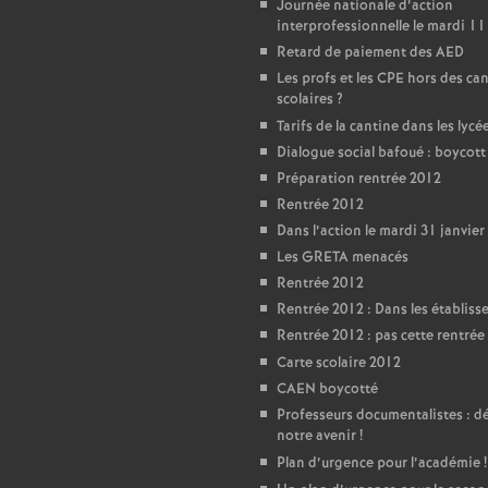
T
Journée nationale d’action
interprofessionnelle le mardi 11
Retard de paiement des AED
o
Les profs et les CPE hors des ca
scolaires
?
u
Tarifs de la cantine dans les lycé
Dialogue social bafoué : boycot
r
Préparation rentrée 2012
Rentrée 2012
s
Dans l’action le mardi 31 janvier
Les GRETA menacés
Rentrée 2012
Rentrée 2012 : Dans les établis
Rentrée 2012 : pas cette rentrée 
Carte scolaire 2012
CAEN boycotté
Professeurs documentalistes : 
notre avenir
!
Plan d’urgence pour l’académie
!