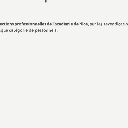
N
a
ections professionnelles de l’académie de Nice,
sur les revendicatio
t
aque catégorie de personnels.
i
o
n
a
l
d