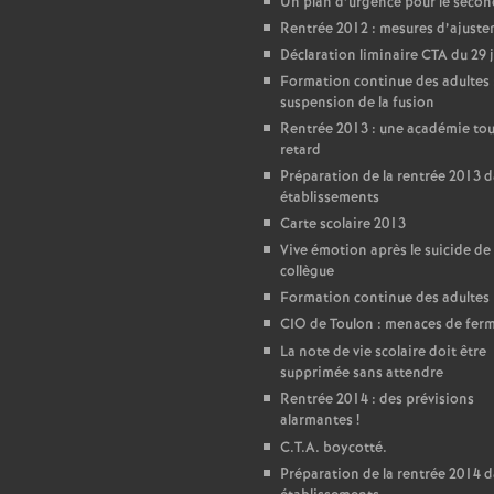
Un plan d’urgence pour le seco
Rentrée 2012 : mesures d’ajust
Déclaration liminaire CTA du 29 
Formation continue des adultes 
suspension de la fusion
Rentrée 2013 : une académie tou
retard
Préparation de la rentrée 2013 d
établissements
Carte scolaire 2013
Vive émotion après le suicide de
collègue
Formation continue des adultes
CIO de Toulon : menaces de fer
La note de vie scolaire doit être
supprimée sans attendre
Rentrée 2014 : des prévisions
alarmantes
!
C.T.A. boycotté.
Préparation de la rentrée 2014 d