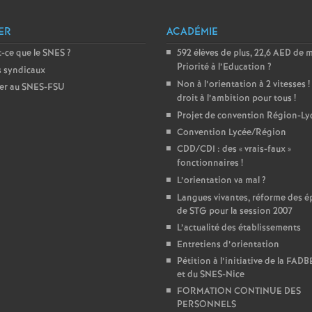
e
ER
ACADÉMIE
m
-ce que le SNES
?
592 élèves de plus, 22,6 AED de 
Priorité à l’Education
?
s syndicaux
e
Non à l’orientation à 2 vitesses
!
er au SNES-FSU
droit à l’ambition pour tous
!
Projet de convention Région-Ly
n
Convention Lycée/Région
CDD/CDI : des «
vrais-faux
»
t
fonctionnaires
!
L’orientation va mal
?
s
Langues vivantes, réforme des é
de STG pour la session 2007
d
L’actualité des établissements
Entretiens d’orientation
e
Pétition à l’initiative de la FAD
et du SNES-Nice
FORMATION CONTINUE DES
S
PERSONNELS