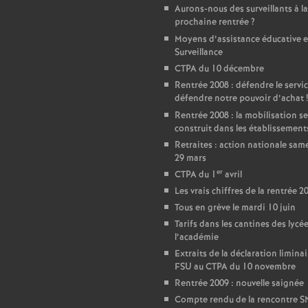
Aurons-nous des surveillants à la
e
prochaine rentrée
?
Moyens d’assistance éducative e
Surveillance
c
CTPA du 10 décembre
Rentrée 2008 : défendre le servic
o
défendre notre pouvoir d’achat
!
Rentrée 2008 : la mobilisation se
n
construit dans les établissement
Retraites : action nationale sam
29 mars
d
er
CTPA du 1
avril
Les vrais chiffres de la rentrée 2
d
Tous en grève le mardi 10 juin
Tarifs dans les cantines des lycé
e
l’académie
Extraits de la déclaration liminai
g
FSU au CTPA du 10 novembre
Rentrée 2009 : nouvelle saignée
Compte rendu de la rencontre 