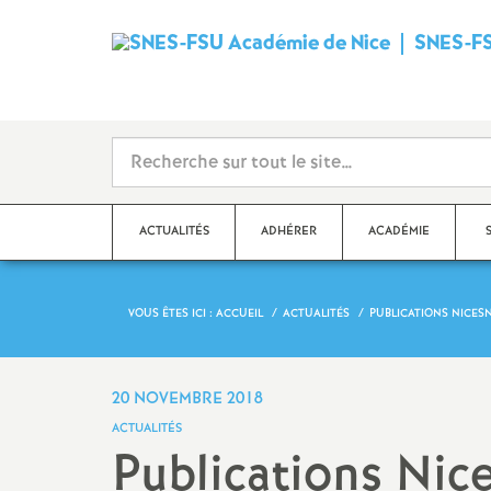
SNES-FS
ACTUALITÉS
ADHÉRER
ACADÉMIE
VOUS ÊTES ICI :
ACCUEIL
ACTUALITÉS
PUBLICATIONS NICESN
Qu’est-ce que le SNES
?
Dé
Ma
Stages syndicaux
20 NOVEMBRE 2018
Dé
ACTUALITÉS
Adhérer au SNES-FSU
Publications Nic