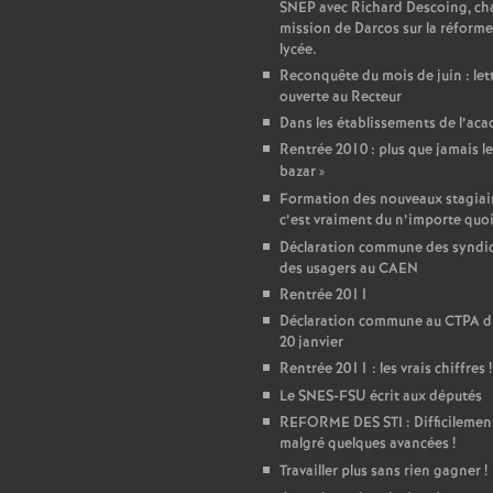
r
SNEP avec Richard Descoing, ch
mission de Darcos sur la réforme
é
lycée.
Reconquête du mois de juin : let
ouverte au Recteur
O
Dans les établissements de l’ac
Rentrée 2010 : plus que jamais le
r
bazar
»
Formation des nouveaux stagiair
l
c’est vraiment du n’importe quo
Déclaration commune des syndic
é
des usagers au CAEN
Rentrée 2011
Déclaration commune au CTPA d
a
20 janvier
Rentrée 2011 : les vrais chiffres
!
n
Le SNES-FSU écrit aux députés
REFORME DES STI : Difficilemen
s
malgré quelques avancées
!
Travailler plus sans rien gagner
!