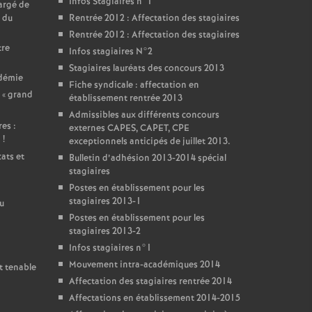
Infos Stagiaires n°1
argé de
 du
Rentrée 2012 : Affectation des stagiaires
Rentrée 2012 : Affectation des stagiaires
tre
Infos stagiaires N°2
Stagiaires lauréats des concours 2013
adémie
Fiche syndicale : affectation en
 «
grand
établissement rentrée 2013
Admissibles aux différents concours
es :
externes CAPES, CAPET, CPE
i
!
exceptionnels anticipés de juillet 2013.
ats et
Bulletin d’adhésion 2013-2014 spécial
stagiaires
Postes en établissement pour les
stagiaires 2013-1
u
Postes en établissement pour les
stagiaires 2013-2
Infos stagiaires n°1
Mouvement intra-académiques 2014
t tenable
Affectation des stagiaires rentrée 2014
Affectations en établissement 2014-2015