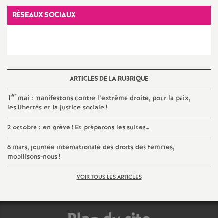
e
RÉSEAUX SOCIAUX
c
o
ARTICLES DE LA RUBRIQUE
n
er
1
mai : manifestons contre l’extrême droite, pour la paix,
d
les libertés et la justice sociale
!
2 octobre : en grève
! Et préparons les suites…
d
8 mars, journée internationale des droits des femmes,
e
mobilisons-nous
!
VOIR TOUS LES ARTICLES
g
r