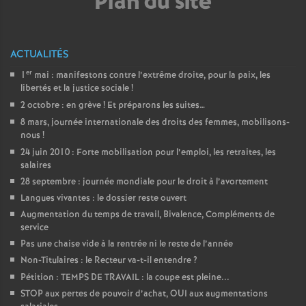
Plan du site
é
O
ACTUALITÉS
er
1
mai : manifestons contre l’extrême droite, pour la paix, les
r
libertés et la justice sociale
!
2 octobre : en grève
! Et préparons les suites…
l
8 mars, journée internationale des droits des femmes, mobilisons-
nous
!
24 juin 2010 : Forte mobilisation pour l’emploi, les retraites, les
é
salaires
28 septembre : journée mondiale pour le droit à l’avortement
a
Langues vivantes : le dossier reste ouvert
Augmentation du temps de travail, Bivalence, Compléments de
n
service
Pas une chaise vide à la rentrée ni le reste de l’année
s
Non-Titulaires : le Recteur va-t-il entendre
?
Pétition : TEMPS DE TRAVAIL : la coupe est pleine...
T
STOP aux pertes de pouvoir d’achat, OUI aux augmentations