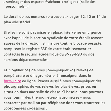
e
Aménager des espaces fraîcheur «
refuges
» (salle des
personnels...)
s
Le détail de ces mesures se trouve aux pages 12, 13 et 14 du
plan ministériel.
E
Si elles ne sont pas mises en place, intervenez en urgence
n
avec l’appui de la section syndicale de votre établissement
auprès de la direction. Si, malgré tout, le blocage persiste,
s
remplissez le registre SST de votre établissement et
contactez la section académique du SNES-FSU ou nos
sections départementales.
e
Et n’oubliez pas de nous communiquer vos relevés de
i
température et d’hygrométrie, à renseigner dans le
formulaire
en ligne. Pensez aussi à nous communiquer des
g
photographies de vos relevés les plus élevés, prises en
situation dans une salle de classe. Si besoin, nous pouvons
vous fournir des thermomètres-hygromètres - nous
n
contacter par mail ou par téléphone dont vous trouverez les
coordonnées ci-dessous :