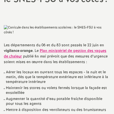
a
Partager
Partager
Partager
Imprimer
Envoyer
l'article
l'article
l'article
l'article
l'article
sur
sur
via
par
t
Facebook
Twitter
Addthis
email
i
Les départements du 06 et du 83 sont passés le 22 juin en
o
vigilance orange
. Le
Plan ministériel de gestion des vagues
de chaleur
publié fin mai prévoit que des mesures d’urgence
n
soient mises en œuvre dans les établissements :
Aérer les locaux en ouvrant tous les espaces - la nuit et le
a
matin, dès que la température extérieure est inférieure à la
température intérieure
l
Maintenir les stores ou volets fermés lorsque la façade est
ensoleillée
d
Augmenter la quantité d’eau potable fraîche disponible
pour tous les agents
Mettre à disposition des ventilateurs ou des brumisateurs