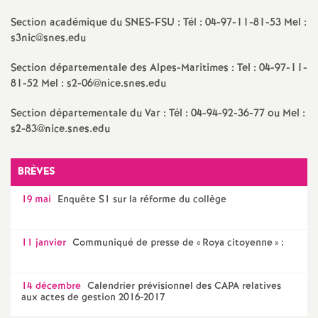
e
Section académique du SNES-FSU : Tél : 04-97-11-81-53 Mel :
m
s3nic@snes.edu
Section départementale des Alpes-Maritimes : Tel : 04-97-11-
e
81-52 Mel : s2-06@nice.snes.edu
n
Section départementale du Var : Tél : 04-94-92-36-77 ou Mel :
s2-83@nice.snes.edu
t
BRÈVES
s
19 mai
Enquête S1 sur la réforme du collège
d
11 janvier
Communiqué de presse de «
Roya citoyenne
» :
e
14 décembre
Calendrier prévisionnel des CAPA relatives
S
aux actes de gestion 2016-2017