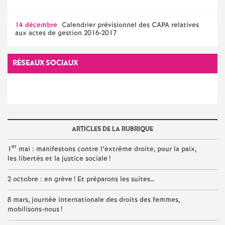
e
s
14 décembre
Calendrier prévisionnel des CAPA relatives
aux actes de gestion 2016-2017
E
RÉSEAUX SOCIAUX
n
s
e
ARTICLES DE LA RUBRIQUE
i
er
1
mai : manifestons contre l’extrême droite, pour la paix,
les libertés et la justice sociale
!
g
2 octobre : en grève
! Et préparons les suites…
n
8 mars, journée internationale des droits des femmes,
mobilisons-nous
!