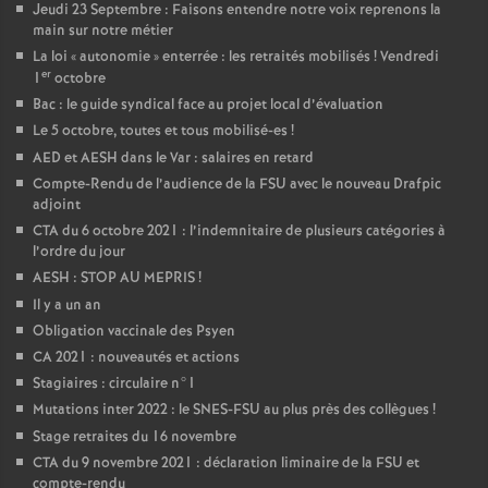
Jeudi 23 Septembre : Faisons entendre notre voix reprenons la
main sur notre métier
La loi «
autonomie
» enterrée : les retraités mobilisés
! Vendredi
er
1
octobre
Bac : le guide syndical face au projet local d’évaluation
Le 5 octobre, toutes et tous mobilisé-es
!
AED et AESH dans le Var : salaires en retard
Compte-Rendu de l’audience de la FSU avec le nouveau Drafpic
adjoint
CTA du 6 octobre 2021 : l’indemnitaire de plusieurs catégories à
l’ordre du jour
AESH : STOP AU MEPRIS
!
Il y a un an
Obligation vaccinale des Psyen
CA 2021 : nouveautés et actions
Stagiaires : circulaire n°1
Mutations inter 2022 : le SNES-FSU au plus près des collègues
!
Stage retraites du 16 novembre
CTA du 9 novembre 2021 : déclaration liminaire de la FSU et
compte-rendu