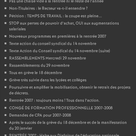
Pas une chaise vide à la rentrée ni le reste de l’année
e
Non-Titulaires : le Recteur va-t-il entendre
?
Pétition : TEMPS DE TRAVAIL : la coupe est pleine...
c
STOP aux pertes de pouvoir d’achat, OUI aux augmentations
salariales
o
Nouveaux programmes en premières à la rentrée 2007
Texte action du conseil syndical du 14 novembre
n
Texte Action du Conseil syndical du 14 novembre (suite)
RASSEMBLEMENTS Mercredi 29 novembre
d
Rassemblements du 29 novembre
Tous en grève le 18 décembre
Grève très suivie dans les lycées et collèges
d
Poursuivre et amplifier la mobilisation, obtenir le retrait des projets
de décrets.
e
Rentrée 2007 : toujours moins
! Tous dans l’action.
CONGÉ DE FORMATION PROFESSIONNELLE 2007-2008
g
Demandes de CPA pour 2007-2008
Après le succès de la grève du 18 décembre et de la manifestation
r
du 20 janvier
RENTRÉE 2007 : Halte aux Diafoirus de l’éducation nationale