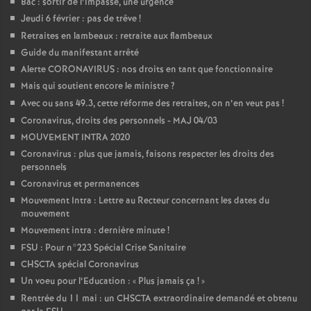
Bac : sortir de l’impasse, une urgence
Jeudi 6 février : pas de trêve
!
Retraites en lambeaux : retraite aux flambeaux
Guide du manifestant arrêté
Alerte CORONAVIRUS : nos droits en tant que fonctionnaire
Mais qui soutient encore le ministre
?
Avec ou sans 49.3, cette réforme des retraites, on n’en veut pas
!
Coronavirus, droits des personnels - MAJ 04/03
MOUVEMENT INTRA 2020
Coronavirus : plus que jamais, faisons respecter les droits des
personnels
Coronavirus et permanences
Mouvement Intra : Lettre au Recteur concernant les dates du
mouvement
Mouvement intra : dernière minute
!
FSU : Pour n°223 Spécial Crise Sanitaire
CHSCTA spécial Coronavirus
Un voeu pour l’Education : «
Plus jamais ça
!
»
Rentrée du 11 mai : un CHSCTA extraordinaire demandé et obtenu