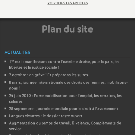
e
VOIR TOUS LES ARTICLES
m
Plan du site
e
n
ACTUALITÉS
t
er
1
mai : manifestons contre l’extrême droite, pour la paix, les
libertés et la justice sociale
!
2 octobre : en grève
! Et préparons les suites…
s
8 mars, journée internationale des droits des femmes, mobilisons-
nous
!
d
24 juin 2010 : Forte mobilisation pour l’emploi, les retraites, les
salaires
e
28 septembre : journée mondiale pour le droit à l’avortement
Langues vivantes : le dossier reste ouvert
S
Augmentation du temps de travail, Bivalence, Compléments de
service