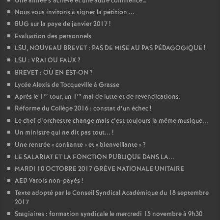
Une année s’achève et une autre commence…
Nous vous invitons à signer la pétition ...
BUG sur la paye de janvier 2017
!
Evaluation des personnels
LSU, NOUVEAU BREVET : PAS DE MISE AU PAS PÉDAGOGIQUE
!
LSU : VRAI OU FAUX
?
BREVET : OÙ EN EST-ON
?
Lycée Alexis de Tocqueville à Grasse
er
er
Après le 1
tour, un 1
mai de lutte et de revendications.
Réforme du Collège 2016 : constat d’un échec
!
Le chef d’orchestre change mais c’est toujours la même musique...
Un ministre qui ne dit pas tout...
!
Une rentrée «
confiante
» et «
bienveillante
»
?
LE SALARIAT ET LA FONCTION PUBLIQUE DANS LA...
MARDI 10 OCTOBRE 2017 GRÈVE NATIONALE UNITAIRE
AED Varois non-payés
!
Texte adopté par le Conseil Syndical Académique du 18 septembre
2017
Stagiaires : formation syndicale le mercredi 15 novembre à 9h30