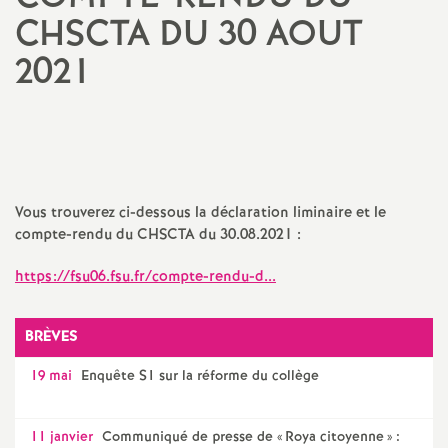
CHSCTA DU 30 AOUT
a
2021
t
Partager
Partager
Partager
Imprimer
Envoyer
l'article
l'article
l'article
l'article
l'article
i
sur
sur
via
par
Facebook
Twitter
Addthis
email
o
Vous trouverez ci-dessous la déclaration liminaire et le
n
compte-rendu du CHSCTA du 30.08.2021 :
https://fsu06.fsu.fr/compte-rendu-d...
a
l
BRÈVES
19 mai
Enquête S1 sur la réforme du collège
d
11 janvier
Communiqué de presse de «
Roya citoyenne
» :