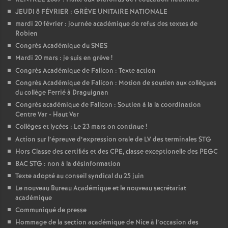
é
JEUDI 8 FÉVRIER : GRÈVE UNITAIRE NATIONALE
mardi 20 février : journée académique de refus des textes de
Robien
O
Congrès Académique du SNES
Mardi 20 mars : je suis en grève
!
r
Congrès Académique de Falicon : Texte action
Congrès Académique de Falicon : Motion de soutien aux collègues
l
du collège Ferrié à Draguignan
Congrès académique de Falicon : Soutien à la la coordination
é
Centre Var - Haut Var
Collèges et lycées : Le 23 mars on continue
!
Action sur l’épreuve d’expression orale de LV des terminales STG
a
Hors Classe des certifiés et des CPE, classe exceptionelle des PEGC
BAC STG : non à la désinformation
n
Texte adopté au conseil syndical du 25 juin
Le nouveau Bureau Académique et le nouveau secrétariat
s
académique
Communiqué de presse
T
Hommage de la section académique de Nice à l’occasion des