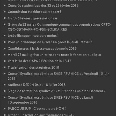
Congrès académique des 22 et 23 février 2018
Commission Mathiot : au rapport
!
Mardi 6 février : grève nationale
Grève du 22 mars : Communiqué commun des organisations CFTC-
CGC-CGT-FAFP-FO-FSU-SOLIDAIRES
Lycée Blanquer : toujours moins
!
Pour un printemps de luttes
! En grève le jeudi 19 avril
!
Candidatures à la classe exceptionnelle 2018
Mardi 22 mai : grève unitaire dans toute la fonction publique
Vers la fin des CAPA
? Pétition de la FSU
!
Titularisation des stagiaires 2018
Conseil Syndical Académique SNES-FSU NICE du Vendredi 15 juin
2018
Audience DSDEN 06 du 18 juillet 2018
Stage de formation syndicale : «
Militer dans un établissement
»
Conseil Syndical Académique SNES-FSU NICE du Lundi
10 septembre 2018
PARCOURSUP : C’est toujours NON
!!
Urgent : inscription aux formations du PAF