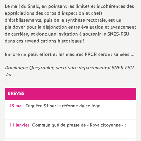
e
Le mail du Snalc, en pointant les limites et incohérences des
appréciations des corps d’inspection et chefs
m
d’établissements, puis de la synthèse rectorale, est un
plaidoyer pour la disjonction entre évaluation et avancement
e
de carrière, et donc une invitation à soutenir le SNES-FSU
dans ces revendications historiques
!
n
Encore un petit effort et les mesures PPCR seront saluées ...
t
Dominique Queyroulet, secrétaire départemental SNES-FSU
Var
s
BRÈVES
d
19 mai
Enquête S1 sur la réforme du collège
e
11 janvier
Communiqué de presse de «
Roya citoyenne
» :
S