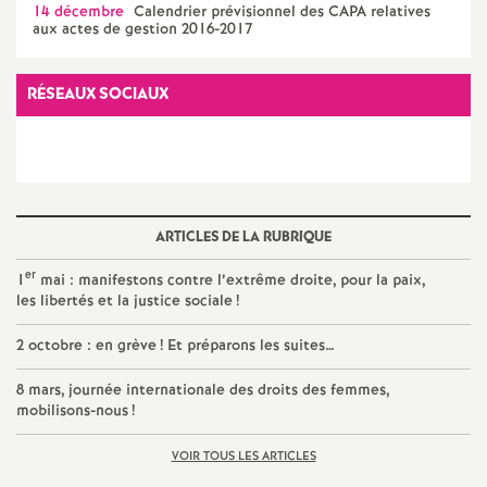
e
14 décembre
Calendrier prévisionnel des CAPA relatives
aux actes de gestion 2016-2017
c
RÉSEAUX SOCIAUX
o
n
d
ARTICLES DE LA RUBRIQUE
er
1
mai : manifestons contre l’extrême droite, pour la paix,
d
les libertés et la justice sociale
!
e
2 octobre : en grève
! Et préparons les suites…
8 mars, journée internationale des droits des femmes,
g
mobilisons-nous
!
r
VOIR TOUS LES ARTICLES