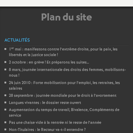
é
Plan du site
O
r
ACTUALITÉS
er
1
mai : manifestons contre l’extrême droite, pour la paix, les
l
libertés et la justice sociale
!
2 octobre : en grève
! Et préparons les suites…
é
8 mars, journée internationale des droits des femmes, mobilisons-
nous
!
a
24 juin 2010 : Forte mobilisation pour l’emploi, les retraites, les
salaires
28 septembre : journée mondiale pour le droit à l’avortement
n
Langues vivantes : le dossier reste ouvert
Augmentation du temps de travail, Bivalence, Compléments de
s
service
Pas une chaise vide à la rentrée ni le reste de l’année
T
Non-Titulaires : le Recteur va-t-il entendre
?