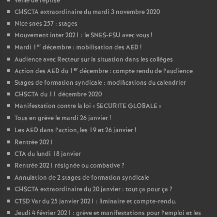
Veille de reprise
CHSCTA extraordinaire du mardi 3 novembre 2020
Nice snes 257 : stages
Mouvement inter 2021 : le SNES-FSU avec vous
!
er
Mardi 1
décembre : mobilisation des AED
!
Audience avec Recteur sur la situation dans les collèges
er
Action des AED du 1
décembre : compte rendu de l’audience
Stages de formation syndicale : modifications du calendrier
CHSCTA du 11 décembre 2020
Manifestation contre la loi «
SECURITE GLOBALE
»
Tous en grève le mardi 26 janvier
!
Les AED dans l’action, les 19 et 26 janvier
!
Rentrée 2021
CTA du lundi 18 janvier
Rentrée 2021 résignée ou combative
?
Annulation de 2 stages de formation syndicale
CHSCTA extraordinaire du 20 janvier : tout ça pour ça
?
CTSD Var du 25 janvier 2021 : liminaire et compte-rendu.
Jeudi 4 février 2021 : grève et manifestations pour l’emploi et les