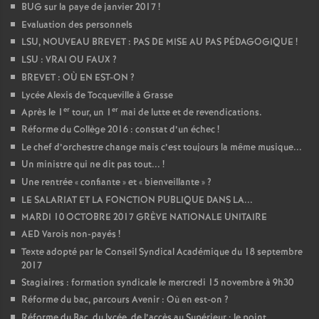
BUG sur la paye de janvier 2017
!
Evaluation des personnels
LSU, NOUVEAU BREVET : PAS DE MISE AU PAS PÉDAGOGIQUE
!
LSU : VRAI OU FAUX
?
BREVET : OÙ EN EST-ON
?
Lycée Alexis de Tocqueville à Grasse
er
er
Après le 1
tour, un 1
mai de lutte et de revendications.
Réforme du Collège 2016 : constat d’un échec
!
Le chef d’orchestre change mais c’est toujours la même musique...
Un ministre qui ne dit pas tout...
!
Une rentrée «
confiante
» et «
bienveillante
»
?
LE SALARIAT ET LA FONCTION PUBLIQUE DANS LA...
MARDI 10 OCTOBRE 2017 GRÈVE NATIONALE UNITAIRE
AED Varois non-payés
!
Texte adopté par le Conseil Syndical Académique du 18 septembre
2017
Stagiaires : formation syndicale le mercredi 15 novembre à 9h30
Réforme du bac, parcours Avenir : Où en est-on
?
Réforme du Bac, du lycée, de l’accès au Supérieur : le point