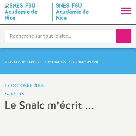
SNES-FSU
S
Académie de
Nice
y
Reche
n
d
VOUS ÊTES ICI :
ACCUEIL
ACTUALITÉS
LE SNALC M’ÉCRIT ...
i
c
17 OCTOBRE 2018
ACTUALITÉS
a
Le Snalc m’écrit ...
t
Partager
Partager
Partager
Imprimer
Envoyer
l'article
l'article
l'article
l'article
l'article
sur
sur
via
par
N
Facebook
Twitter
Addthis
email