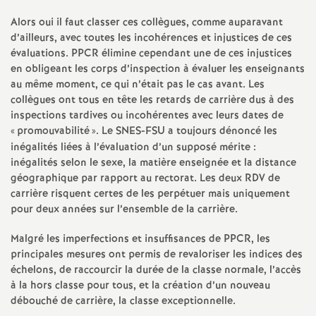
e
Alors oui il faut classer ces collègues, comme auparavant
s
d’ailleurs, avec toutes les incohérences et injustices de ces
évaluations. PPCR élimine cependant une de ces injustices
E
en obligeant les corps d’inspection à évaluer les enseignants
au même moment, ce qui n’était pas le cas avant. Les
collègues ont tous en tête les retards de carrière dus à des
n
inspections tardives ou incohérentes avec leurs dates de
«
promouvabilité
». Le SNES-FSU a toujours dénoncé les
s
inégalités liées à l’évaluation d’un supposé mérite :
inégalités selon le sexe, la matière enseignée et la distance
e
géographique par rapport au rectorat. Les deux RDV de
carrière risquent certes de les perpétuer mais uniquement
i
pour deux années sur l’ensemble de la carrière.
Malgré les imperfections et insuffisances de PPCR, les
g
principales mesures ont permis de revaloriser les indices des
échelons, de raccourcir la durée de la classe normale, l’accès
n
à la hors classe pour tous, et la création d’un nouveau
débouché de carrière, la classe exceptionnelle.