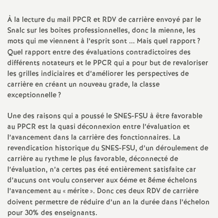
a
À la lecture du mail PPCR et RDV de carrière envoyé par le
Snalc sur les boites professionnelles, donc la mienne, les
t
mots qui me viennent à l’esprit sont ... Mais quel rapport
?
Quel rapport entre des évaluations contradictoires des
différents notateurs et le PPCR qui a pour but de revaloriser
i
les grilles indiciaires et d’améliorer les perspectives de
carrière en créant un nouveau grade, la classe
o
exceptionnelle
?
n
Une des raisons qui a poussé le SNES-FSU à être favorable
au PPCR est la quasi déconnexion entre l’évaluation et
l’avancement dans la carrière des fonctionnaires. La
a
revendication historique du SNES-FSU, d’un déroulement de
carrière au rythme le plus favorable, déconnecté de
l
l’évaluation, n’a certes pas été entièrement satisfaite car
d’aucuns ont voulu conserver aux 6éme et 8éme échelons
d
l’avancement au «
mérite
». Donc ces deux RDV de carrière
doivent permettre de réduire d’un an la durée dans l’échelon
pour 30% des enseignants.