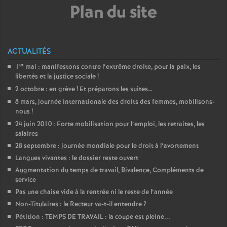
e
Plan du site
m
ACTUALITÉS
e
er
1
mai : manifestons contre l’extrême droite, pour la paix, les
libertés et la justice sociale
!
n
2 octobre : en grève
! Et préparons les suites…
8 mars, journée internationale des droits des femmes, mobilisons-
t
nous
!
24 juin 2010 : Forte mobilisation pour l’emploi, les retraites, les
s
salaires
28 septembre : journée mondiale pour le droit à l’avortement
d
Langues vivantes : le dossier reste ouvert
Augmentation du temps de travail, Bivalence, Compléments de
service
e
Pas une chaise vide à la rentrée ni le reste de l’année
Non-Titulaires : le Recteur va-t-il entendre
?
S
Pétition : TEMPS DE TRAVAIL : la coupe est pleine...