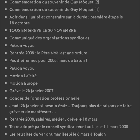
Commémoration du souvenir de Guy Môquet (2)
Commémoration du souvenir de Guy Môquet (1)
o
Agir dans l’unité et construire sur la durée : première étape le
18 octobre
u
TOUS EN GREVE LE 20 NOVEMBRE
Communiqué des organisations syndicales
r
Patron voyou
Rentrée 2008 : le Père Noël est une ordure
s
Pas d’étrennes pour 2008, mais du bâton
!
Patron voyou
Motion Laïcité
Motion Europe
Grève le 24 janvier 2007
Congés de formation professionnelle
Jeudi 24 janvier, si besoin était ...Toujours plus de raisons de faire
grève et de manifester ...
Rentrée 2008, salaires, métier : grève le 18 mars
Texte adopté par le conseil syndical réuni au Luc le 11 mars 2008
Les retraités du Var ont manifesté le 6 mars à Toulon