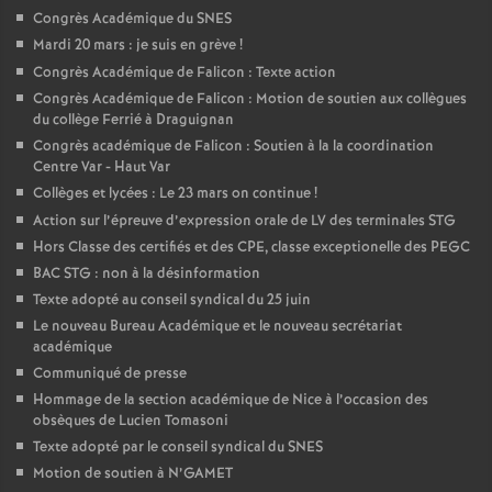
Congrès Académique du SNES
é
Mardi 20 mars : je suis en grève
!
Congrès Académique de Falicon : Texte action
O
Congrès Académique de Falicon : Motion de soutien aux collègues
du collège Ferrié à Draguignan
r
Congrès académique de Falicon : Soutien à la la coordination
Centre Var - Haut Var
l
Collèges et lycées : Le 23 mars on continue
!
Action sur l’épreuve d’expression orale de LV des terminales STG
é
Hors Classe des certifiés et des CPE, classe exceptionelle des PEGC
BAC STG : non à la désinformation
Texte adopté au conseil syndical du 25 juin
a
Le nouveau Bureau Académique et le nouveau secrétariat
académique
n
Communiqué de presse
Hommage de la section académique de Nice à l’occasion des
s
obsèques de Lucien Tomasoni
Texte adopté par le conseil syndical du SNES
T
Motion de soutien à N’GAMET