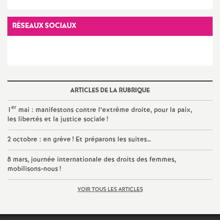
e
s
RÉSEAUX SOCIAUX
E
n
ARTICLES DE LA RUBRIQUE
s
er
1
mai : manifestons contre l’extrême droite, pour la paix,
les libertés et la justice sociale
!
e
2 octobre : en grève
! Et préparons les suites…
i
8 mars, journée internationale des droits des femmes,
mobilisons-nous
!
g
VOIR TOUS LES ARTICLES
n