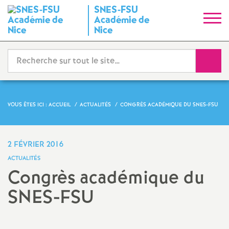
SNES-FSU
S
Académie de
Nice
y
Reche
n
d
VOUS ÊTES ICI :
ACCUEIL
ACTUALITÉS
CONGRÈS ACADÉMIQUE DU SNES-FSU
i
c
2 FÉVRIER 2016
ACTUALITÉS
a
Congrès académique du
SNES-FSU
t
Partager
Partager
Partager
Imprimer
Envoyer
N
l'article
l'article
l'article
l'article
l'article