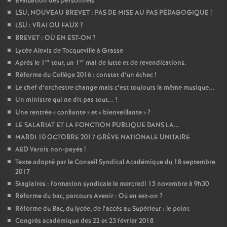
Evaluation des personnels
LSU, NOUVEAU BREVET : PAS DE MISE AU PAS PÉDAGOGIQUE
!
LSU : VRAI OU FAUX
?
BREVET : OÙ EN EST-ON
?
Lycée Alexis de Tocqueville à Grasse
er
er
Après le 1
tour, un 1
mai de lutte et de revendications.
Réforme du Collège 2016 : constat d’un échec
!
Le chef d’orchestre change mais c’est toujours la même musique...
Un ministre qui ne dit pas tout...
!
Une rentrée «
confiante
» et «
bienveillante
»
?
LE SALARIAT ET LA FONCTION PUBLIQUE DANS LA...
MARDI 10 OCTOBRE 2017 GRÈVE NATIONALE UNITAIRE
AED Varois non-payés
!
Texte adopté par le Conseil Syndical Académique du 18 septembre
2017
Stagiaires : formation syndicale le mercredi 15 novembre à 9h30
Réforme du bac, parcours Avenir : Où en est-on
?
Réforme du Bac, du lycée, de l’accès au Supérieur : le point
Congrès académique des 22 et 23 février 2018