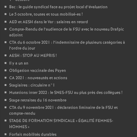
Bac : le guide syndical face au projet local d’évaluation
Le 5 octobre, toutes et tous mobilisé-es
!
AED et AESH dans le Var : salaires en retard
Compte-Rendu de l’audience de la FSU avec le nouveau Drafpic
adjoint
CTA du 6 octobre 2021 : l’indemnitaire de plusieurs catégories à
l’ordre du jour
AESH : STOP AU MEPRIS
!
Il y a un an
Obligation vaccinale des Psyen
CA 2021 : nouveautés et actions
Stagiaires : circulaire n°1
Mutations inter 2022 : le SNES-FSU au plus près des collègues
!
Stage retraites du 16 novembre
CTA du 9 novembre 2021 : déclaration liminaire de la FSU et
compte-rendu
STAGE DE FORMATION SYNDICALE «
ÉGALITÉ FEMMES-
HOMMES
»
Forfait mobilités durables