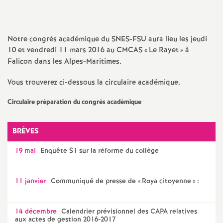
sur
sur
via
par
a
Facebook
Twitter
Addthis
email
Notre congrès académique du SNES-FSU aura lieu les jeudi
t
10 et vendredi 11 mars 2016 au CMCAS «
Le Rayet
» à
Falicon dans les Alpes-Maritimes.
i
Vous trouverez ci-dessous la circulaire académique.
o
Circulaire préparation du congrès académique
n
BRÈVES
a
19 mai
Enquête S1 sur la réforme du collège
l
11 janvier
Communiqué de presse de «
Roya citoyenne
» :
d
14 décembre
Calendrier prévisionnel des CAPA relatives
aux actes de gestion 2016-2017