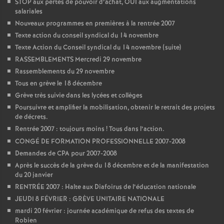
STOP aux pertes de pouvoir d’achat, OUI aux augmentations
e
salariales
Nouveaux programmes en premières à la rentrée 2007
c
Texte action du conseil syndical du 14 novembre
Texte Action du Conseil syndical du 14 novembre (suite)
o
RASSEMBLEMENTS Mercredi 29 novembre
Rassemblements du 29 novembre
n
Tous en grève le 18 décembre
Grève très suivie dans les lycées et collèges
d
Poursuivre et amplifier la mobilisation, obtenir le retrait des projets
de décrets.
Rentrée 2007 : toujours moins
! Tous dans l’action.
d
CONGÉ DE FORMATION PROFESSIONNELLE 2007-2008
Demandes de CPA pour 2007-2008
e
Après le succès de la grève du 18 décembre et de la manifestation
du 20 janvier
g
RENTRÉE 2007 : Halte aux Diafoirus de l’éducation nationale
JEUDI 8 FÉVRIER : GRÈVE UNITAIRE NATIONALE
r
mardi 20 février : journée académique de refus des textes de
Robien