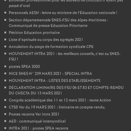
Entretien professionnel pour les lauréats de concours n’ayant pas
passé d’oral
Personnels AESH : lettre au ministre de l’Éducation nationale
!
Section départementale SNES-FSU des Alpes-Maritimes :
Communiqué de presse Education Prioritaire
Pétition Education proritaire
Liste d’aptitude au corps des agrégés 2021
Annulation du stage de formation syndicale CPE
MOUVEMENT INTRA 2021 : les meilleurs conseils, c’est au SNES-
FSU
!
postes SPEA 2020
NICE SNES N° 259 MARS 2021 : SPECIAL INTRA
MOUVEMENT INTRA : LISTES DES ETABLISSEMENTS
DÉCLARATION LIMINAIRE DES FSU 06 ET 83 ET COMPTE-RENDU
DU CHSCTA DU 15 MARS 2021
Congrès académique des 11 et 12 mars 2021 : texte Action
CTSD Var du 19 MARS 2021 : liminaire et compte-rendu.
Postes vacants Var intra 2021
AED : communiqué intersyndical
INTRA 2021 : postes SPEA vacants