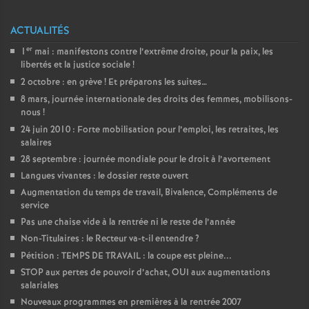
é
ACTUALITÉS
O
er
1
mai : manifestons contre l’extrême droite, pour la paix, les
libertés et la justice sociale
!
2 octobre : en grève
! Et préparons les suites…
r
8 mars, journée internationale des droits des femmes, mobilisons-
nous
!
l
24 juin 2010 : Forte mobilisation pour l’emploi, les retraites, les
salaires
é
28 septembre : journée mondiale pour le droit à l’avortement
Langues vivantes : le dossier reste ouvert
a
Augmentation du temps de travail, Bivalence, Compléments de
service
Pas une chaise vide à la rentrée ni le reste de l’année
n
Non-Titulaires : le Recteur va-t-il entendre
?
Pétition : TEMPS DE TRAVAIL : la coupe est pleine...
s
STOP aux pertes de pouvoir d’achat, OUI aux augmentations
salariales
T
Nouveaux programmes en premières à la rentrée 2007