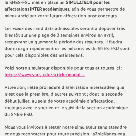
e
le SNES-FSU met en place un
SIMULATEUR pour les
affectations INTER académiques
, afin de vous permettre de
s
mieux anticiper votre future affectation post concours.
E
Les vœux des candidats admissibles seront à déposer très
bientôt sur une plage de 3 semaines environ en avril,
recouvrant uniquement la période des résultats. Il faudra
n
donc réagir rapidement et les miltants.es du SNES-FSU sont
pour cela disponibles dès maintenant.
s
Voici notre simulateur disponible pour tous et toutes ici :
e
https://www.snes.edu/article/modali...
Attention, cette procédure d’affectation interacadémique
i
n’est que la première, d’autres suivront
; dont la seconde
début juillet, au sein de votre académie d’affectation,
g
toujours avec le soutien et le suivi de la section académique
du SNES-FSU.
n
Nous vous invitons à tester notre simulateur sans attendre
et nous recontacter pour toute précision : s3nic@snes.edu ,