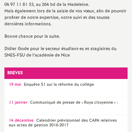
e
04 97 11 81 53, au 264 bd de la Madeleine.
Mais également lors de la saisie de vos vœux, afin de pouvoir
m
profiter de notre expertise, notre suivi et des toutes
dernières informations.
e
Bonne chance pour la suite.
n
Didier Gode pour le secteur étudiant
·
es et stagiaires du
SNES-FSU de l’académie de Nice
t
BRÈVES
s
19 mai
Enquête S1 sur la réforme du collège
d
11 janvier
Communiqué de presse de «
Roya citoyenne
» :
e
S
14 décembre
Calendrier prévisionnel des CAPA relatives
aux actes de gestion 2016-2017