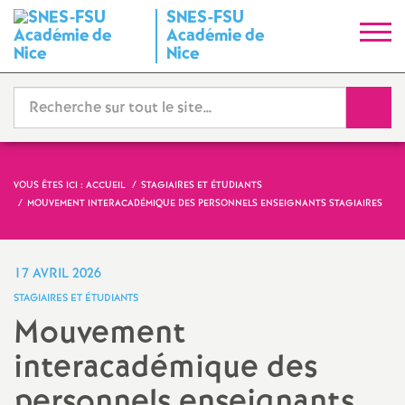
SNES-FSU
S
Académie de
Nice
y
Reche
n
d
VOUS ÊTES ICI :
ACCUEIL
STAGIAIRES ET ÉTUDIANTS
i
MOUVEMENT INTERACADÉMIQUE DES PERSONNELS ENSEIGNANTS STAGIAIRES
c
17 AVRIL 2026
a
STAGIAIRES ET ÉTUDIANTS
Mouvement
t
interacadémique des
N
personnels enseignants