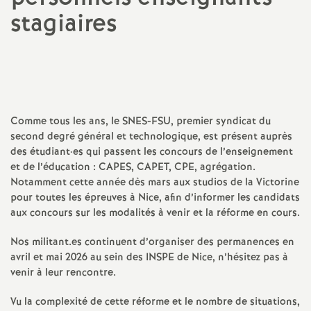
stagiaires
a
Partager
Partager
Partager
Imprimer
Envoyer
t
l'article
l'article
l'article
l'article
l'article
sur
sur
via
par
Facebook
Twitter
Addthis
email
i
Comme tous les ans, le SNES-FSU, premier syndicat du
o
second degré général et technologique, est présent auprès
des étudiant
·
es qui passent les concours de l’enseignement
n
et de l’éducation : CAPES, CAPET, CPE, agrégation.
Notamment cette année dès mars aux studios de la Victorine
a
pour toutes les épreuves à Nice, afin d’informer les candidats
aux concours sur les modalités à venir et la réforme en cours.
l
Nos militant.es continuent d’organiser des permanences en
avril et mai 2026 au sein des INSPE de Nice, n’hésitez pas à
d
venir à leur rencontre.
Vu la complexité de cette réforme et le nombre de situations,