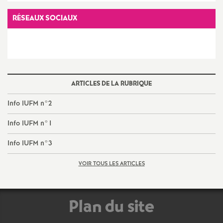
e
RÉSEAUX SOCIAUX
c
o
n
ARTICLES DE LA RUBRIQUE
Info IUFM n°2
d
Info IUFM n°1
d
Info IUFM n°3
e
VOIR TOUS LES ARTICLES
g
Plan du site
r