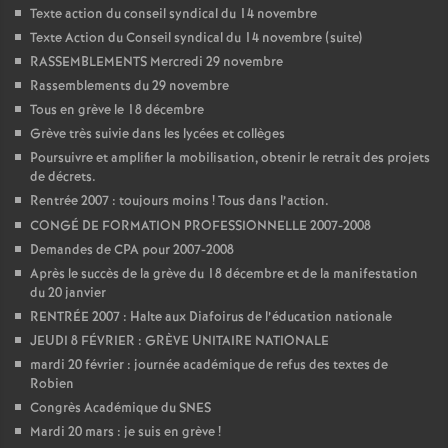
Texte action du conseil syndical du 14 novembre
o
Texte Action du Conseil syndical du 14 novembre (suite)
RASSEMBLEMENTS Mercredi 29 novembre
u
Rassemblements du 29 novembre
Tous en grève le 18 décembre
r
Grève très suivie dans les lycées et collèges
Poursuivre et amplifier la mobilisation, obtenir le retrait des projets
de décrets.
s
Rentrée 2007 : toujours moins
! Tous dans l’action.
CONGÉ DE FORMATION PROFESSIONNELLE 2007-2008
Demandes de CPA pour 2007-2008
Après le succès de la grève du 18 décembre et de la manifestation
du 20 janvier
RENTRÉE 2007 : Halte aux Diafoirus de l’éducation nationale
JEUDI 8 FÉVRIER : GRÈVE UNITAIRE NATIONALE
mardi 20 février : journée académique de refus des textes de
Robien
Congrès Académique du SNES
Mardi 20 mars : je suis en grève
!