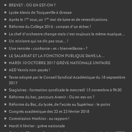
BREVET : OÙ EN EST-ON
?
Lycée Alexis de Tocqueville à Grasse
er
er
Après le 1
tour, un 1
mai de lutte et de revendications.
Réforme du Collège 2016 : constat d’un échec
!
Le chef d’orchestre change mais c’est toujours la même musique...
Un ministre qui ne dit pas tout...
!
Une rentrée «
confiante
» et «
bienveillante
»
?
LE SALARIAT ET LA FONCTION PUBLIQUE DANS LA...
MARDI 10 OCTOBRE 2017 GRÈVE NATIONALE UNITAIRE
AED Varois non-payés
!
Texte adopté par le Conseil Syndical Académique du 18 septembre
2017
Stagiaires : formation syndicale le mercredi 15 novembre à 9h30
Réforme du bac, parcours Avenir : Où en est-on
?
Réforme du Bac, du lycée, de l’accès au Supérieur : le point
Congrès académique des 22 et 23 février 2018
Commission Mathiot : au rapport
!
Mardi 6 février : grève nationale