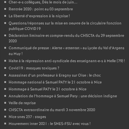
Cher-e-s collègues, Dès le mois de juin...
Rentrée 2020 : point au 03 septembre
La liberté d’expression à la niçoise
!
Questions/réponses sur la mise en oeuvre de la circulaire fonction
publique COVID19
Déclaration liminaire et compte-rendu du CHSCTA du 29 septembre
2020
Communiqué de presse : Alerte «
attentat
» au Lycée du Val d’Argens
au Muy
!
Halte à la répression anti-syndicale des enseignant-e-s à Melle (79)
!
Covid19 : masques toxiques
?
Assassinat d’un professeur à Eragny sur Oise : le choc
Hommage national à Samuel PATY le 21 octobre à Nice
Hommage à Samuel PATY le 21 octobre à Nice
Annulation de l’hommage à Samuel Paty : une décision indigne
Veille de reprise
CHSCTA extraordinaire du mardi 3 novembre 2020
Nice snes 257 : stages
Mouvement inter 2021 : le SNES-FSU avec vous
!