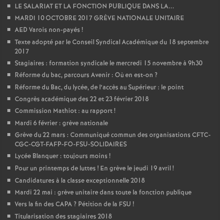
LE SALARIAT ET LA FONCTION PUBLIQUE DANS LA...
MARDI 10 OCTOBRE 2017 GRÈVE NATIONALE UNITAIRE
AED Varois non-payés
!
Texte adopté par le Conseil Syndical Académique du 18 septembre
2017
Stagiaires : formation syndicale le mercredi 15 novembre à 9h30
Réforme du bac, parcours Avenir : Où en est-on
?
Réforme du Bac, du lycée, de l’accès au Supérieur : le point
Congrès académique des 22 et 23 février 2018
Commission Mathiot : au rapport
!
Mardi 6 février : grève nationale
Grève du 22 mars : Communiqué commun des organisations CFTC-
CGC-CGT-FAFP-FO-FSU-SOLIDAIRES
Lycée Blanquer : toujours moins
!
Pour un printemps de luttes
! En grève le jeudi 19 avril
!
Candidatures à la classe exceptionnelle 2018
Mardi 22 mai : grève unitaire dans toute la fonction publique
Vers la fin des CAPA
? Pétition de la FSU
!
Titularisation des stagiaires 2018