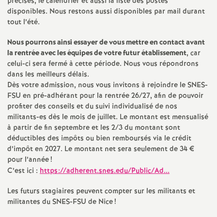
e
précises, le calendrier et aussi la liste des postes
disponibles. Nous restons aussi disponibles par mail durant
tout l’été.
m
Nous pourrons ainsi essayer de vous mettre en contact avant
e
la rentrée avec les équipes de votre futur établissement
, car
celui-ci sera fermé à cette période. Nous vous répondrons
n
dans les meilleurs délais.
Dès votre admission, nous vous invitons à rejoindre le SNES-
FSU en pré-adhérant pour la rentrée 26/27, afin de pouvoir
t
profiter des conseils et du suivi individualisé de nos
militants-es dès le mois de juillet. Le montant est mensualisé
s
à partir de fin septembre et les 2/3 du montant sont
déductibles des impôts ou bien remboursés via le crédit
d
d’impôt en 2027. Le montant net sera seulement de 34 €
pour l’année
!
C’est ici :
https://adherent.snes.edu/Public/Ad...
e
Les futurs stagiaires peuvent compter sur les militants et
S
militantes du SNES-FSU de Nice
!