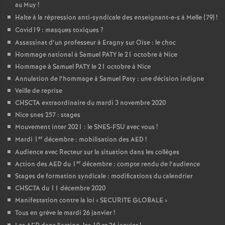
au Muy
!
Halte à la répression anti-syndicale des enseignant-e-s à Melle (79)
!
Covid19 : masques toxiques
?
Assassinat d’un professeur à Eragny sur Oise : le choc
Hommage national à Samuel PATY le 21 octobre à Nice
Hommage à Samuel PATY le 21 octobre à Nice
Annulation de l’hommage à Samuel Paty : une décision indigne
Veille de reprise
CHSCTA extraordinaire du mardi 3 novembre 2020
Nice snes 257 : stages
Mouvement inter 2021 : le SNES-FSU avec vous
!
er
Mardi 1
décembre : mobilisation des AED
!
Audience avec Recteur sur la situation dans les collèges
er
Action des AED du 1
décembre : compte rendu de l’audience
Stages de formation syndicale : modifications du calendrier
CHSCTA du 11 décembre 2020
Manifestation contre la loi «
SECURITE GLOBALE
»
Tous en grève le mardi 26 janvier
!