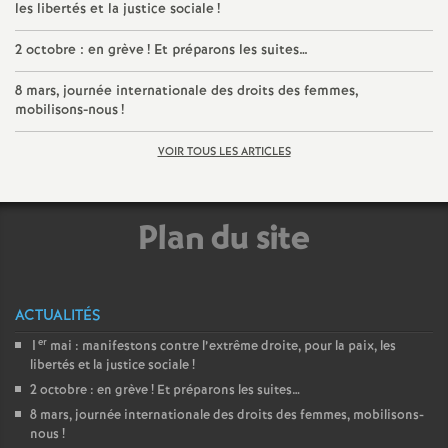
les libertés et la justice sociale
!
é
2 octobre : en grève
! Et préparons les suites…
O
8 mars, journée internationale des droits des femmes,
mobilisons-nous
!
r
VOIR TOUS LES ARTICLES
l
Plan du site
é
a
ACTUALITÉS
n
er
1
mai : manifestons contre l’extrême droite, pour la paix, les
libertés et la justice sociale
!
s
2 octobre : en grève
! Et préparons les suites…
8 mars, journée internationale des droits des femmes, mobilisons-
T
nous
!