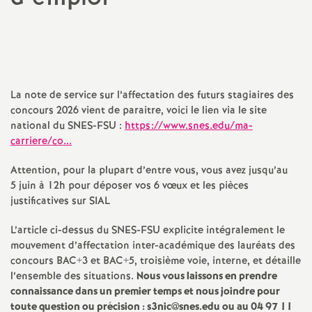
a
Partager
Partager
Partager
Imprimer
Envoyer
l'article
l'article
l'article
l'article
l'article
sur
sur
via
par
t
Facebook
Twitter
Addthis
email
i
La note de service sur l’affectation des futurs stagiaires des
concours 2026 vient de paraitre, voici le lien via le site
national du SNES-FSU :
https://www.snes.edu/ma-
o
carriere/co...
n
Attention, pour la plupart d’entre vous, vous avez jusqu’au
5 juin à 12h pour déposer vos 6 vœux et les pièces
a
justificatives sur SIAL
L’article ci-dessus du SNES-FSU explicite intégralement le
l
mouvement d’affectation inter-académique des lauréats des
concours BAC+3 et BAC+5, troisième voie, interne, et détaille
d
l’ensemble des situations.
Nous vous laissons en prendre
connaissance dans un premier temps et nous joindre pour
toute question ou précision : s3nic@snes.edu ou au 04 97 11