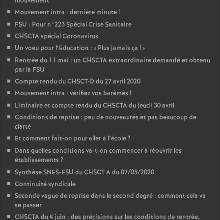
mouvement
Mouvement intra : dernière minute
!
FSU : Pour n°223 Spécial Crise Sanitaire
CHSCTA spécial Coronavirus
Un voeu pour l’Education : «
Plus jamais ça
!
»
Rentrée du 11 mai : un CHSCTA extraordinaire demandé et obtenu
par la FSU
Compte rendu du CHSCT-D du 27 avril 2020
Mouvement intra : vérifiez vos barèmes
!
Liminaire et compte rendu du CHSCTA du jeudi 30 avril
Conditions de reprise : peu de nouveautés et pas beaucoup de
clarté
Et comment fait-on pour aller à l’école
?
Dans quelles conditions va-t-on commencer à réouvrir les
établissements
?
Synthèse SNES-FSU du CHSCT A du 07/05/2020
Continuité syndicale
Seconde vague de reprise dans le second degré : comment cela va
se passer
CHSCTA du 4 juin : des précisions sur les conditions de rentrée,