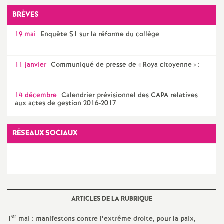
e
BRÈVES
c
19 mai
Enquête S1 sur la réforme du collège
o
11 janvier
Communiqué de presse de «
Roya citoyenne
» :
n
14 décembre
Calendrier prévisionnel des CAPA relatives
aux actes de gestion 2016-2017
d
d
RÉSEAUX SOCIAUX
e
g
ARTICLES DE LA RUBRIQUE
r
er
1
mai : manifestons contre l’extrême droite, pour la paix,