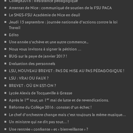
Collège2016 : Résistance pédagogique
Attentat de Nice : communiqué de soutien de la FSU PACA
Le SNES-FSU Académie de Nice en deuil
Jeudi 15 septembre : journée nationale d’actions contre la loi
Travail
Edito
Une année s’achève et une autre commence…
Nous vous invitons à signer la pétition ...
BUG sur la paye de janvier 2017
!
Evaluation des personnels
LSU, NOUVEAU BREVET : PAS DE MISE AU PAS PÉDAGOGIQUE
!
LSU : VRAI OU FAUX
?
BREVET : OÙ EN EST-ON
?
Lycée Alexis de Tocqueville à Grasse
er
er
Après le 1
tour, un 1
mai de lutte et de revendications.
Réforme du Collège 2016 : constat d’un échec
!
Le chef d’orchestre change mais c’est toujours la même musique...
Un ministre qui ne dit pas tout...
!
Une rentrée «
confiante
» et «
bienveillante
»
?