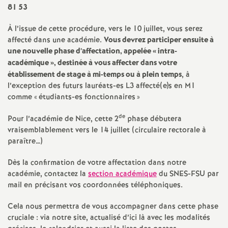
e
81 53
s
À l’issue de cette procédure, vers le 10 juillet, vous serez
affecté dans une académie.
Vous devrez participer ensuite à
E
une nouvelle phase d’affectation, appelée «
intra-
académique
», destinée à vous affecter dans votre
n
établissement de stage à mi-temps ou à plein temps
, à
l’exception des futurs lauréats-es L3 affecté(e)s en M1
comme «
étudiants-es fonctionnaires
»
s
de
Pour l’académie de Nice, cette 2
phase débutera
e
vraisemblablement vers le 14 juillet (circulaire rectorale à
paraître…)
i
Dès la confirmation de votre affectation dans notre
académie, contactez la
section académique
du SNES-FSU par
g
mail en précisant vos coordonnées téléphoniques.
n
Cela nous permettra de vous accompagner dans cette phase
cruciale : via notre site, actualisé d’ici là avec les modalités