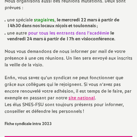
e
Nous organisons aussi des réunions mutations. Deux sont
prévues :
m
une spéciale
stagiaires
,
le mercredi 22 mars à partir de
14h30 dans nos locaux niçois et toulonnais
;
e
une autre
pour tous les entrants dans l’académie
le
vendredi 24 mars à partir de 17h en visioconférence.
n
Nous vous demandons de nous informer par mail de votre
présence à une ces réunions. Un lien sera envoyé aux inscrits
t
la veille de la visio.
s
Enfin, vous savez qu’un syndicat ne peut fonctionner que
grâce aux collègues qui le rejoignent. Si vous n’avez pas
encore renouvelé votre adhésion, il est temps de le faire, par
d
exemple en passant par notre
site national
.
Les élus SNES-FSU sont toujours présents pour informer,
e
conseiller et défendre les personnels
!
Fiche syndicale intra 2023
S