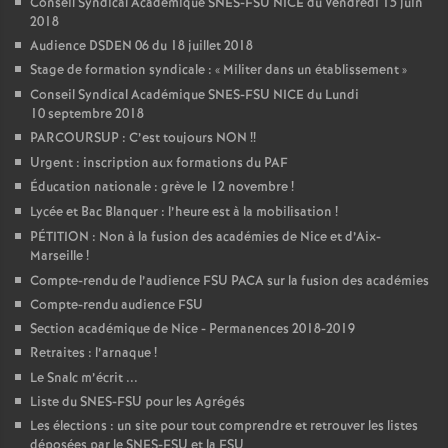
Conseil Syndical Académique SNES-FSU NICE du Vendredi 15 juin
2018
Audience DSDEN 06 du 18 juillet 2018
Stage de formation syndicale : «
Militer dans un établissement
»
Conseil Syndical Académique SNES-FSU NICE du Lundi
10 septembre 2018
PARCOURSUP : C’est toujours NON
!!
Urgent : inscription aux formations du PAF
Éducation nationale : grève le 12 novembre
!
Lycée et Bac Blanquer : l’heure est à la mobilisation
!
PÉTITION : Non à la fusion des académies de Nice et d’Aix-
Marseille
!
Compte-rendu de l’audience FSU PACA sur la fusion des académies
Compte-rendu audience FSU
Section académique de Nice - Permanences 2018-2019
Retraites : l’arnaque
!
Le Snalc m’écrit ...
Liste du SNES-FSU pour les Agrégés
Les élections : un site pour tout comprendre et retrouver les listes
déposées par le SNES-FSU et la FSU