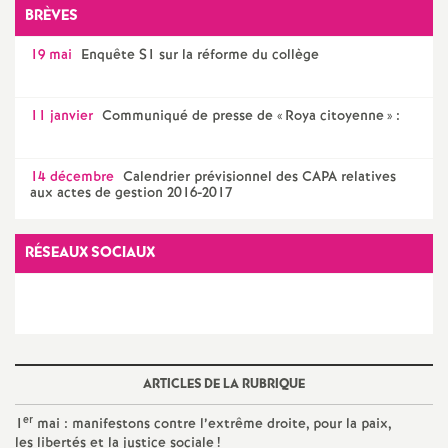
e
BRÈVES
19 mai
Enquête S1 sur la réforme du collège
c
o
11 janvier
Communiqué de presse de «
Roya citoyenne
» :
n
14 décembre
Calendrier prévisionnel des CAPA relatives
aux actes de gestion 2016-2017
d
RÉSEAUX SOCIAUX
d
e
g
ARTICLES DE LA RUBRIQUE
r
er
1
mai : manifestons contre l’extrême droite, pour la paix,
les libertés et la justice sociale
!