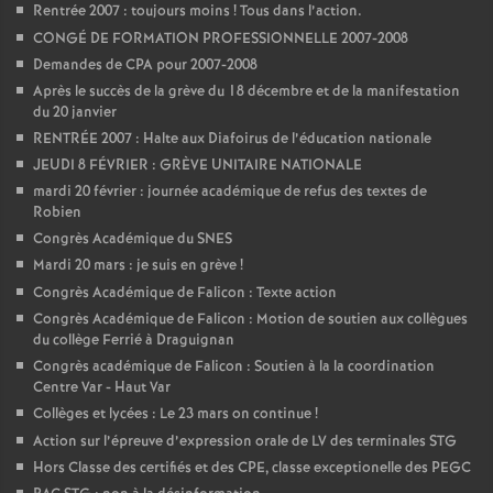
Rentrée 2007 : toujours moins
! Tous dans l’action.
CONGÉ DE FORMATION PROFESSIONNELLE 2007-2008
Demandes de CPA pour 2007-2008
Après le succès de la grève du 18 décembre et de la manifestation
du 20 janvier
RENTRÉE 2007 : Halte aux Diafoirus de l’éducation nationale
JEUDI 8 FÉVRIER : GRÈVE UNITAIRE NATIONALE
mardi 20 février : journée académique de refus des textes de
Robien
Congrès Académique du SNES
Mardi 20 mars : je suis en grève
!
Congrès Académique de Falicon : Texte action
Congrès Académique de Falicon : Motion de soutien aux collègues
du collège Ferrié à Draguignan
Congrès académique de Falicon : Soutien à la la coordination
Centre Var - Haut Var
Collèges et lycées : Le 23 mars on continue
!
Action sur l’épreuve d’expression orale de LV des terminales STG
Hors Classe des certifiés et des CPE, classe exceptionelle des PEGC