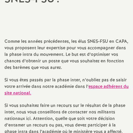
a
Partager
Partager
Partager
Imprimer
Envoyer
l'article
l'article
l'article
l'article
l'article
sur
sur
via
par
t
Facebook
Twitter
Addthis
email
i
Comme les années précédentes, les élus SNES-FSU en CAPA,
vous proposent leur expertise pour vous accompagner dans
o
la phase intra du mouvement. Le but est d’optimiser vos
chances d’obtenir un poste que vous souhaitez en fonction
des barèmes que vous aurez.
n
Si vous êtes passés par la phase inter, n’oubliez pas de saisir
a
votre arrivée dans notre académie dans l’
espace adhérent du
site national.
l
Si vous souhaitez faire un recours sur le résultat de la phase
inter, nous vous conseillons de contacter nos militants
d
nationaux ici. Attention, quelle que soit votre décision
d’entamer un recours ou pas, vous devez participer à la
phase intra dans l’académie où le ministère vous a affecté.