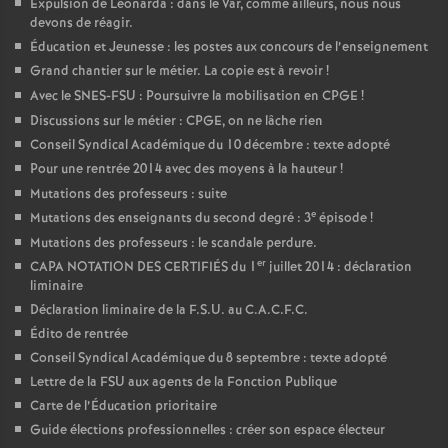
Expulsion de Leonarda : dans le Var, comme ailleurs, nous nous
devons de réagir.
Éducation et Jeunesse : les postes aux concours de l’enseignement
Grand chantier sur le métier. La copie est à revoir
!
Avec le SNES-FSU : Poursuivre la mobilisation en CPGE
!
Discussions sur le métier : CPGE, on ne lâche rien
Conseil Syndical Académique du 10 décembre : texte adopté
Pour une rentrée 2014 avec des moyens à la hauteur
!
Mutations des professeurs : suite
e
Mutations des enseignants du second degré : 3
épisode
!
Mutations des professeurs : le scandale perdure.
er
CAPA NOTATION DES CERTIFIÉS du 1
juillet 2014 : déclaration
liminaire
Déclaration liminaire de la F.S.U. au C.A.C.F.C.
Édito de rentrée
Conseil Syndical Académique du 8 septembre : texte adopté
Lettre de la FSU aux agents de la Fonction Publique
Carte de l’Éducation prioritaire
Guide élections professionnelles : créer son espace électeur