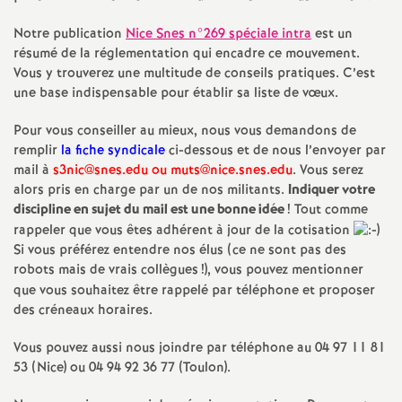
e
Notre publication
Nice Snes n°269 spéciale intra
est un
s
résumé de la réglementation qui encadre ce mouvement.
Vous y trouverez une multitude de conseils pratiques. C’est
E
une base indispensable pour établir sa liste de vœux.
n
Pour vous conseiller au mieux, nous vous demandons de
remplir
la fiche syndicale
ci-dessous et de nous l’envoyer par
mail à
s3nic@snes.edu ou muts@nice.snes.edu
. Vous serez
s
alors pris en charge par un de nos militants.
Indiquer votre
discipline en sujet du mail est une bonne idée
! Tout comme
e
rappeler que vous êtes adhérent à jour de la cotisation
Si vous préférez entendre nos élus (ce ne sont pas des
i
robots mais de vrais collègues
!), vous pouvez mentionner
que vous souhaitez être rappelé par téléphone et proposer
g
des créneaux horaires.
Vous pouvez aussi nous joindre par téléphone au 04 97 11 81
n
53 (Nice) ou 04 94 92 36 77 (Toulon).