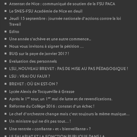
Attentat de Nice : communiqué de soutien de la FSU PACA
Le SNES-FSU Académie de Nice en deuil
Jeudi 15 septembre : journée nationale d’actions contre la loi
Travail
Edito
Une année s’achève et une autre commence…
Nous vous invitons à signer la pétition ...
BUG sur la paye de janvier 2017
!
Evaluation des personnels
LSU, NOUVEAU BREVET : PAS DE MISE AU PAS PÉDAGOGIQUE
!
LSU : VRAI OU FAUX
?
BREVET : OÙ EN EST-ON
?
Lycée Alexis de Tocqueville à Grasse
er
er
Après le 1
tour, un 1
mai de lutte et de revendications.
Réforme du Collège 2016 : constat d’un échec
!
Le chef d’orchestre change mais c’est toujours la même musique...
Un ministre qui ne dit pas tout...
!
Une rentrée «
confiante
» et «
bienveillante
»
?
LE SALARIAT ET LA FONCTION PUBLIQUE DANS LA...