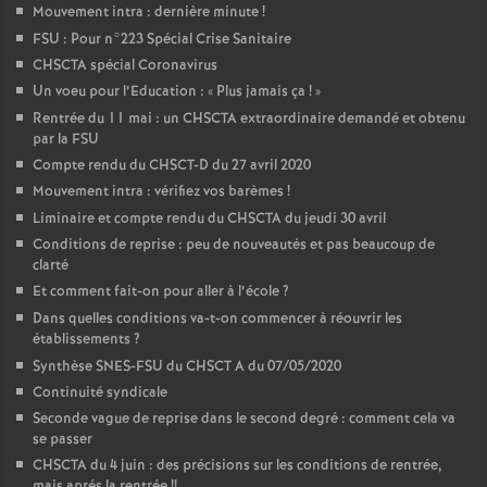
Mouvement intra : dernière minute
!
FSU : Pour n°223 Spécial Crise Sanitaire
CHSCTA spécial Coronavirus
Un voeu pour l’Education : «
Plus jamais ça
!
»
Rentrée du 11 mai : un CHSCTA extraordinaire demandé et obtenu
par la FSU
Compte rendu du CHSCT-D du 27 avril 2020
Mouvement intra : vérifiez vos barèmes
!
Liminaire et compte rendu du CHSCTA du jeudi 30 avril
Conditions de reprise : peu de nouveautés et pas beaucoup de
clarté
Et comment fait-on pour aller à l’école
?
Dans quelles conditions va-t-on commencer à réouvrir les
établissements
?
Synthèse SNES-FSU du CHSCT A du 07/05/2020
Continuité syndicale
Seconde vague de reprise dans le second degré : comment cela va
se passer
CHSCTA du 4 juin : des précisions sur les conditions de rentrée,
mais aprés la rentrée
!!