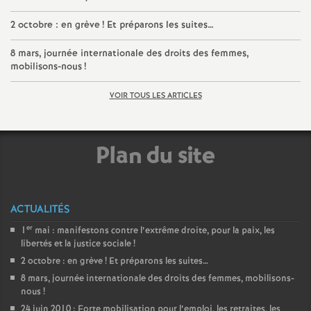
é
2 octobre : en grève
! Et préparons les suites…
O
8 mars, journée internationale des droits des femmes,
mobilisons-nous
!
r
VOIR TOUS LES ARTICLES
l
Plan du site
é
a
ACTUALITÉS
n
er
1
mai : manifestons contre l’extrême droite, pour la paix, les
libertés et la justice sociale
!
2 octobre : en grève
! Et préparons les suites…
s
8 mars, journée internationale des droits des femmes, mobilisons-
nous
!
T
24 juin 2010 : Forte mobilisation pour l’emploi, les retraites, les