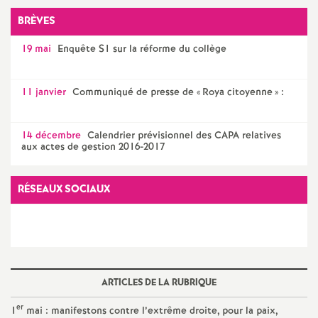
e
BRÈVES
m
19 mai
Enquête S1 sur la réforme du collège
e
11 janvier
Communiqué de presse de «
Roya citoyenne
» :
n
14 décembre
Calendrier prévisionnel des CAPA relatives
t
aux actes de gestion 2016-2017
s
RÉSEAUX SOCIAUX
d
e
ARTICLES DE LA RUBRIQUE
S
er
1
mai : manifestons contre l’extrême droite, pour la paix,