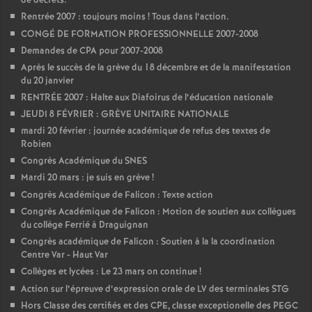
de décrets.
Rentrée 2007 : toujours moins
! Tous dans l’action.
o
CONGÉ DE FORMATION PROFESSIONNELLE 2007-2008
Demandes de CPA pour 2007-2008
u
Après le succès de la grève du 18 décembre et de la manifestation
du 20 janvier
r
RENTRÉE 2007 : Halte aux Diafoirus de l’éducation nationale
JEUDI 8 FÉVRIER : GRÈVE UNITAIRE NATIONALE
s
mardi 20 février : journée académique de refus des textes de
Robien
Congrès Académique du SNES
Mardi 20 mars : je suis en grève
!
Congrès Académique de Falicon : Texte action
Congrès Académique de Falicon : Motion de soutien aux collègues
du collège Ferrié à Draguignan
Congrès académique de Falicon : Soutien à la la coordination
Centre Var - Haut Var
Collèges et lycées : Le 23 mars on continue
!
Action sur l’épreuve d’expression orale de LV des terminales STG
Hors Classe des certifiés et des CPE, classe exceptionelle des PEGC