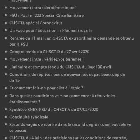
mouvement
Mouvement intra : dernière minute
!
FSU : Pour n°223 Spécial Crise Sanitaire
CHSCTA spécial Coronavirus
Un voeu pour l’Education : «
Plus jamais ça
!
»
Rentrée du 11 mai : un CHSCTA extraordinaire demandé et obtenu
par la FSU
Compte rendu du CHSCT-D du 27 avril 2020
Mouvement intra : vérifiez vos barèmes
!
Liminaire et compte rendu du CHSCTA du jeudi 30 avril
Conditions de reprise : peu de nouveautés et pas beaucoup de
clarté
Et comment fait-on pour aller à l’école
?
Dans quelles conditions va-t-on commencer à réouvrir les
établissements
?
Synthèse SNES-FSU du CHSCT A du 07/05/2020
Continuité syndicale
Seconde vague de reprise dans le second degré : comment cela va
se passer
CHSCTA du 4 juin : des précisions sur les conditions de rentrée,