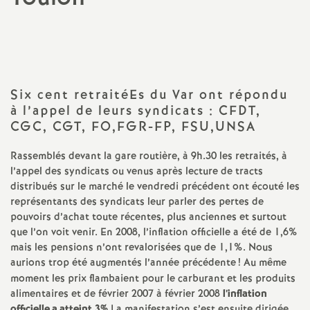
a
Partager
Partager
Partager
Imprimer
Envoyer
l'article
l'article
l'article
l'article
l'article
sur
sur
via
par
t
Facebook
Twitter
Addthis
email
i
Six cent retraitéEs du Var ont répondu
à l’appel de leurs syndicats : CFDT,
CGC, CGT, FO,FGR-FP, FSU,UNSA
o
Rassemblés devant la gare routière, à 9h.30 les retraités, à
n
l’appel des syndicats ou venus après lecture de tracts
distribués sur le marché le vendredi précédent ont écouté les
a
représentants des syndicats leur parler des pertes de
pouvoirs d’achat toute récentes, plus anciennes et surtout
l
que l’on voit venir. En 2008, l’inflation officielle a été de 1,6%
mais les pensions n’ont revalorisées que de 1,1%. Nous
aurions trop été augmentés l’année précédente
! Au même
d
moment les prix flambaient pour le carburant et les produits
alimentaires et de février 2007 à février 2008
l’inflation
officielle a atteint 3%.
La manifestation s’est ensuite dirigée