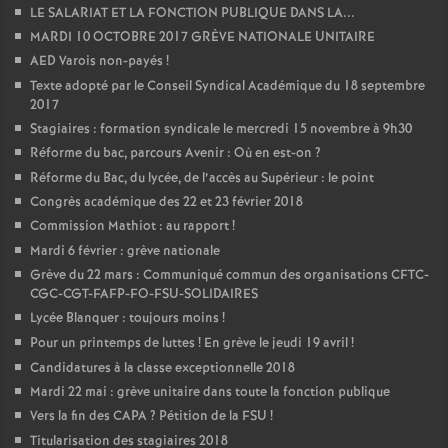
LE SALARIAT ET LA FONCTION PUBLIQUE DANS LA...
MARDI 10 OCTOBRE 2017 GRÈVE NATIONALE UNITAIRE
AED Varois non-payés
!
Texte adopté par le Conseil Syndical Académique du 18 septembre
2017
Stagiaires : formation syndicale le mercredi 15 novembre à 9h30
Réforme du bac, parcours Avenir : Où en est-on
?
Réforme du Bac, du lycée, de l’accès au Supérieur : le point
Congrès académique des 22 et 23 février 2018
Commission Mathiot : au rapport
!
Mardi 6 février : grève nationale
Grève du 22 mars : Communiqué commun des organisations CFTC-
CGC-CGT-FAFP-FO-FSU-SOLIDAIRES
Lycée Blanquer : toujours moins
!
Pour un printemps de luttes
! En grève le jeudi 19 avril
!
Candidatures à la classe exceptionnelle 2018
Mardi 22 mai : grève unitaire dans toute la fonction publique
Vers la fin des CAPA
? Pétition de la FSU
!
Titularisation des stagiaires 2018