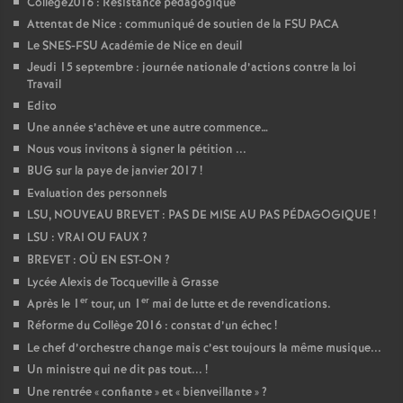
Collège2016 : Résistance pédagogique
Attentat de Nice : communiqué de soutien de la FSU PACA
Le SNES-FSU Académie de Nice en deuil
Jeudi 15 septembre : journée nationale d’actions contre la loi
Travail
Edito
Une année s’achève et une autre commence…
Nous vous invitons à signer la pétition ...
BUG sur la paye de janvier 2017
!
Evaluation des personnels
LSU, NOUVEAU BREVET : PAS DE MISE AU PAS PÉDAGOGIQUE
!
LSU : VRAI OU FAUX
?
BREVET : OÙ EN EST-ON
?
Lycée Alexis de Tocqueville à Grasse
er
er
Après le 1
tour, un 1
mai de lutte et de revendications.
Réforme du Collège 2016 : constat d’un échec
!
Le chef d’orchestre change mais c’est toujours la même musique...
Un ministre qui ne dit pas tout...
!
Une rentrée «
confiante
» et «
bienveillante
»
?