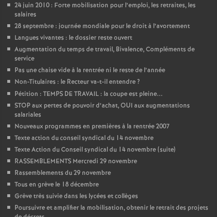
24 juin 2010 : Forte mobilisation pour l’emploi, les retraites, les
é
salaires
28 septembre : journée mondiale pour le droit à l’avortement
O
Langues vivantes : le dossier reste ouvert
Augmentation du temps de travail, Bivalence, Compléments de
service
r
Pas une chaise vide à la rentrée ni le reste de l’année
Non-Titulaires : le Recteur va-t-il entendre
?
l
Pétition : TEMPS DE TRAVAIL : la coupe est pleine...
STOP aux pertes de pouvoir d’achat, OUI aux augmentations
é
salariales
Nouveaux programmes en premières à la rentrée 2007
a
Texte action du conseil syndical du 14 novembre
Texte Action du Conseil syndical du 14 novembre (suite)
n
RASSEMBLEMENTS Mercredi 29 novembre
Rassemblements du 29 novembre
s
Tous en grève le 18 décembre
Grève très suivie dans les lycées et collèges
T
Poursuivre et amplifier la mobilisation, obtenir le retrait des projets