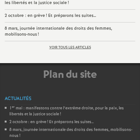
les libertés et la justice sociale
!
e
2 octobre : en grève
! Et préparons les suites…
c
8 mars, journée internationale des droits des femmes,
mobilisons-nous
!
o
VOIR TOUS LES ARTICLES
n
d
Plan du site
d
ACTUALITÉS
e
er
1
mai : manifestons contre l’extrême droite, pour la paix, les
libertés et la justice sociale
!
g
2 octobre : en grève
! Et préparons les suites…
8 mars, journée internationale des droits des femmes, mobilisons-
r
nous
!