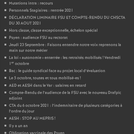
Mutations intra : recours
Personnels Stagiaires : rentrée 2021
DÉCLARATION LIMINAIRE FSU ET COMPTE-RENDU DU CHSCTA
DU 30 AOUT 2021
Hors classe, classe exceptionnelle, échelon spécial
Psyen : audience FSU au rectorat
Jeudi 23 Septembre : Faisons entendre notre voix reprenons la
main sur notre métier
La loi «
autonomie
» enterrée : les retraités mobilisés
! Vendredi
er
1
octobre
Bac : le guide syndical face au projet local d’évaluation
Le 5 octobre, toutes et tous mobilisé-es
!
AED et AESH dans le Var : salaires en retard
Compte-Rendu de l’audience de la FSU avec le nouveau Drafpic
adjoint
CTA du 6 octobre 2021 : l’indemnitaire de plusieurs catégories à
l’ordre du jour
AESH : STOP AU MEPRIS
!
Il y a un an
Obligation vaccinale des Psyen