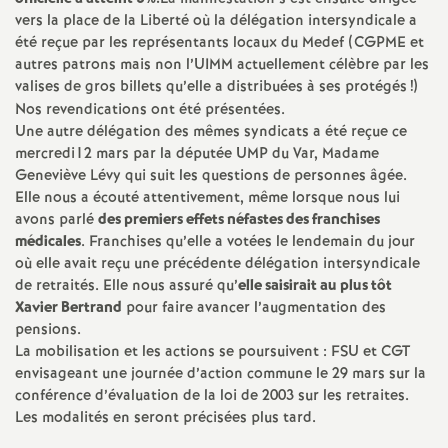
e
vers la place de la Liberté où la délégation intersyndicale a
s
été reçue par les représentants locaux du Medef (CGPME et
autres patrons mais non l’UIMM actuellement célèbre par les
valises de gros billets qu’elle a distribuées à ses protégés
!)
E
Nos revendications ont été présentées.
Une autre délégation des mêmes syndicats a été reçue ce
n
mercredi12 mars par la députée UMP du Var, Madame
Geneviève Lévy qui suit les questions de personnes âgée.
s
Elle nous a écouté attentivement, même lorsque nous lui
avons parlé
des premiers effets néfastes des franchises
médicales
. Franchises qu’elle a votées le lendemain du jour
e
où elle avait reçu une précédente délégation intersyndicale
de retraités. Elle nous assuré qu’
elle saisirait au plus tôt
i
Xavier Bertrand
pour faire avancer l’augmentation des
pensions.
g
La mobilisation et les actions se poursuivent : FSU et CGT
envisageant une journée d’action commune le 29 mars sur la
conférence d’évaluation de la loi de 2003 sur les retraites.
n
Les modalités en seront précisées plus tard.