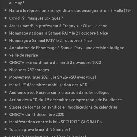
au Muy
!
Halte à la répression anti-syndicale des enseignant-e-s à Melle (79)
!
Covid19 : masques toxiques
?
Assassinat d’un professeur à Eragny sur Oise : le choc
Hommage national à Samuel PATY le 21 octobre à Nice
Hommage à Samuel PATY le 21 octobre à Nice
Annulation de l’hommage à Samuel Paty : une décision indigne
Veille de reprise
CHSCTA extraordinaire du mardi 3 novembre 2020
Nice snes 257 : stages
Mouvement inter 2021 : le SNES-FSU avec vous
!
er
Mardi 1
décembre : mobilisation des AED
!
Audience avec Recteur sur la situation dans les collèges
er
Action des AED du 1
décembre : compte rendu de l’audience
Stages de formation syndicale : modifications du calendrier
CHSCTA du 11 décembre 2020
Manifestation contre la loi «
SECURITE GLOBALE
»
Tous en grève le mardi 26 janvier
!