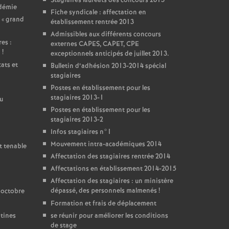
Stagiaires lauréats des concours 2013
adémie
Fiche syndicale : affectation en
 «
grand
établissement rentrée 2013
Admissibles aux différents concours
es :
externes CAPES, CAPET, CPE
i
!
exceptionnels anticipés de juillet 2013.
ats et
Bulletin d’adhésion 2013-2014 spécial
stagiaires
Postes en établissement pour les
stagiaires 2013-1
u
Postes en établissement pour les
stagiaires 2013-2
Infos stagiaires n°1
Mouvement intra-académiques 2014
t tenable
Affectation des stagiaires rentrée 2014
Affectations en établissement 2014-2015
Affectation des stagiaires : un ministère
dépassé, des personnels malmenés
!
 octobre
Formation et frais de déplacement
ntines
se réunir pour améliorer les conditions
de stage