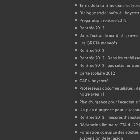
T
Tarifs de la cantine dans les lycé
Dialogue social bafoué : boycot
o
Préparation rentrée 2012
Rentrée 2012
u
Dans l’action le mardi 31 janvier
Les GRETA menacés
r
Rentrée 2012
Rentrée 2012 : Dans les établis
s
Rentrée 2012 : pas cette rentrée 
Carte scolaire 2012
CAEN boycotté
Professeurs documentalistes : 
notre avenir
!
Plan d’urgence pour l’académie
!
Un plan d’urgence pour le seco
Rentrée 2012 : mesures d’ajust
Déclaration liminaire CTA du 29 
Formation continue des adultes 
suspension de la fusion