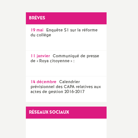
Facebook
Twitter
Addthis
email
CPE
BRÈVES
AED ET AESH
19 mai
Enquête S1 sur la réforme
Documentalistes
du collège
PsyEN
11 janvier
Communiqué de presse
de «
Roya citoyenne
» :
14 décembre
Calendrier
prévisionnel des CAPA relatives aux
actes de gestion 2016-2017
RÉSEAUX SOCIAUX