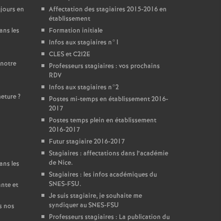
jours en
Affectation des stagiaires 2015-2016 en
établissement
ans les
Formation initiale
Infos aux stagiaires n°1
CLES et C2I2E
 notre
Professeurs stagiaires : vos prochains
RDV
Infos aux stagiaires n°2
meture
?
Postes mi-temps en établissement 2016-
2017
Postes temps plein en établissement
2016-2017
Futur stagiaire 2016-2017
Stagiaires : affectations dans l’académie
de Nice.
ans les
Stagiaires : les infos académiques du
SNES-FSU.
ante et
Je suis stagiaire, je souhaite me
syndiquer au SNES-FSU
s nos
Professeurs stagiaires : La publication du