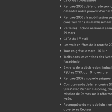
CTPA du 10 décembre
Rentrée 2008 : défendre le servic
e
défendre notre pouvoir d’achat
!
Rentrée 2008 : la mobilisation se
c
construit dans les établissement
Retraites : action nationale sam
o
29 mars
er
CTPA du 1
avril
Les vrais chiffres de la rentrée 2
n
Tous en grève le mardi 10 juin
Tarifs dans les cantines des lycé
d
l’académie
Extraits de la déclaration liminai
d
FSU au CTPA du 10 novembre
Rentrée 2009 : nouvelle saignée
e
Compte rendu de la rencontre 
SNEP avec Richard Descoing, ch
mission de Darcos sur la réforme
g
lycée.
Reconquête du mois de juin : let
ouverte au Recteur