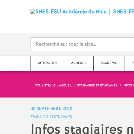
SNES-FS
ACTUALITÉS
ADHÉRER
ACADÉMIE
VOUS ÊTES ICI :
ACCUEIL
STAGIAIRES ET ÉTUDIANTS
INFOS 
Qu’est-ce que le SNES
?
Dé
Ma
Stages syndicaux
30 SEPTEMBRE 2024
Dé
STAGIAIRES ET ÉTUDIANTS
Adhérer au SNES-FSU
Infos stagiaires 