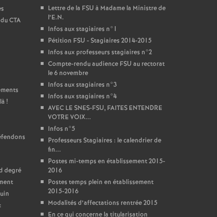
Lettre de la FSU à Madame la Ministre de
es
l’E.N.
t du CTA
Infos aux stagiaires n°1
Pétition FSU - Stagiaires 2014-2015
Infos aux professeurs stagiaires n°2
Compte-rendu audience FSU au rectorat
le 6 novembre
Infos aux stagiaires n°3
sements
Infos aux stagiaires n°4
là
!
AVEC LE SNES-FSU, FAITES ENTENDRE
VOTRE VOIX...
Infos n°5
défendons
Professeurs Stagiaires : le calendrier de
fin...
Postes mi-temps en établissement 2015-
nd degré
2016
ement
Postes temps plein en établissement
2015-2016
juin
Modalités d’affectations rentrée 2015
:
En ce qui concerne la titularisation