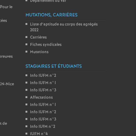
Département du Var
 Pour le
MUTATIONS, CARRIÈRES
cées
Liste d’aptitude au corps des agrégés
2022
Carrières
Fiches syndicales
Mutations
preuves
STAGIAIRES ET ÉTUDIANTS
Info IUFM n°2
Info IUFM n°1
BEN-Nice
Info IUFM n°3
Affectations
Info IUFM n°1
Info IUFM n°2
Info IUFM n°3
t de
Info IUfM n°2
IUFM n°4