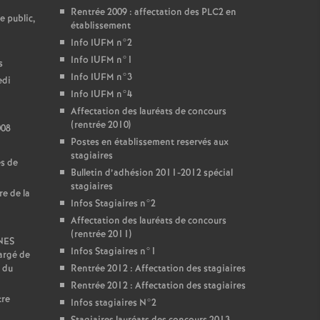
Rentrée 2009 : affectation des PLC2 en
e public,
établissement
Info IUFM n°2
Info IUFM n°1
s
Info IUFM n°3
edi
Info IUFM n°4
Affectation des lauréats de concours
(rentrée 2010)
008
Postes en établissement reservés aux
stagiaires
es de
Bulletin d’adhésion 2011-2012 spécial
stagiaires
re de la
Infos Stagiaires n°2
Affectation des lauréats de concours
(rentrée 2011)
SNES
Infos Stagiaires n°1
argé de
 du
Rentrée 2012 : Affectation des stagiaires
Rentrée 2012 : Affectation des stagiaires
tre
Infos stagiaires N°2