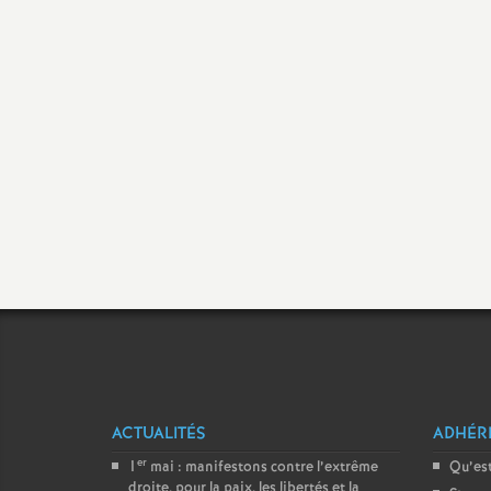
ACTUALITÉS
ADHÉR
er
1
mai : manifestons contre l’extrême
Qu’est
droite, pour la paix, les libertés et la