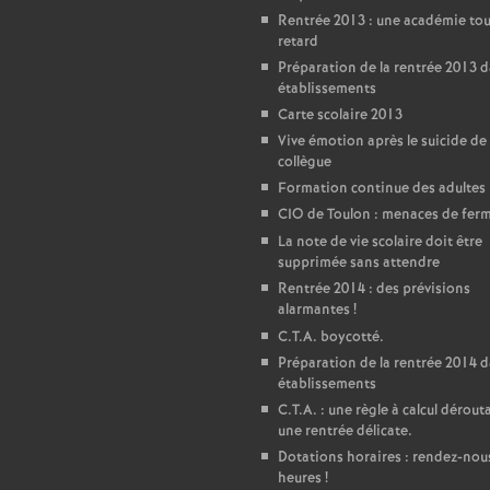
Rentrée 2013 : une académie tou
retard
Préparation de la rentrée 2013 d
établissements
Carte scolaire 2013
Vive émotion après le suicide de
collègue
Formation continue des adultes
CIO de Toulon : menaces de fer
La note de vie scolaire doit être
supprimée sans attendre
Rentrée 2014 : des prévisions
alarmantes
!
C.T.A. boycotté.
Préparation de la rentrée 2014 d
établissements
C.T.A. : une règle à calcul dérout
une rentrée délicate.
Dotations horaires : rendez-nou
heures
!