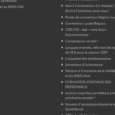
s syndicaux
e
Non à l’orientation à 2 vitesses
!
er au SNES-FSU
droit à l’ambition pour tous
!
Projet de convention Région-Ly
m
Convention Lycée/Région
CDD/CDI : des «
vrais-faux
»
e
fonctionnaires
!
L’orientation va mal
?
n
Langues vivantes, réforme des é
de STG pour la session 2007
t
L’actualité des établissements
Entretiens d’orientation
s
Pétition à l’initiative de la FAD
et du SNES-Nice
FORMATION CONTINUE DES
d
PERSONNELS
Aurons-nous des surveillants à la
e
prochaine rentrée
?
Moyens d’assistance éducative e
S
Surveillance