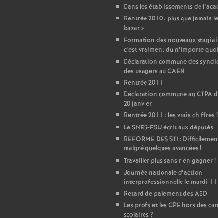
r
Dans les établissements de l’ac
Rentrée 2010 : plus que jamais le
é
bazar
»
Formation des nouveaux stagiair
O
c’est vraiment du n’importe quo
Déclaration commune des syndic
r
des usagers au CAEN
Rentrée 2011
l
Déclaration commune au CTPA d
20 janvier
Rentrée 2011 : les vrais chiffres
!
é
Le SNES-FSU écrit aux députés
REFORME DES STI : Difficilemen
a
malgré quelques avancées
!
Travailler plus sans rien gagner
!
n
Journée nationale d’action
interprofessionnelle le mardi 11
s
Retard de paiement des AED
Les profs et les CPE hors des ca
scolaires
?