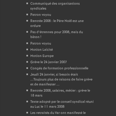
Communiqué des organisations
syndicales
Patron voyou
Rentrée 2008 : le Père Noël est une
ordure
Pas d’étrennes pour 2008, mais du
bâton
!
Patron voyou
Motion Laïcité
Motion Europe
Grève le 24 janvier 2007
Congés de formation professionnelle
Jeudi 24 janvier, si besoin était
...Toujours plus de raisons de faire grève
et de manifester ...
Rentrée 2008, salaires, métier : grève le
18 mars
Texte adopté par le conseil syndical réuni
au Luc le 11 mars 2008
Les retraités du Var ont manifesté le