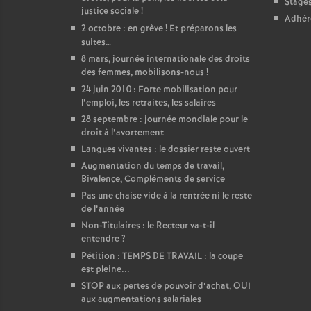
Stage
justice sociale
!
Adhér
2 octobre : en grève
! Et préparons les
suites…
8 mars, journée internationale des droits
des femmes, mobilisons-nous
!
24 juin 2010 : Forte mobilisation pour
l’emploi, les retraites, les salaires
28 septembre : journée mondiale pour le
droit à l’avortement
Langues vivantes : le dossier reste ouvert
Augmentation du temps de travail,
Bivalence, Compléments de service
Pas une chaise vide à la rentrée ni le reste
de l’année
Non-Titulaires : le Recteur va-t-il
entendre
?
Pétition : TEMPS DE TRAVAIL : la coupe
est pleine...
STOP aux pertes de pouvoir d’achat, OUI
aux augmentations salariales