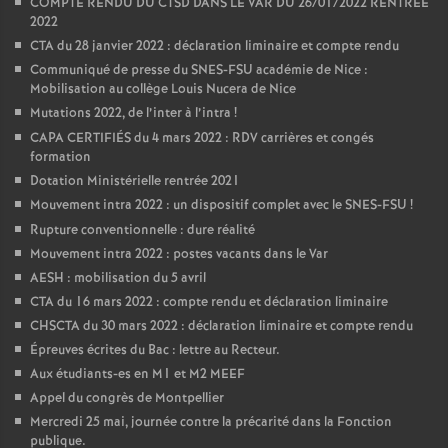
COMPTE RENDU DU CTSD DANS LE VAR DU 26/01/2022 RENTRÉE
2022
CTA du 28 janvier 2022 : déclaration liminaire et compte rendu
Communiqué de presse du SNES-FSU académie de Nice :
Mobilisation au collège Louis Nucera de Nice
Mutations 2022, de l’inter à l’intra
!
CAPA CERTIFIÉS du 4 mars 2022 : RDV carrières et congés
formation
Dotation Ministérielle rentrée 2021
Mouvement intra 2022 : un dispositif complet avec le SNES-FSU
!
Rupture conventionnelle : dure réalité
Mouvement intra 2022 : postes vacants dans le Var
AESH : mobilisation du 5 avril
CTA du 16 mars 2022 : compte rendu et déclaration liminaire
CHSCTA du 30 mars 2022 : déclaration liminaire et compte rendu
Épreuves écrites du Bac : lettre au Recteur.
Aux étudiants-es en M1 et M2 MEEF
Appel du congrès de Montpellier
Mercredi 25 mai, journée contre la précarité dans la Fonction
publique.