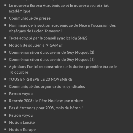
Le nouveau Bureau Académique et le nouveau secrétariat
é
académique
Communiqué de presse
O
Hommage de la section académique de Nice à l’occasion des
obsèques de Lucien Tomasoni
r
Texte adopté par le conseil syndical du SNES
Motion de soutien à N’GAMET
l
Commémoration du souvenir de Guy Môquet (2)
Commémoration du souvenir de Guy Môquet (1)
é
Agir dans l’unité et construire sur la durée : première étape le
18 octobre
TOUS EN GREVE LE 20 NOVEMBRE
a
Communiqué des organisations syndicales
Patron voyou
n
Rentrée 2008 : le Père Noël est une ordure
Pas d’étrennes pour 2008, mais du bâton
!
s
Patron voyou
Motion Laïcité
T
Motion Europe