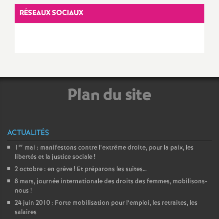
e
RÉSEAUX SOCIAUX
s
E
n
Plan du site
s
e
ACTUALITÉS
i
er
1
mai : manifestons contre l’extrême droite, pour la paix, les
libertés et la justice sociale
!
g
2 octobre : en grève
! Et préparons les suites…
8 mars, journée internationale des droits des femmes, mobilisons-
nous
!
n
24 juin 2010 : Forte mobilisation pour l’emploi, les retraites, les
salaires