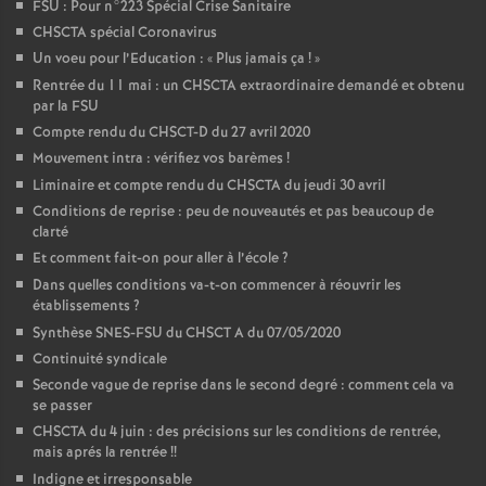
FSU : Pour n°223 Spécial Crise Sanitaire
CHSCTA spécial Coronavirus
Un voeu pour l’Education : «
Plus jamais ça
!
»
Rentrée du 11 mai : un CHSCTA extraordinaire demandé et obtenu
par la FSU
Compte rendu du CHSCT-D du 27 avril 2020
Mouvement intra : vérifiez vos barèmes
!
Liminaire et compte rendu du CHSCTA du jeudi 30 avril
Conditions de reprise : peu de nouveautés et pas beaucoup de
clarté
Et comment fait-on pour aller à l’école
?
Dans quelles conditions va-t-on commencer à réouvrir les
établissements
?
Synthèse SNES-FSU du CHSCT A du 07/05/2020
Continuité syndicale
Seconde vague de reprise dans le second degré : comment cela va
se passer
CHSCTA du 4 juin : des précisions sur les conditions de rentrée,
mais aprés la rentrée
!!
Indigne et irresponsable