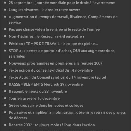
e
28 septembre : journée mondiale pour le droit à l’avortement
Langues vivantes : le dossier reste ouvert
m
Augmentation du temps de travail, Bivalence, Compléments de
service
e
Pas une chaise vide à la rentrée ni le reste de l’année
Non-Titulaires : le Recteur va-t-il entendre
?
Pétition : TEMPS DE TRAVAIL : la coupe est pleine...
n
STOP aux pertes de pouvoir d’achat, OUI aux augmentations
salariales
t
Nouveaux programmes en premières à la rentrée 2007
Texte action du conseil syndical du 14 novembre
s
Texte Action du Conseil syndical du 14 novembre (suite)
RASSEMBLEMENTS Mercredi 29 novembre
d
Rassemblements du 29 novembre
Tous en grève le 18 décembre
e
Grève très suivie dans les lycées et collèges
Poursuivre et amplifier la mobilisation, obtenir le retrait des projets
de décrets.
S
Rentrée 2007 : toujours moins
! Tous dans l’action.