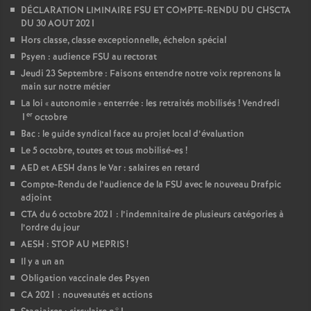
DÉCLARATION LIMINAIRE FSU ET COMPTE-RENDU DU CHSCTA
DU 30 AOUT 2021
Hors classe, classe exceptionnelle, échelon spécial
Psyen : audience FSU au rectorat
Jeudi 23 Septembre : Faisons entendre notre voix reprenons la
main sur notre métier
La loi «
autonomie
» enterrée : les retraités mobilisés
! Vendredi
er
1
octobre
Bac : le guide syndical face au projet local d’évaluation
Le 5 octobre, toutes et tous mobilisé-es
!
AED et AESH dans le Var : salaires en retard
Compte-Rendu de l’audience de la FSU avec le nouveau Drafpic
adjoint
CTA du 6 octobre 2021 : l’indemnitaire de plusieurs catégories à
l’ordre du jour
AESH : STOP AU MEPRIS
!
Il y a un an
Obligation vaccinale des Psyen
CA 2021 : nouveautés et actions