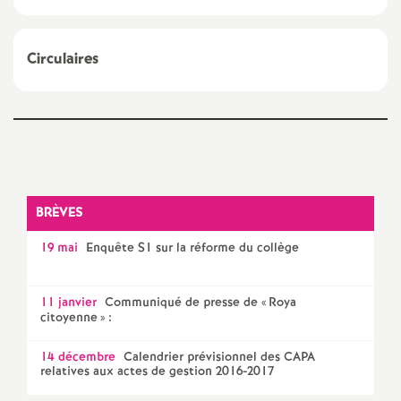
a
Circulaires
t
i
Partager
Partager
Partager
Imprimer
Envoyer
o
l'article
l'article
l'article
l'article
l'article
sur
sur
via
par
Facebook
Twitter
Addthis
email
n
BRÈVES
19 mai
Enquête S1 sur la réforme du collège
a
l
11 janvier
Communiqué de presse de «
Roya
citoyenne
» :
d
14 décembre
Calendrier prévisionnel des CAPA
relatives aux actes de gestion 2016-2017