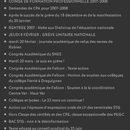
CONGÉ DE FORMATION PROFESSIONNELLE 2007-2008
e
Demandes de CPA pour 2007-2008
Après le succès de la grève du 18 décembre et de la manifestation
c
du 20 janvier
RENTRÉE 2007 : Halte aux Diafoirus de l’éducation nationale
o
JEUDI 8 FÉVRIER : GRÈVE UNITAIRE NATIONALE
mardi 20 février : journée académique de refus des textes de
n
Robien
Congrès Académique du SNES
Mardi 20 mars : je suis en grève
!
d
Congrès Académique de Falicon : Texte action
Congrès Académique de Falicon : Motion de soutien aux collègues
d
du collège Ferrié à Draguignan
Congrès académique de Falicon : Soutien à la la coordination
e
Centre Var - Haut Var
Collèges et lycées : Le 23 mars on continue
!
g
Action sur l’épreuve d’expression orale de LV des terminales STG
Hors Classe des certifiés et des CPE, classe exceptionelle des PEGC
r
BAC STG : non à la désinformation
Texte adopté au conseil syndical du 25 juin