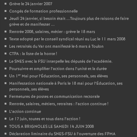
Grève le 24 janvier 2007
o
Congés de formation professionnelle
Jeudi 24 janvier, si besoin était ...Toujours plus de raisons de faire
grève et de manifester ...
u
Rentrée 2008, salaires, métier : grève le 18 mars
Texte adopté par le conseil syndical réuni au Luc le 11 mars 2008
r
Les retraités du Var ont manifesté le 6 mars à Toulon
CTPA : la liste de la honte
!
s
Le SNES avec la FSU interpelle les députés de l’académie.
Poursuivre et amplifier l’action dans l’unité et la durée
er
Un 1
Mai pour l’Éducation, ses personnels, ses élèves
Manifestation nationale à Paris le 18 mai pour l’Éducation, ses
personnels, ses élèves
Fermetures de postes et communication rectorale
Rentrée, salaires, métiers, retraites : l’action continue
!
L’action continue
Le 17 juin, toutes et tous dans l’action
!
TOUS A BRIGNOLES LE SAMEDI 14 JUIN 2008
Déclaration liminaire du SNES-FSU à l’ouverture des FPMA