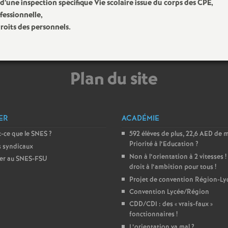
d’une inspection spécifique Vie scolaire issue du corps des CPE,
e
fessionnelle,
droits des personnels.
m
e
Plan du site
n
t
ER
ACADÉMIE
-ce que le SNES
?
592 élèves de plus, 22,6 AED de 
s
Priorité à l’Education
?
s syndicaux
Non à l’orientation à 2 vitesses
!
er au SNES-FSU
d
droit à l’ambition pour tous
!
Projet de convention Région-Ly
e
Convention Lycée/Région
CDD/CDI : des «
vrais-faux
»
fonctionnaires
!
S
L’orientation va mal
?