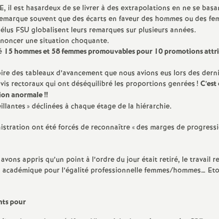
e
PE, il est hasardeux de se livrer à des extrapolations en ne se bas
remarque souvent que des écarts en faveur des hommes ou des f
s
 élus FSU globalisent leurs remarques sur plusieurs années.
énoncer une situation choquante.
té
15 hommes et 58 femmes promouvables pour 10 promotions attri
E
moire des tableaux d’avancement que nous avions eus lors des dern
n
vis rectoraux qui ont déséquilibré les proportions genrées
!
C’est
ation anormale
!!
s
illantes
» déclinées à chaque étage de la hiérarchie.
istration ont été forcés de reconnaître «
des marges de progress
e
i
ns appris qu’un point à l’ordre du jour était retiré, le travail r
plan académique pour l’égalité professionnelle femmes/hommes… Et
g
nts pour
n