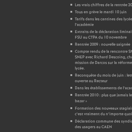
r
Les vrais chiffres de la rentrée 2
é
Tous en grève le mardi 10 juin
Tarifs dans les cantines des lycé
l’académie
O
Extraits de la déclaration liminai
FSU au CTPA du 10 novembre
r
Rentrée 2009 : nouvelle saignée
Compte rendu de la rencontre 
l
SNEP avec Richard Descoing, ch
mission de Darcos sur la réforme
lycée.
é
Reconquête du mois de juin : let
ouverte au Recteur
a
Dans les établissements de l’ac
Rentrée 2010 : plus que jamais le
bazar
»
n
Formation des nouveaux stagiair
c’est vraiment du n’importe quo
s
Déclaration commune des syndic
des usagers au CAEN