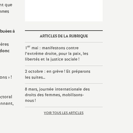
ant que
emmes
buées à
ARTICLES DE LA RUBRIQUE
ières
er
1
mai : manifestons contre
 donc
l’extrême droite, pour la paix, les
libertés et la justice sociale
!
2 octobre : en grève
! Et préparons
ions
»
!
les suites…
8 mars, journée internationale des
droits des femmes, mobilisons-
ectoral
nous
!
onnant,
VOIR TOUS LES ARTICLES