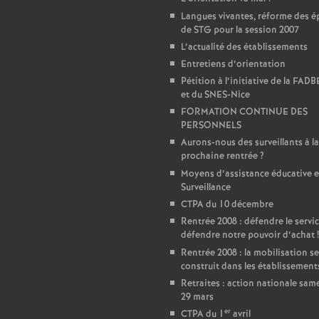
Langues vivantes, réforme des é
e
de STG pour la session 2007
L’actualité des établissements
c
Entretiens d’orientation
Pétition à l’initiative de la FAD
o
et du SNES-Nice
FORMATION CONTINUE DES
PERSONNELS
n
Aurons-nous des surveillants à la
prochaine rentrée
?
d
Moyens d’assistance éducative e
Surveillance
d
CTPA du 10 décembre
Rentrée 2008 : défendre le servic
défendre notre pouvoir d’achat
!
e
Rentrée 2008 : la mobilisation se
construit dans les établissement
g
Retraites : action nationale sam
29 mars
er
CTPA du 1
avril