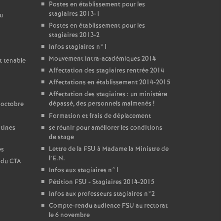
Postes en établissement pour les
stagiaires 2013-1
u
Postes en établissement pour les
stagiaires 2013-2
Infos stagiaires n°1
Mouvement intra-académiques 2014
t tenable
Affectation des stagiaires rentrée 2014
Affectations en établissement 2014-2015
Affectation des stagiaires : un ministère
dépassé, des personnels malmenés
!
 octobre
Formation et frais de déplacement
ntines
se réunir pour améliorer les conditions
de stage
Lettre de la FSU à Madame la Ministre de
es
l’E.N.
t du CTA
Infos aux stagiaires n°1
Pétition FSU - Stagiaires 2014-2015
Infos aux professeurs stagiaires n°2
Compte-rendu audience FSU au rectorat
le 6 novembre