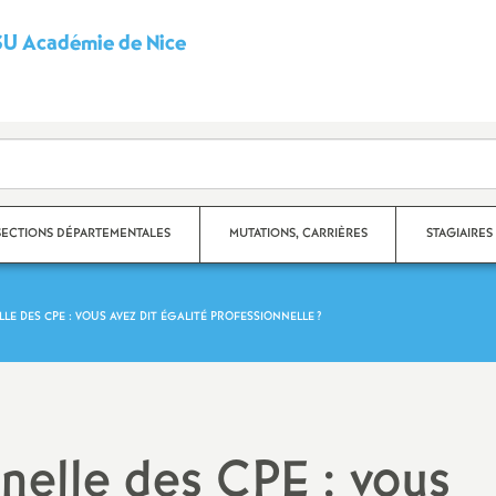
U Académie de Nice
S
y
n
d
SECTIONS DÉPARTEMENTALES
MUTATIONS, CARRIÈRES
STAGIAIRES
i
LE DES CPE : VOUS AVEZ DIT ÉGALITÉ PROFESSIONNELLE
?
c
partement des Alpes-
Carrières
ritimes
a
Fiches syndicales
partement du Var
t
Mutations
nelle des CPE : vous