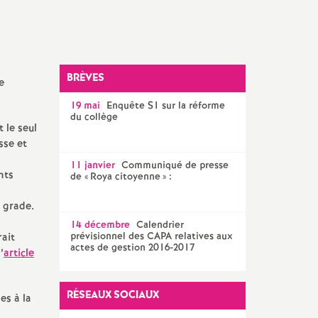
Facebook
Twitter
Addthis
email
CPE
AED ET AESH
Documentalistes
BRÈVES
e
19 mai
Enquête S1 sur la réforme
PsyEN
du collège
 le seul
sse et
11 janvier
Communiqué de presse
nts
de «
Roya citoyenne
» :
e grade.
14 décembre
Calendrier
prévisionnel des CAPA relatives aux
rait
actes de gestion 2016-2017
’
article
RÉSEAUX SOCIAUX
es à la