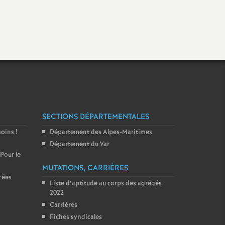
SECTIONS DÉPARTEMENTALES
moins
!
Département des Alpes-Maritimes
Département du Var
 Pour le
MUTATIONS, CARRIÈRES
cées
Liste d’aptitude au corps des agrégés
2022
Carrières
Fiches syndicales