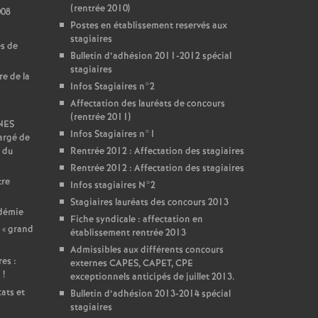
(rentrée 2010)
008
Postes en établissement reservés aux
stagiaires
es de
Bulletin d’adhésion 2011-2012 spécial
stagiaires
re de la
Infos Stagiaires n°2
Affectation des lauréats de concours
(rentrée 2011)
SNES
Infos Stagiaires n°1
argé de
 du
Rentrée 2012 : Affectation des stagiaires
Rentrée 2012 : Affectation des stagiaires
tre
Infos stagiaires N°2
Stagiaires lauréats des concours 2013
adémie
Fiche syndicale : affectation en
 «
grand
établissement rentrée 2013
Admissibles aux différents concours
es :
externes CAPES, CAPET, CPE
i
!
exceptionnels anticipés de juillet 2013.
ats et
Bulletin d’adhésion 2013-2014 spécial
stagiaires