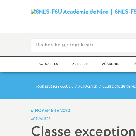
SNES-FS
ACTUALITÉS
ADHÉRER
ACADÉMIE
VOUS ÊTES ICI :
ACCUEIL
ACTUALITÉS
CLASSE EXCEPTIONNEL
Qu’est-ce que le SNES
?
Dé
Ma
Stages syndicaux
6 NOVEMBRE 2023
Dé
ACTUALITÉS
Adhérer au SNES-FSU
Classe exception