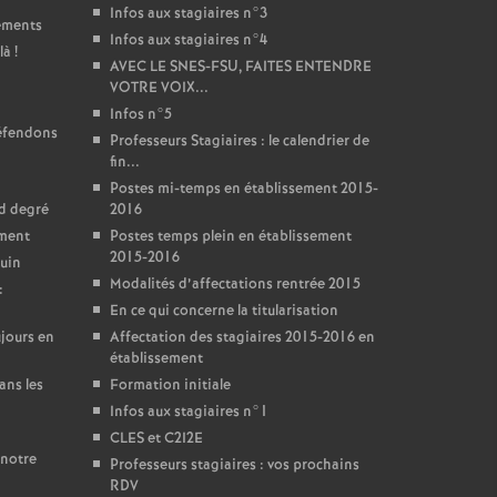
Infos aux stagiaires n°3
sements
Infos aux stagiaires n°4
là
!
AVEC LE SNES-FSU, FAITES ENTENDRE
VOTRE VOIX...
Infos n°5
défendons
Professeurs Stagiaires : le calendrier de
fin...
Postes mi-temps en établissement 2015-
nd degré
2016
ement
Postes temps plein en établissement
2015-2016
juin
Modalités d’affectations rentrée 2015
:
En ce qui concerne la titularisation
jours en
Affectation des stagiaires 2015-2016 en
établissement
ans les
Formation initiale
Infos aux stagiaires n°1
CLES et C2I2E
 notre
Professeurs stagiaires : vos prochains
RDV