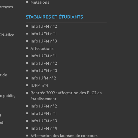
Mutations
preuves
STAGIAIRES ET ÉTUDIANTS
Info IUFM n°2
Info IUFM n°1
BEN-Nice
Info IUFM n°3
Affectations
Info IUFM n°1
Info IUFM n°2
Info IUFM n°3
t de
Info IUfM n°2
IUFM n°4
Rentrée 2009 : affectation des PLC2 en
e public,
établissement
Info IUFM n°2
Info IUFM n°1
s
Info IUFM n°3
edi
Info IUFM n°4
Affectation des lauréats de concours