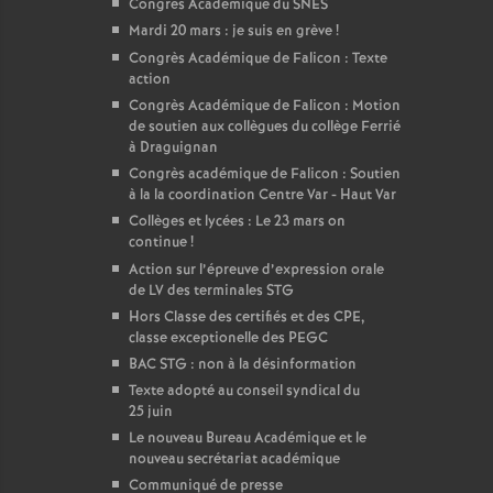
Congrès Académique du SNES
Mardi 20 mars : je suis en grève
!
Congrès Académique de Falicon : Texte
action
Congrès Académique de Falicon : Motion
de soutien aux collègues du collège Ferrié
à Draguignan
Congrès académique de Falicon : Soutien
à la la coordination Centre Var - Haut Var
Collèges et lycées : Le 23 mars on
continue
!
Action sur l’épreuve d’expression orale
de LV des terminales STG
Hors Classe des certifiés et des CPE,
classe exceptionelle des PEGC
BAC STG : non à la désinformation
Texte adopté au conseil syndical du
25 juin
Le nouveau Bureau Académique et le
nouveau secrétariat académique
Communiqué de presse