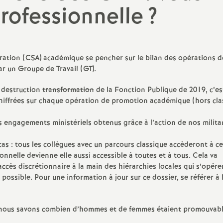
N
professionnelle
?
a
t
tration (CSA) académique se pencher sur le bilan des opérations d
ar un Groupe de Travail (GT).
i
de destruction
transformation
de la Fonction Publique de 2019, c’est
o
iffrées sur chaque opération de promotion académique (hors cla
 les engagements ministériels obtenus grâce à l’action de nos milita
n
 cas : tous les collègues avec un parcours classique accèderont à c
a
onnelle devienne elle aussi accessible à toutes et à tous. Cela va
ccès discrétionnaire à la main des hiérarchies locales qui s’opére
l
possible. Pour une information à jour sur ce dossier, se référer à l
d
: nous savons combien d’hommes et de femmes étaient promouvabl