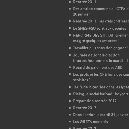
T
Rentrée 2011
Déclaration commune au CTPA d
20 janvier
o
Rentrée 2011 : les vrais chiffres
!
Le SNES-FSU écrit aux députés
u
REFORME DES STI : Difficilemen
malgré quelques avancées
!
r
Travailler plus sans rien gagner
!
Journée nationale d’action
s
interprofessionnelle le mardi 11
Retard de paiement des AED
Les profs et les CPE hors des ca
scolaires
?
Tarifs de la cantine dans les lycé
Dialogue social bafoué : boycot
Préparation rentrée 2012
Rentrée 2012
Dans l’action le mardi 31 janvier
Les GRETA menacés
Rentrée 2012