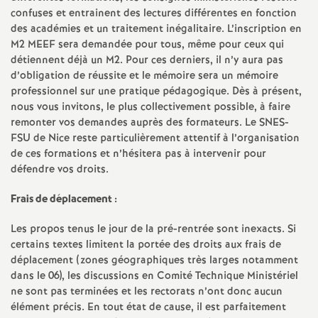
e
confuses et entrainent des lectures différentes en fonction
s
des académies et un traitement inégalitaire. L’inscription en
M2 MEEF sera demandée pour tous, même pour ceux qui
détiennent déjà un M2. Pour ces derniers, il n’y aura pas
E
d’obligation de réussite et le mémoire sera un mémoire
professionnel sur une pratique pédagogique. Dès à présent,
n
nous vous invitons, le plus collectivement possible, à faire
remonter vos demandes auprès des formateurs. Le SNES-
s
FSU de Nice reste particulièrement attentif à l’organisation
de ces formations et n’hésitera pas à intervenir pour
défendre vos droits.
e
Frais de déplacement :
i
Les propos tenus le jour de la pré-rentrée sont inexacts. Si
certains textes limitent la portée des droits aux frais de
g
déplacement (zones géographiques très larges notamment
dans le 06), les discussions en Comité Technique Ministériel
n
ne sont pas terminées et les rectorats n’ont donc aucun
élément précis. En tout état de cause, il est parfaitement