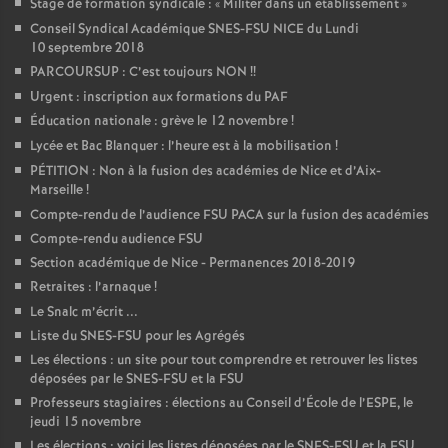
Stage de formation syndicale : «
Militer dans un établissement
»
Conseil Syndical Académique SNES-FSU NICE du Lundi
10 septembre 2018
PARCOURSUP : C’est toujours NON
!!
Urgent : inscription aux formations du PAF
Éducation nationale : grève le 12 novembre
!
Lycée et Bac Blanquer : l’heure est à la mobilisation
!
PÉTITION : Non à la fusion des académies de Nice et d’Aix-
Marseille
!
Compte-rendu de l’audience FSU PACA sur la fusion des académies
Compte-rendu audience FSU
Section académique de Nice - Permanences 2018-2019
Retraites : l’arnaque
!
Le Snalc m’écrit ...
Liste du SNES-FSU pour les Agrégés
Les élections : un site pour tout comprendre et retrouver les listes
déposées par le SNES-FSU et la FSU
Professeurs stagiaires : élections au Conseil d’École de l’ESPE, le
jeudi 15 novembre
Les élections : voici les listes déposées par le SNES-FSU et la FSU