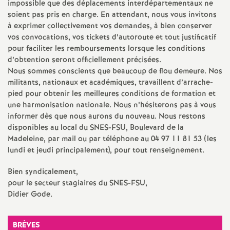
e
impossible que des déplacements interdépartementaux ne
soient pas pris en charge. En attendant, nous vous invitons
à exprimer collectivement vos demandes, à bien conserver
m
vos convocations, vos tickets d’autoroute et tout justificatif
pour faciliter les remboursements lorsque les conditions
e
d’obtention seront officiellement précisées.
Nous sommes conscients que beaucoup de flou demeure. Nos
n
militants, nationaux et académiques, travaillent d’arrache-
pied pour obtenir les meilleures conditions de formation et
t
une harmonisation nationale. Nous n’hésiterons pas à vous
informer dès que nous aurons du nouveau. Nous restons
disponibles au local du SNES-FSU, Boulevard de la
s
Madeleine, par mail ou par téléphone au 04 97 11 81 53 (les
lundi et jeudi principalement), pour tout renseignement.
d
Bien syndicalement,
pour le secteur stagiaires du SNES-FSU,
e
Didier Gode.
S
BRÈVES