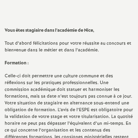
l'article
l'article
l'article
l'article
l'article
a
sur
sur
via
par
Facebook
Twitter
Addthis
email
t
Vous êtes stagiaire dans l’académie de Nice,
i
Tout d’abord félicitations pour votre réussite au concours et
bienvenue dans le métier et dans l’académie.
o
Formation :
n
Celle-ci doit permettre une culture commune et des
réflexions sur les pratiques professionnelles. Une
a
commission académique doit statuer et harmoniser les
formations, mais sa date n’est toujours pas connue à ce jour.
Votre situation de stagiaire en alternance sous-entend une
l
obligation de formation. L’avis de l’ESPE est obligatoire pour
la validation de votre stage et votre titularisation. La quotité
d
horaire ne peut pas dépasser l’équivalent d’un mi-temps. En
ce qui concerne l’organisation et les contenus des
différentes formations, les consignes ministérielles restent