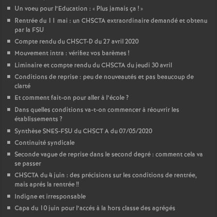
Un voeu pour l’Education : «
Plus jamais ça
!
»
Rentrée du 11 mai : un CHSCTA extraordinaire demandé et obtenu
par la FSU
Compte rendu du CHSCT-D du 27 avril 2020
Mouvement intra : vérifiez vos barèmes
!
Liminaire et compte rendu du CHSCTA du jeudi 30 avril
Conditions de reprise : peu de nouveautés et pas beaucoup de
clarté
Et comment fait-on pour aller à l’école
?
Dans quelles conditions va-t-on commencer à réouvrir les
établissements
?
Synthèse SNES-FSU du CHSCT A du 07/05/2020
Continuité syndicale
Seconde vague de reprise dans le second degré : comment cela va
se passer
CHSCTA du 4 juin : des précisions sur les conditions de rentrée,
mais aprés la rentrée
!!
Indigne et irresponsable
Capa du 10 juin pour l’accés à la hors classe des agrégés