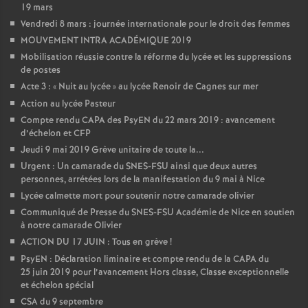
19 mars
Vendredi 8 mars : journée internationale pour le droit des femmes
MOUVEMENT INTRA ACADÉMIQUE 2019
Mobilisation réussie contre la réforme du lycée et les suppressions
de postes
Acte 3 : «
Nuit au lycée
» au lycée Renoir de Cagnes sur mer
Action au lycée Pasteur
Compte rendu CAPA des PsyEN du 22 mars 2019 : avancement
d’échelon et CFP
Jeudi 9 mai 2019 Grève unitaire de toute la...
Urgent : Un camarade du SNES-FSU ainsi que deux autres
personnes, arrétées lors de la manifestation du 9 mai à Nice
Lycée calmette mort pour soutenir notre camarade olivier
Communiqué de Presse du SNES-FSU Académie de Nice en soutien
à notre camarade Olivier
ACTION DU 17 JUIN : Tous en grève
!
PsyEN : Déclaration liminaire et compte rendu de la CAPA du
25 juin 2019 pour l’avancement Hors classe, Classe exceptionnelle
et échelon spécial
CSA du 9 septembre