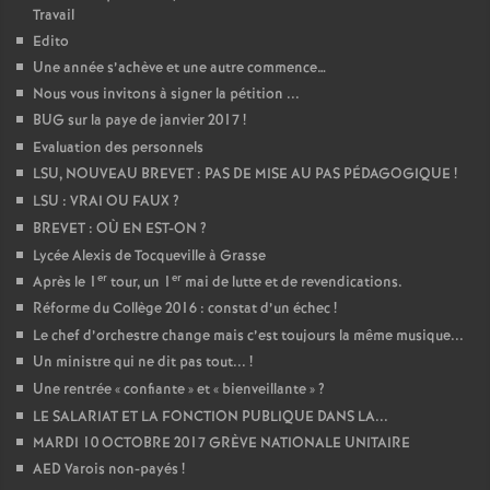
Travail
Edito
Une année s’achève et une autre commence…
Nous vous invitons à signer la pétition ...
BUG sur la paye de janvier 2017
!
Evaluation des personnels
LSU, NOUVEAU BREVET : PAS DE MISE AU PAS PÉDAGOGIQUE
!
LSU : VRAI OU FAUX
?
BREVET : OÙ EN EST-ON
?
Lycée Alexis de Tocqueville à Grasse
er
er
Après le 1
tour, un 1
mai de lutte et de revendications.
Réforme du Collège 2016 : constat d’un échec
!
Le chef d’orchestre change mais c’est toujours la même musique...
Un ministre qui ne dit pas tout...
!
Une rentrée «
confiante
» et «
bienveillante
»
?
LE SALARIAT ET LA FONCTION PUBLIQUE DANS LA...
MARDI 10 OCTOBRE 2017 GRÈVE NATIONALE UNITAIRE
AED Varois non-payés
!