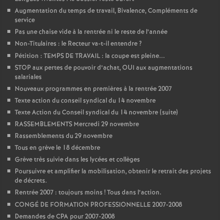
Augmentation du temps de travail, Bivalence, Compléments de
o
service
Pas une chaise vide à la rentrée ni le reste de l’année
u
Non-Titulaires : le Recteur va-t-il entendre
?
Pétition : TEMPS DE TRAVAIL : la coupe est pleine...
r
STOP aux pertes de pouvoir d’achat, OUI aux augmentations
salariales
Nouveaux programmes en premières à la rentrée 2007
s
Texte action du conseil syndical du 14 novembre
Texte Action du Conseil syndical du 14 novembre (suite)
RASSEMBLEMENTS Mercredi 29 novembre
Rassemblements du 29 novembre
Tous en grève le 18 décembre
Grève très suivie dans les lycées et collèges
Poursuivre et amplifier la mobilisation, obtenir le retrait des projets
de décrets.
Rentrée 2007 : toujours moins
! Tous dans l’action.
CONGÉ DE FORMATION PROFESSIONNELLE 2007-2008
Demandes de CPA pour 2007-2008