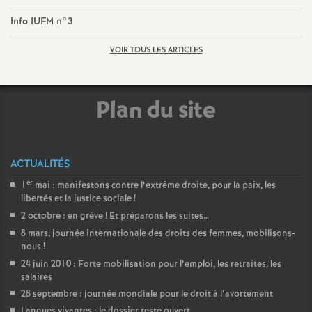
é
Info IUFM n°3
O
VOIR TOUS LES ARTICLES
r
Plan du site
l
é
ACTUALITÉS
er
1
mai : manifestons contre l’extrême droite, pour la paix, les
a
libertés et la justice sociale
!
2 octobre : en grève
! Et préparons les suites…
n
8 mars, journée internationale des droits des femmes, mobilisons-
nous
!
s
24 juin 2010 : Forte mobilisation pour l’emploi, les retraites, les
salaires
28 septembre : journée mondiale pour le droit à l’avortement
T
Langues vivantes : le dossier reste ouvert