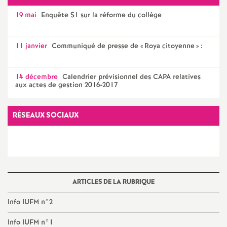
e
19 mai
Enquête S1 sur la réforme du collège
c
11 janvier
Communiqué de presse de «
Roya citoyenne
» :
o
14 décembre
Calendrier prévisionnel des CAPA relatives
n
aux actes de gestion 2016-2017
d
RÉSEAUX SOCIAUX
d
e
ARTICLES DE LA RUBRIQUE
g
Info IUFM n°2
r
Info IUFM n°1