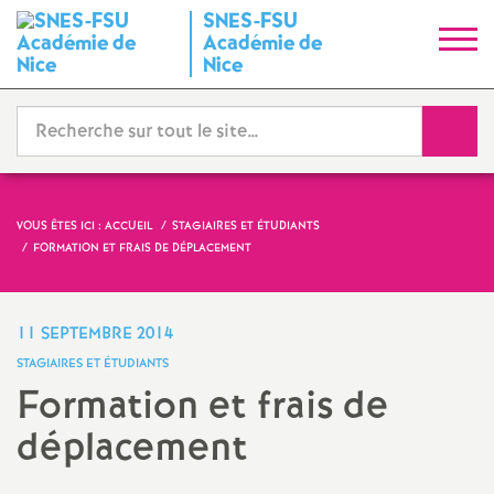
SNES-FSU
S
Académie de
Nice
y
Reche
n
d
VOUS ÊTES ICI :
ACCUEIL
STAGIAIRES ET ÉTUDIANTS
i
FORMATION ET FRAIS DE DÉPLACEMENT
c
11 SEPTEMBRE 2014
a
STAGIAIRES ET ÉTUDIANTS
Formation et frais de
t
déplacement
N
Partager
Partager
Partager
Imprimer
Envoyer