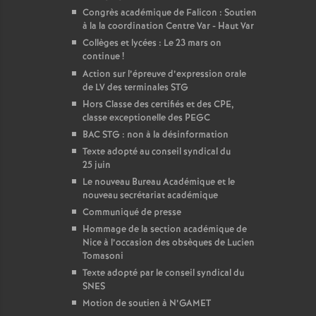
Congrès académique de Falicon : Soutien
à la la coordination Centre Var - Haut Var
Collèges et lycées : Le 23 mars on
continue
!
Action sur l’épreuve d’expression orale
de LV des terminales STG
Hors Classe des certifiés et des CPE,
classe exceptionelle des PEGC
BAC STG : non à la désinformation
Texte adopté au conseil syndical du
25 juin
Le nouveau Bureau Académique et le
nouveau secrétariat académique
Communiqué de presse
Hommage de la section académique de
Nice à l’occasion des obsèques de Lucien
Tomasoni
Texte adopté par le conseil syndical du
SNES
Motion de soutien à N’GAMET