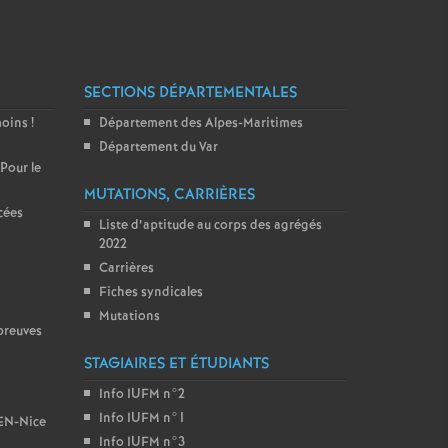
SECTIONS DÉPARTEMENTALES
moins
!
Département des Alpes-Maritimes
Département du Var
 Pour le
MUTATIONS, CARRIÈRES
cées
Liste d’aptitude au corps des agrégés
2022
Carrières
Fiches syndicales
Mutations
preuves
STAGIAIRES ET ÉTUDIANTS
Info IUFM n°2
Info IUFM n°1
BEN-Nice
Info IUFM n°3