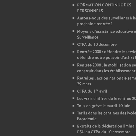
FORMATION CONTINUE DES
e
PERSONNELS
Aurons-nous des surveillants à la
prochaine rentrée
?
c
Moyens d’assistance éducative e
Surveillance
o
CTPA du 10 décembre
Rentrée 2008 : défendre le servic
n
défendre notre pouvoir d’achat
!
Rentrée 2008 : la mobilisation se
d
construit dans les établissement
Retraites : action nationale sam
29 mars
d
er
CTPA du 1
avril
Les vrais chiffres de la rentrée 2
e
Tous en grève le mardi 10 juin
Tarifs dans les cantines des lycé
g
l’académie
Extraits de la déclaration liminai
FSU au CTPA du 10 novembre