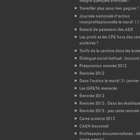
T
malgré quelques avancées
!
Travailler plus sans rien gagner
!
o
Journée nationale d’action
interprofessionnelle le mardi 11
Retard de paiement des AED
u
Les profs et les CPE hors des ca
scolaires
?
r
Tarifs de la cantine dans les lycé
Dialogue social bafoué : boycot
s
Préparation rentrée 2012
Rentrée 2012
Dans l’action le mardi 31 janvier
Les GRETA menacés
Rentrée 2012
Rentrée 2012 : Dans les établis
Rentrée 2012 : pas cette rentrée 
Carte scolaire 2012
CAEN boycotté
Professeurs documentalistes : 
notre avenir
!