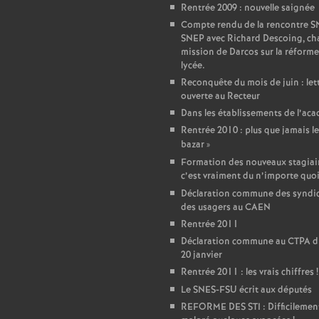
r
Rentrée 2009 : nouvelle saignée
Compte rendu de la rencontre 
é
SNEP avec Richard Descoing, ch
mission de Darcos sur la réforme
O
lycée.
Reconquête du mois de juin : let
ouverte au Recteur
r
Dans les établissements de l’ac
Rentrée 2010 : plus que jamais le
l
bazar
»
Formation des nouveaux stagiair
é
c’est vraiment du n’importe quo
Déclaration commune des syndic
des usagers au CAEN
a
Rentrée 2011
Déclaration commune au CTPA d
n
20 janvier
Rentrée 2011 : les vrais chiffres
!
s
Le SNES-FSU écrit aux députés
REFORME DES STI : Difficilemen