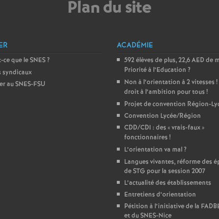
Plan du site
e
m
ER
ACADÉMIE
e
-ce que le SNES
?
592 élèves de plus, 22,6 AED de 
Priorité à l’Education
?
s syndicaux
Non à l’orientation à 2 vitesses
!
n
er au SNES-FSU
droit à l’ambition pour tous
!
Projet de convention Région-Ly
t
Convention Lycée/Région
CDD/CDI : des «
vrais-faux
»
s
fonctionnaires
!
L’orientation va mal
?
d
Langues vivantes, réforme des é
de STG pour la session 2007
L’actualité des établissements
e
Entretiens d’orientation
Pétition à l’initiative de la FAD
S
et du SNES-Nice