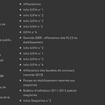
Affectations
Info IUFM n°1
Info IUFM n°2
Info IUFM n°3
t de
Info IUfM n°2
IUFM n°4
Rentrée 2009 : affectation des PLC2 en
e public,
établissement
Info IUFM n°2
Info IUFM n°1
s
Info IUFM n°3
edi
Info IUFM n°4
Affectation des lauréats de concours
(rentrée 2010)
008
Postes en établissement reservés aux
stagiaires
es de
Bulletin d’adhésion 2011-2012 spécial
stagiaires
re de la
Infos Stagiaires n°2