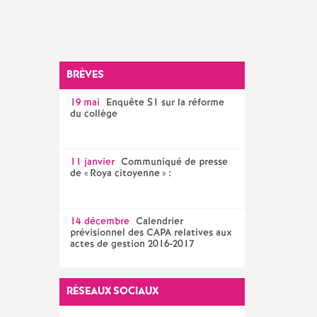
Facebook
Twitter
Addthis
email
CPE
AED ET AESH
BRÈVES
Documentalistes
19 mai
Enquête S1 sur la réforme
PsyEN
du collège
11 janvier
Communiqué de presse
de «
Roya citoyenne
» :
14 décembre
Calendrier
prévisionnel des CAPA relatives aux
actes de gestion 2016-2017
RÉSEAUX SOCIAUX