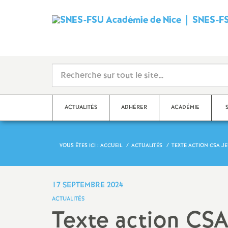
SNES-FS
ACTUALITÉS
ADHÉRER
ACADÉMIE
VOUS ÊTES ICI :
ACCUEIL
ACTUALITÉS
TEXTE ACTION CSA JE
Qu’est-ce que le SNES
?
Dé
Ma
Stages syndicaux
17 SEPTEMBRE 2024
Dé
ACTUALITÉS
Adhérer au SNES-FSU
Texte action CS