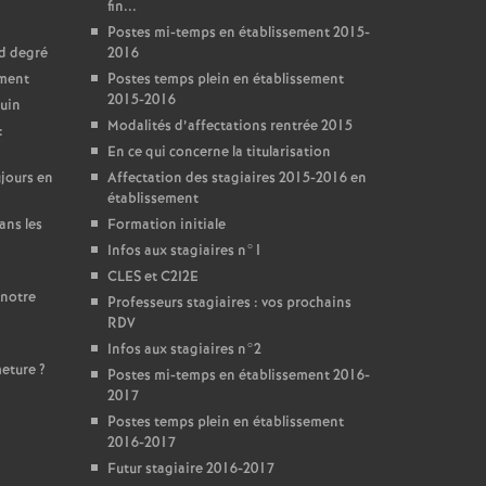
fin...
Postes mi-temps en établissement 2015-
nd degré
2016
ement
Postes temps plein en établissement
2015-2016
juin
Modalités d’affectations rentrée 2015
:
En ce qui concerne la titularisation
jours en
Affectation des stagiaires 2015-2016 en
établissement
ans les
Formation initiale
Infos aux stagiaires n°1
CLES et C2I2E
 notre
Professeurs stagiaires : vos prochains
RDV
Infos aux stagiaires n°2
meture
?
Postes mi-temps en établissement 2016-
2017
Postes temps plein en établissement
2016-2017
Futur stagiaire 2016-2017