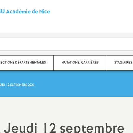
U Académie de Nice
S
y
n
d
SECTIONS DÉPARTEMENTALES
MUTATIONS, CARRIÈRES
STAGIAIRES
i
UDI 12 SEPTEMBRE 2024
c
partement des Alpes-
Carrières
ritimes
a
Fiches syndicales
partement du Var
t
Mutations
A Jeudi 12 septembre