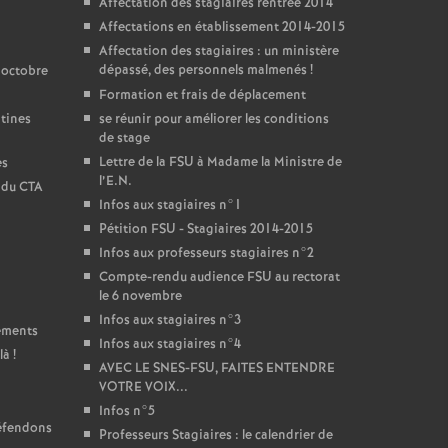
Affectation des stagiaires rentrée 2014
Affectations en établissement 2014-2015
Affectation des stagiaires : un ministère
dépassé, des personnels malmenés
!
 octobre
Formation et frais de déplacement
ntines
se réunir pour améliorer les conditions
de stage
Lettre de la FSU à Madame la Ministre de
es
l’E.N.
t du CTA
Infos aux stagiaires n°1
Pétition FSU - Stagiaires 2014-2015
Infos aux professeurs stagiaires n°2
Compte-rendu audience FSU au rectorat
le 6 novembre
Infos aux stagiaires n°3
sements
Infos aux stagiaires n°4
là
!
AVEC LE SNES-FSU, FAITES ENTENDRE
VOTRE VOIX...
Infos n°5
défendons
Professeurs Stagiaires : le calendrier de