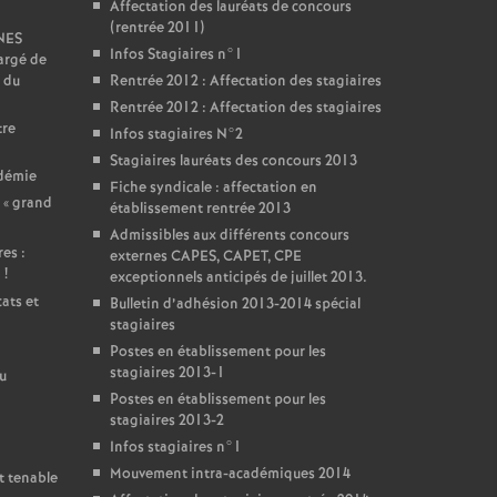
Affectation des lauréats de concours
(rentrée 2011)
SNES
Infos Stagiaires n°1
argé de
 du
Rentrée 2012 : Affectation des stagiaires
Rentrée 2012 : Affectation des stagiaires
tre
Infos stagiaires N°2
Stagiaires lauréats des concours 2013
adémie
Fiche syndicale : affectation en
 «
grand
établissement rentrée 2013
Admissibles aux différents concours
es :
externes CAPES, CAPET, CPE
i
!
exceptionnels anticipés de juillet 2013.
ats et
Bulletin d’adhésion 2013-2014 spécial
stagiaires
Postes en établissement pour les
stagiaires 2013-1
u
Postes en établissement pour les
stagiaires 2013-2
Infos stagiaires n°1
Mouvement intra-académiques 2014
t tenable