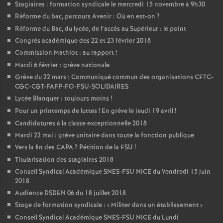
Stagiaires : formation syndicale le mercredi 15 novembre à 9h30
Réforme du bac, parcours Avenir : Où en est-on
?
Réforme du Bac, du lycée, de l’accès au Supérieur : le point
Congrès académique des 22 et 23 février 2018
Commission Mathiot : au rapport
!
Mardi 6 février : grève nationale
Grève du 22 mars : Communiqué commun des organisations CFTC-
CGC-CGT-FAFP-FO-FSU-SOLIDAIRES
Lycée Blanquer : toujours moins
!
Pour un printemps de luttes
! En grève le jeudi 19 avril
!
Candidatures à la classe exceptionnelle 2018
Mardi 22 mai : grève unitaire dans toute la fonction publique
Vers la fin des CAPA
? Pétition de la FSU
!
Titularisation des stagiaires 2018
Conseil Syndical Académique SNES-FSU NICE du Vendredi 15 juin
2018
Audience DSDEN 06 du 18 juillet 2018
Stage de formation syndicale : «
Militer dans un établissement
»
Conseil Syndical Académique SNES-FSU NICE du Lundi