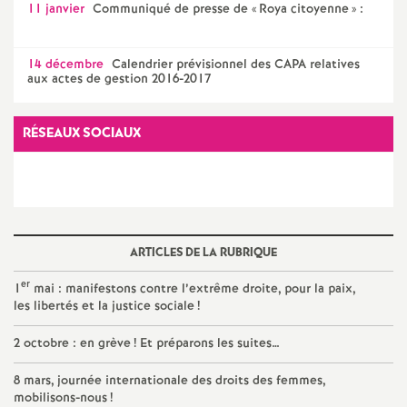
11 janvier
Communiqué de presse de «
Roya citoyenne
» :
é
14 décembre
Calendrier prévisionnel des CAPA relatives
O
aux actes de gestion 2016-2017
r
RÉSEAUX SOCIAUX
l
é
a
ARTICLES DE LA RUBRIQUE
er
1
mai : manifestons contre l’extrême droite, pour la paix,
n
les libertés et la justice sociale
!
2 octobre : en grève
! Et préparons les suites…
s
8 mars, journée internationale des droits des femmes,
T
mobilisons-nous
!