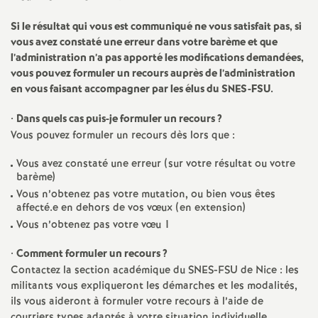
e
Si le résultat qui vous est communiqué ne vous satisfait pas, si
s
vous avez constaté une erreur dans votre barème et que
l’administration n’a pas apporté les modifications demandées,
E
vous pouvez formuler un recours auprès de l’administration
en vous faisant accompagner par les élus du SNES-FSU.
n
•
Dans quels cas puis-je formuler un recours
?
Vous pouvez formuler un recours dès lors que :
s
Vous avez constaté une erreur (sur votre résultat ou votre
e
barème)
Vous n’obtenez pas votre mutation, ou bien vous êtes
affecté.e en dehors de vos vœux (en extension)
i
Vous n’obtenez pas votre vœu 1
g
•
Comment formuler un recours
?
Contactez la section académique du SNES-FSU de Nice : les
n
militants vous expliqueront les démarches et les modalités,
ils vous aideront à formuler votre recours à l’aide de
courriers types adaptés à votre situation individuelle