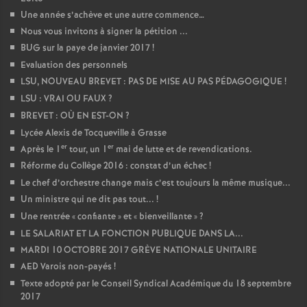
Une année s’achève et une autre commence…
Nous vous invitons à signer la pétition ...
BUG sur la paye de janvier 2017
!
Evaluation des personnels
LSU, NOUVEAU BREVET : PAS DE MISE AU PAS PÉDAGOGIQUE
!
LSU : VRAI OU FAUX
?
BREVET : OÙ EN EST-ON
?
Lycée Alexis de Tocqueville à Grasse
er
er
Après le 1
tour, un 1
mai de lutte et de revendications.
Réforme du Collège 2016 : constat d’un échec
!
Le chef d’orchestre change mais c’est toujours la même musique...
Un ministre qui ne dit pas tout...
!
Une rentrée «
confiante
» et «
bienveillante
»
?
LE SALARIAT ET LA FONCTION PUBLIQUE DANS LA...
MARDI 10 OCTOBRE 2017 GRÈVE NATIONALE UNITAIRE
AED Varois non-payés
!
Texte adopté par le Conseil Syndical Académique du 18 septembre
2017