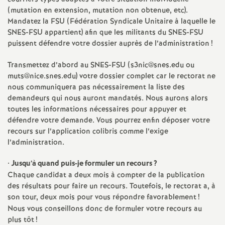
e
(mutation en extension, mutation non obtenue, etc).
Mandatez la FSU (Fédération Syndicale Unitaire à laquelle le
m
SNES-FSU appartient) afin que les militants du SNES-FSU
puissent défendre votre dossier auprès de l’administration
!
e
Transmettez d’abord au SNES-FSU (s3nic@snes.edu ou
muts@nice.snes.edu) votre dossier complet car le rectorat ne
n
nous communiquera pas nécessairement la liste des
demandeurs qui nous auront mandatés. Nous aurons alors
t
toutes les informations nécessaires pour appuyer et
défendre votre demande. Vous pourrez enfin déposer votre
s
recours sur l’application colibris comme l’exige
l’administration.
d
•
Jusqu’à quand puis-je formuler un recours
?
Chaque candidat a deux mois à compter de la publication
e
des résultats pour faire un recours. Toutefois, le rectorat a, à
son tour, deux mois pour vous répondre favorablement
!
S
Nous vous conseillons donc de formuler votre recours au
plus tôt
!