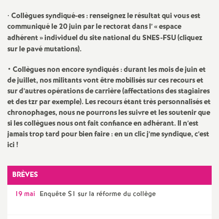
e
•
Collègues syndiqué-es : renseignez le résultat qui vous est
communiqué le 20 juin par le rectorat dans l’ «
espace
c
adhérent
» individuel du site national du SNES-FSU (cliquez
sur le pavé mutations).
o
• Collègues non encore syndiqués : durant les mois de juin et
n
de juillet, nos militants vont être mobilisés sur ces recours et
sur d’autres opérations de carrière (affectations des stagiaires
et des tzr par exemple). Les recours étant très personnalisés et
d
chronophages, nous ne pourrons les suivre et les soutenir que
si les collègues nous ont fait confiance en adhérant. Il n’est
d
jamais trop tard pour bien faire : en un clic j’me syndique, c’est
ici
!
e
BRÈVES
g
19 mai
Enquête S1 sur la réforme du collège
r