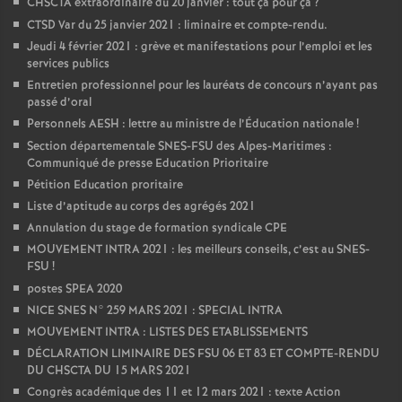
CHSCTA extraordinaire du 20 janvier : tout ça pour ça
?
CTSD Var du 25 janvier 2021 : liminaire et compte-rendu.
Jeudi 4 février 2021 : grève et manifestations pour l’emploi et les
services publics
Entretien professionnel pour les lauréats de concours n’ayant pas
passé d’oral
Personnels AESH : lettre au ministre de l’Éducation nationale
!
Section départementale SNES-FSU des Alpes-Maritimes :
Communiqué de presse Education Prioritaire
Pétition Education proritaire
Liste d’aptitude au corps des agrégés 2021
Annulation du stage de formation syndicale CPE
MOUVEMENT INTRA 2021 : les meilleurs conseils, c’est au SNES-
FSU
!
postes SPEA 2020
NICE SNES N° 259 MARS 2021 : SPECIAL INTRA
MOUVEMENT INTRA : LISTES DES ETABLISSEMENTS
DÉCLARATION LIMINAIRE DES FSU 06 ET 83 ET COMPTE-RENDU
DU CHSCTA DU 15 MARS 2021
Congrès académique des 11 et 12 mars 2021 : texte Action