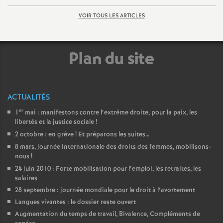
o
VOIR TOUS LES ARTICLES
u
Plan du site
r
s
ACTUALITÉS
er
1
mai : manifestons contre l’extrême droite, pour la paix, les
libertés et la justice sociale
!
2 octobre : en grève
! Et préparons les suites…
8 mars, journée internationale des droits des femmes, mobilisons-
nous
!
24 juin 2010 : Forte mobilisation pour l’emploi, les retraites, les
salaires
28 septembre : journée mondiale pour le droit à l’avortement
Langues vivantes : le dossier reste ouvert
Augmentation du temps de travail, Bivalence, Compléments de