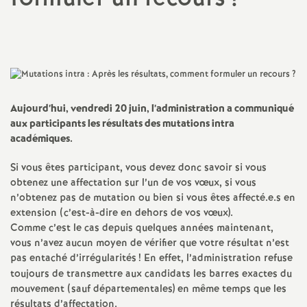
a
Partager
Partager
Partager
Imprimer
Envoyer
l'article
l'article
l'article
l'article
l'article
sur
sur
via
par
t
Facebook
Twitter
Addthis
email
i
Aujourd’hui, vendredi 20 juin, l’administration a communiqué
aux participants les résultats des mutations intra
o
académiques.
n
Si vous êtes participant, vous devez donc savoir si vous
obtenez une affectation sur l’un de vos vœux, si vous
a
n’obtenez pas de mutation ou bien si vous êtes affecté.e.s en
extension (c’est-à-dire en dehors de vos vœux).
Comme c’est le cas depuis quelques années maintenant,
l
vous n’avez aucun moyen de vérifier que votre résultat n’est
pas entaché d’irrégularités
! En effet, l’administration refuse
d
toujours de transmettre aux candidats les barres exactes du
mouvement (sauf départementales) en même temps que les
résultats d’affectation.