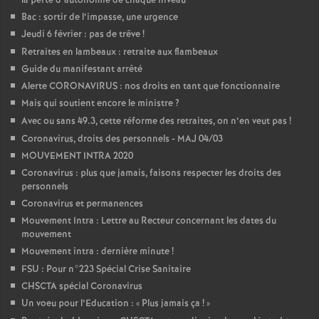
la perte d’autonomie de chaque niveau
Bac : sortir de l’impasse, une urgence
Jeudi 6 février : pas de trêve
!
Retraites en lambeaux : retraite aux flambeaux
Guide du manifestant arrêté
Alerte CORONAVIRUS : nos droits en tant que fonctionnaire
Mais qui soutient encore le ministre
?
Avec ou sans 49.3, cette réforme des retraites, on n’en veut pas
!
Coronavirus, droits des personnels - MAJ 04/03
MOUVEMENT INTRA 2020
Coronavirus : plus que jamais, faisons respecter les droits des
personnels
Coronavirus et permanences
Mouvement Intra : Lettre au Recteur concernant les dates du
mouvement
Mouvement intra : dernière minute
!
FSU : Pour n°223 Spécial Crise Sanitaire
CHSCTA spécial Coronavirus
Un voeu pour l’Education : «
Plus jamais ça
!
»