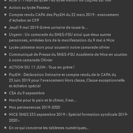
Acte 3 : «
Nuit au lycée
» au lycée Renoir de Cagnes sur mer
Action au lycée Pasteur
Compte rendu CAPA des PsyEN du 22 mars 2019 : avancement
d’échelon et CFP
Jeudi 9 mai 2019 Grève unitaire de toute la...
Urgent : Un camarade du SNES-FSU ainsi que deux autres
personnes, arrétées lors de la manifestation du 9 mai à Nice
Lycée calmette mort pour soutenir notre camarade olivier
Communiqué de Presse du SNES-FSU Académie de Nice en soutien
à notre camarade Olivier
ACTION DU 17 JUIN : Tous en grève
!
PsyEN : Déclaration liminaire et compte rendu de la CAPA du
25 juin 2019 pour l’avancement Hors classe, Classe exceptionnelle
et échelon spécial
CSA du 9 septembre
Marche pour la paix et le climat, Il est...
Nos permanences 2019-2020
NICE SNES 253 septembre 2019 «
Spécial formation syndicale 2019-
2020
»
En ce qui concerne les tablettes numériques…