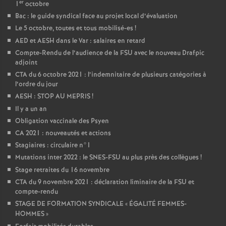
er
1
octobre
Bac : le guide syndical face au projet local d’évaluation
Le 5 octobre, toutes et tous mobilisé-es
!
AED et AESH dans le Var : salaires en retard
Compte-Rendu de l’audience de la FSU avec le nouveau Drafpic
adjoint
CTA du 6 octobre 2021 : l’indemnitaire de plusieurs catégories à
l’ordre du jour
AESH : STOP AU MEPRIS
!
Il y a un an
Obligation vaccinale des Psyen
CA 2021 : nouveautés et actions
Stagiaires : circulaire n°1
Mutations inter 2022 : le SNES-FSU au plus près des collègues
!
Stage retraites du 16 novembre
CTA du 9 novembre 2021 : déclaration liminaire de la FSU et
compte-rendu
STAGE DE FORMATION SYNDICALE «
ÉGALITÉ FEMMES-
HOMMES
»