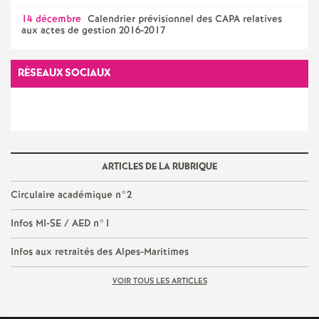
e
14 décembre
Calendrier prévisionnel des CAPA relatives
s
aux actes de gestion 2016-2017
E
RÉSEAUX SOCIAUX
n
s
ARTICLES DE LA RUBRIQUE
e
Circulaire académique n°2
i
Infos MI-SE / AED n°1
g
Infos aux retraités des Alpes-Maritimes
n
VOIR TOUS LES ARTICLES