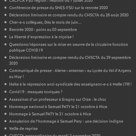
CACFCA FSU région : réunion du 7 juillet 2020
Conférence de presse du SNES-FSU sur la rentrée 2020
Déclaration liminaire et compte rendu du CHSCTA du 28 août 2020
Cher-e-s collègues, Dès le mois de juin...
Rentrée 2020 : point au 03 septembre
La liberté d’expression à la niçoise
!
Questions/réponses sur la mise en oeuvre de la circulaire fonction
publique COVID19
Déclaration liminaire et compte-rendu du CHSCTA du 29 septembre
2020
Communiqué de presse : Alerte «
attentat
» au Lycée du Val d’Argens
au Muy
!
Halte à la répression anti-syndicale des enseignant-e-s à Melle (79)
!
Covid19 : masques toxiques
?
Assassinat d’un professeur à Eragny sur Oise : le choc
Hommage national à Samuel PATY le 21 octobre à Nice
Hommage à Samuel PATY le 21 octobre à Nice
Annulation de l’hommage à Samuel Paty : une décision indigne
Veille de reprise