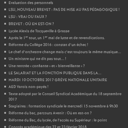
Evaluation des personnels
LSU, NOUVEAU BREVET : PAS DE MISE AU PAS PÉDAGOGIQUE
!
LSU : VRAI OU FAUX
?
BREVET : OÙ EN EST-ON
?
Lycée Alexis de Tocqueville à Grasse
er
er
Après le 1
tour, un 1
mai de lutte et de revendications.
Réforme du Collège 2016 : constat d’un échec
!
Le chef d’orchestre change mais c’est toujours la même musique...
Un ministre qui ne dit pas tout...
!
Une rentrée «
confiante
» et «
bienveillante
»
?
LE SALARIAT ET LA FONCTION PUBLIQUE DANS LA...
MARDI 10 OCTOBRE 2017 GRÈVE NATIONALE UNITAIRE
AED Varois non-payés
!
Texte adopté par le Conseil Syndical Académique du 18 septembre
2017
Stagiaires : formation syndicale le mercredi 15 novembre à 9h30
Réforme du bac, parcours Avenir : Où en est-on
?
Réforme du Bac, du lycée, de l’accès au Supérieur : le point
Congrès académique des 22 et 23 février 2018