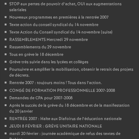
e
STOP aux pertes de pouvoir d’achat, OUI aux augmentations
salariales
Nouveaux programmes en premières à la rentrée 2007
c
Texte action du conseil syndical du 14 novembre
Texte Action du Conseil syndical du 14 novembre (suite)
o
RASSEMBLEMENTS Mercredi 29 novembre
Rassemblements du 29 novembre
n
Tous en grève le 18 décembre
Grève très suivie dans les lycées et collèges
d
Poursuivre et amplifier la mobilisation, obtenir le retrait des projets
de décrets.
d
Rentrée 2007 : toujours moins
! Tous dans l’action.
CONGÉ DE FORMATION PROFESSIONNELLE 2007-2008
e
Demandes de CPA pour 2007-2008
Après le succès de la grève du 18 décembre et de la manifestation
du 20 janvier
g
RENTRÉE 2007 : Halte aux Diafoirus de l’éducation nationale
JEUDI 8 FÉVRIER : GRÈVE UNITAIRE NATIONALE
r
mardi 20 février : journée académique de refus des textes de