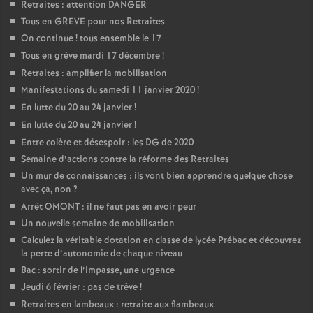
Retraites : attention DANGER
Tous en GREVE pour nos Retraites
On continue
! tous ensemble le 17
Tous en grève mardi 17 décembre
!
Retraites : amplifier la mobilisation
Manifestations du samedi 11 janvier 2020
!
En lutte du 20 au 24 janvier
!
En lutte du 20 au 24 janvier
!
Entre colère et désespoir : les DG de 2020
Semaine d’actions contre la réforme des Retraites
Un mur de connaissances : ils vont bien apprendre quelque chose
avec ça, non
?
Arrêt OMONT : il ne faut pas en avoir peur
Un nouvelle semaine de mobilisation
Calculez la véritable dotation en classe de lycée Prébac et découvrez
la perte d’autonomie de chaque niveau
Bac : sortir de l’impasse, une urgence
Jeudi 6 février : pas de trêve
!
Retraites en lambeaux : retraite aux flambeaux