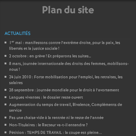
e
Plan du site
m
e
ACTUALITÉS
er
1
mai : manifestons contre l’extrême droite, pour la paix, les
n
libertés et la justice sociale
!
2 octobre : en grève
! Et préparons les suites…
t
8 mars, journée internationale des droits des femmes, mobilisons-
nous
!
s
24 juin 2010 : Forte mobilisation pour l’emploi, les retraites, les
salaires
28 septembre : journée mondiale pour le droit à l’avortement
d
Langues vivantes : le dossier reste ouvert
Augmentation du temps de travail, Bivalence, Compléments de
e
service
Pas une chaise vide à la rentrée ni le reste de l’année
S
Non-Titulaires : le Recteur va-t-il entendre
?
Pétition : TEMPS DE TRAVAIL : la coupe est pleine...