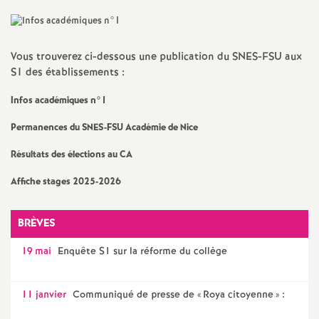
Facebook
Twitter
Addthis
email
a
Vous trouverez ci-dessous une publication du SNES-FSU aux
t
S1 des établissements :
i
Infos académiques n°1
Permanences du SNES-FSU Académie de Nice
o
Résultats des élections au CA
n
Affiche stages 2025-2026
a
BRÈVES
l
19 mai
Enquête S1 sur la réforme du collège
d
11 janvier
Communiqué de presse de «
Roya citoyenne
» :