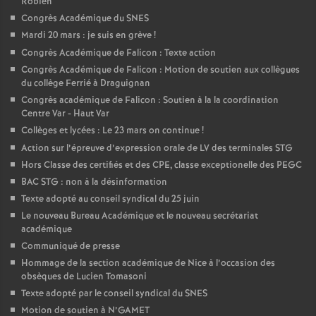
Robien
é
Congrès Académique du SNES
Mardi 20 mars : je suis en grève
!
O
Congrès Académique de Falicon : Texte action
Congrès Académique de Falicon : Motion de soutien aux collègues
du collège Ferrié à Draguignan
r
Congrès académique de Falicon : Soutien à la la coordination
Centre Var - Haut Var
l
Collèges et lycées : Le 23 mars on continue
!
Action sur l’épreuve d’expression orale de LV des terminales STG
é
Hors Classe des certifiés et des CPE, classe exceptionelle des PEGC
BAC STG : non à la désinformation
a
Texte adopté au conseil syndical du 25 juin
Le nouveau Bureau Académique et le nouveau secrétariat
académique
n
Communiqué de presse
Hommage de la section académique de Nice à l’occasion des
s
obsèques de Lucien Tomasoni
Texte adopté par le conseil syndical du SNES
T
Motion de soutien à N’GAMET