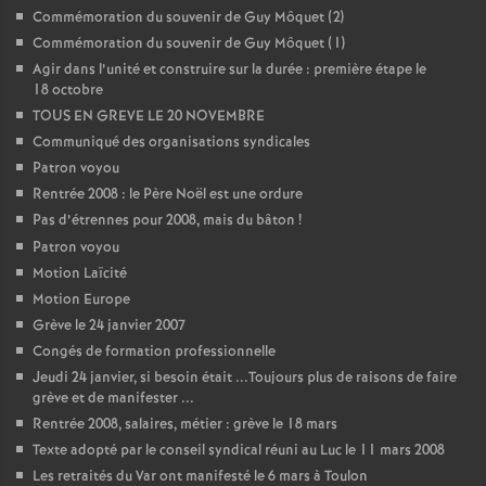
Commémoration du souvenir de Guy Môquet (2)
o
Commémoration du souvenir de Guy Môquet (1)
Agir dans l’unité et construire sur la durée : première étape le
u
18 octobre
TOUS EN GREVE LE 20 NOVEMBRE
Communiqué des organisations syndicales
r
Patron voyou
Rentrée 2008 : le Père Noël est une ordure
s
Pas d’étrennes pour 2008, mais du bâton
!
Patron voyou
Motion Laïcité
Motion Europe
Grève le 24 janvier 2007
Congés de formation professionnelle
Jeudi 24 janvier, si besoin était ...Toujours plus de raisons de faire
grève et de manifester ...
Rentrée 2008, salaires, métier : grève le 18 mars
Texte adopté par le conseil syndical réuni au Luc le 11 mars 2008
Les retraités du Var ont manifesté le 6 mars à Toulon