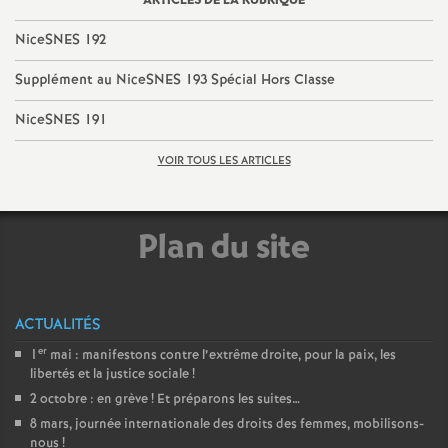
e
ARTICLES DE LA RUBRIQUE
s
NiceSNES 192
Supplément au NiceSNES 193 Spécial Hors Classe
E
NiceSNES 191
n
VOIR TOUS LES ARTICLES
s
Plan du site
e
i
ACTUALITÉS
g
er
1
mai : manifestons contre l’extrême droite, pour la paix, les
libertés et la justice sociale
!
n
2 octobre : en grève
! Et préparons les suites…
8 mars, journée internationale des droits des femmes, mobilisons-
nous
!