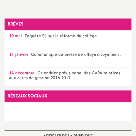
a
BRÈVES
t
19 mai
Enquête S1 sur la réforme du collège
i
11 janvier
Communiqué de presse de «
Roya citoyenne
» :
o
n
14 décembre
Calendrier prévisionnel des CAPA relatives
aux actes de gestion 2016-2017
a
RÉSEAUX SOCIAUX
l
d