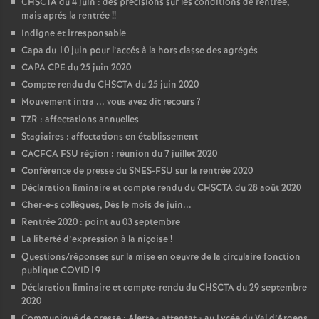
CHSCTA du 4 juin : des précisions sur les conditions de rentrée,
mais aprés la rentrée
!!
Indigne et irresponsable
Capa du 10 juin pour l’accés à la hors classe des agrégés
CAPA CPE du 25 juin 2020
Compte rendu du CHSCTA du 25 juin 2020
Mouvement intra ... vous avez dit recours
?
TZR : affectations annuelles
Stagiaires : affectations en établissement
CACFCA FSU région : réunion du 7 juillet 2020
Conférence de presse du SNES-FSU sur la rentrée 2020
Déclaration liminaire et compte rendu du CHSCTA du 28 août 2020
Cher-e-s collègues, Dès le mois de juin...
Rentrée 2020 : point au 03 septembre
La liberté d’expression à la niçoise
!
Questions/réponses sur la mise en oeuvre de la circulaire fonction
publique COVID19
Déclaration liminaire et compte-rendu du CHSCTA du 29 septembre
2020
Communiqué de presse : Alerte «
attentat
» au Lycée du Val d’Argens