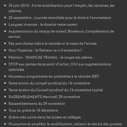
e
24 juin 2010 : Forte mobilisation pour l’emploi, les retraites, les
salaires
m
28 septembre : journée mondiale pour le droit à l’avortement
Langues vivantes : le dossier reste ouvert
e
Augmentation du temps de travail, Bivalence, Compléments de
service
n
Pas une chaise vide à la rentrée ni le reste de l’année
Non-Titulaires : le Recteur va-t-il entendre
?
t
Pétition : TEMPS DE TRAVAIL : la coupe est pleine...
STOP aux pertes de pouvoir d’achat, OUI aux augmentations
salariales
s
Nouveaux programmes en premières à la rentrée 2007
Texte action du conseil syndical du 14 novembre
d
Texte Action du Conseil syndical du 14 novembre (suite)
RASSEMBLEMENTS Mercredi 29 novembre
e
Rassemblements du 29 novembre
Tous en grève le 18 décembre
S
Grève très suivie dans les lycées et collèges
Poursuivre et amplifier la mobilisation, obtenir le retrait des projets