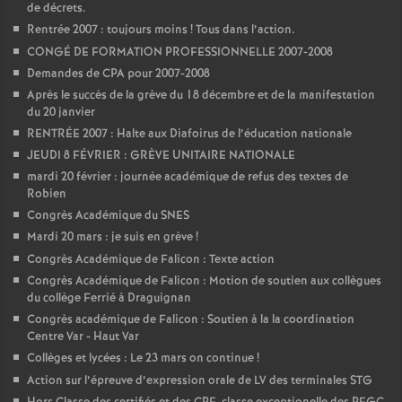
de décrets.
e
Rentrée 2007 : toujours moins
! Tous dans l’action.
CONGÉ DE FORMATION PROFESSIONNELLE 2007-2008
c
Demandes de CPA pour 2007-2008
Après le succès de la grève du 18 décembre et de la manifestation
o
du 20 janvier
RENTRÉE 2007 : Halte aux Diafoirus de l’éducation nationale
n
JEUDI 8 FÉVRIER : GRÈVE UNITAIRE NATIONALE
mardi 20 février : journée académique de refus des textes de
d
Robien
Congrès Académique du SNES
Mardi 20 mars : je suis en grève
!
d
Congrès Académique de Falicon : Texte action
Congrès Académique de Falicon : Motion de soutien aux collègues
e
du collège Ferrié à Draguignan
Congrès académique de Falicon : Soutien à la la coordination
g
Centre Var - Haut Var
Collèges et lycées : Le 23 mars on continue
!
r
Action sur l’épreuve d’expression orale de LV des terminales STG