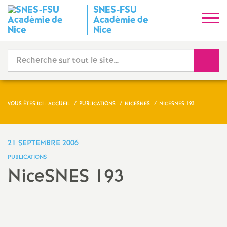
SNES-FSU
S
Académie de
Nice
y
Reche
n
d
VOUS ÊTES ICI :
ACCUEIL
PUBLICATIONS
NICESNES
NICESNES 193
i
c
21 SEPTEMBRE 2006
PUBLICATIONS
a
NiceSNES 193
t
Partager
Partager
Partager
Imprimer
Envoyer
l'article
l'article
l'article
l'article
l'article
sur
sur
via
par
N
Facebook
Twitter
Addthis
email