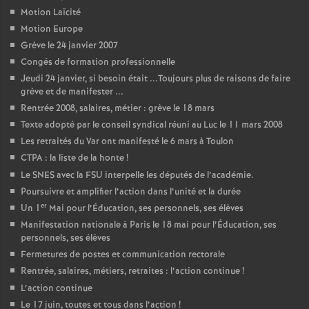
Motion Laïcité
o
Motion Europe
Grève le 24 janvier 2007
u
Congés de formation professionnelle
Jeudi 24 janvier, si besoin était ...Toujours plus de raisons de faire
grève et de manifester ...
r
Rentrée 2008, salaires, métier : grève le 18 mars
Texte adopté par le conseil syndical réuni au Luc le 11 mars 2008
s
Les retraités du Var ont manifesté le 6 mars à Toulon
CTPA : la liste de la honte
!
Le SNES avec la FSU interpelle les députés de l’académie.
Poursuivre et amplifier l’action dans l’unité et la durée
er
Un 1
Mai pour l’Éducation, ses personnels, ses élèves
Manifestation nationale à Paris le 18 mai pour l’Éducation, ses
personnels, ses élèves
Fermetures de postes et communication rectorale
Rentrée, salaires, métiers, retraites : l’action continue
!
L’action continue
Le 17 juin, toutes et tous dans l’action
!