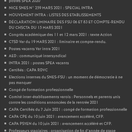
postes SPEA 2020
NICE SNES N° 259 MARS 2021 : SPECIAL INTRA
MOUVEMENT INTRA : LISTES DES ETABLISSEMENTS
DÉCLARATION LIMINAIRE DES FSU 06 ET 83 ET COMPTE-RENDU
DU CHSCTA DU 15 MARS 2021
Congrès académique des 11 et 12 mars 2021 : texte Action
CTSD Var du 19 MARS 2021 : liminaire et compte-rendu.
Postes vacants Var intra 2021
AED : communiqué intersyndical
INTRA 2021 : postes SPEA vacants
Certifiés : CAPA RDVC
Elections internes du SNES-FSU : un moment de démocratie à ne
pas manquer
Congé de formation professionnelle
Comité inter-établissements varois : Personnels et parents unis
contre les conditions annoncées de la rentrée 2021
CAPA Certifiés du 7 Juin 2021 : congé de formation professionnelle
CAPA CPE du 10 juin 2021 : avancement accéléré, CFP.
CAPA PSYEN du 10 juin 2021 : avancement accéléré et CFP.
Professeurs stagiaires : organisation de fin d’année de stage