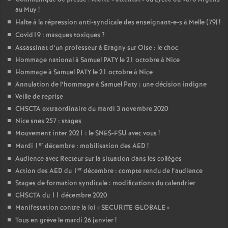
au Muy
!
Halte à la répression anti-syndicale des enseignant-e-s à Melle (79)
!
Covid19 : masques toxiques
?
Assassinat d’un professeur à Eragny sur Oise : le choc
Hommage national à Samuel PATY le 21 octobre à Nice
Hommage à Samuel PATY le 21 octobre à Nice
Annulation de l’hommage à Samuel Paty : une décision indigne
Veille de reprise
CHSCTA extraordinaire du mardi 3 novembre 2020
Nice snes 257 : stages
Mouvement inter 2021 : le SNES-FSU avec vous
!
er
Mardi 1
décembre : mobilisation des AED
!
Audience avec Recteur sur la situation dans les collèges
er
Action des AED du 1
décembre : compte rendu de l’audience
Stages de formation syndicale : modifications du calendrier
CHSCTA du 11 décembre 2020
Manifestation contre la loi «
SECURITE GLOBALE
»
Tous en grève le mardi 26 janvier
!