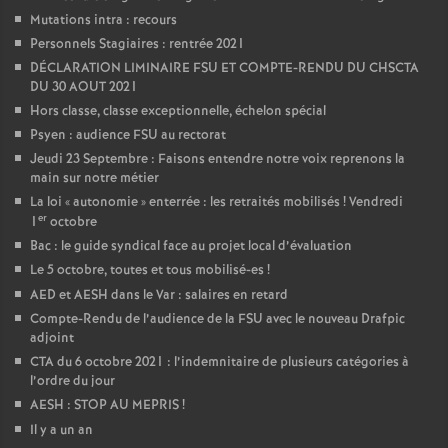
Mutations intra : recours
Personnels Stagiaires : rentrée 2021
DÉCLARATION LIMINAIRE FSU ET COMPTE-RENDU DU CHSCTA
DU 30 AOUT 2021
Hors classe, classe exceptionnelle, échelon spécial
Psyen : audience FSU au rectorat
Jeudi 23 Septembre : Faisons entendre notre voix reprenons la
main sur notre métier
La loi «
autonomie
» enterrée : les retraités mobilisés
! Vendredi
er
1
octobre
Bac : le guide syndical face au projet local d’évaluation
Le 5 octobre, toutes et tous mobilisé-es
!
AED et AESH dans le Var : salaires en retard
Compte-Rendu de l’audience de la FSU avec le nouveau Drafpic
adjoint
CTA du 6 octobre 2021 : l’indemnitaire de plusieurs catégories à
l’ordre du jour
AESH : STOP AU MEPRIS
!
Il y a un an