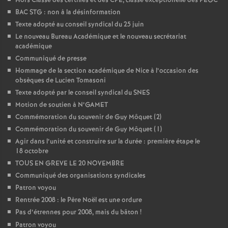
Hors Classe des certifiés et des CPE, classe exceptionelle des PEGC
é
BAC STG : non à la désinformation
Texte adopté au conseil syndical du 25 juin
O
Le nouveau Bureau Académique et le nouveau secrétariat
académique
Communiqué de presse
r
Hommage de la section académique de Nice à l’occasion des
obsèques de Lucien Tomasoni
l
Texte adopté par le conseil syndical du SNES
Motion de soutien à N’GAMET
é
Commémoration du souvenir de Guy Môquet (2)
Commémoration du souvenir de Guy Môquet (1)
a
Agir dans l’unité et construire sur la durée : première étape le
18 octobre
TOUS EN GREVE LE 20 NOVEMBRE
n
Communiqué des organisations syndicales
Patron voyou
s
Rentrée 2008 : le Père Noël est une ordure
Pas d’étrennes pour 2008, mais du bâton
!
T
Patron voyou