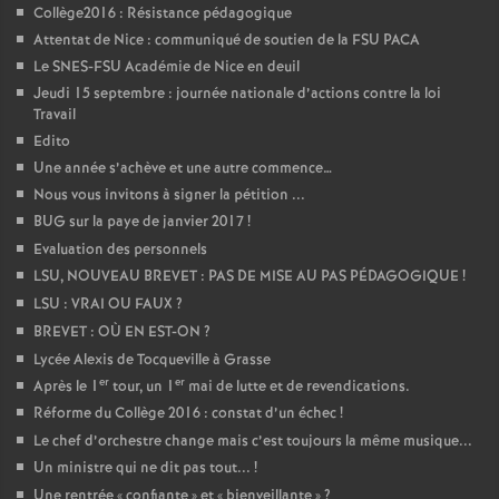
Collège2016 : Résistance pédagogique
Attentat de Nice : communiqué de soutien de la FSU PACA
Le SNES-FSU Académie de Nice en deuil
Jeudi 15 septembre : journée nationale d’actions contre la loi
Travail
Edito
Une année s’achève et une autre commence…
Nous vous invitons à signer la pétition ...
BUG sur la paye de janvier 2017
!
Evaluation des personnels
LSU, NOUVEAU BREVET : PAS DE MISE AU PAS PÉDAGOGIQUE
!
LSU : VRAI OU FAUX
?
BREVET : OÙ EN EST-ON
?
Lycée Alexis de Tocqueville à Grasse
er
er
Après le 1
tour, un 1
mai de lutte et de revendications.
Réforme du Collège 2016 : constat d’un échec
!
Le chef d’orchestre change mais c’est toujours la même musique...
Un ministre qui ne dit pas tout...
!
Une rentrée «
confiante
» et «
bienveillante
»
?