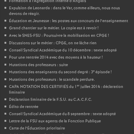
Formation à l’Agrégation interne d’Anglais
Expulsion de Leonarda : dans le Var, comme ailleurs, nous nous
devons de réagir.
Éducation et Jeunesse : les postes aux concours de l’enseignement
Grand chantier sur le métier. La copie est à revoir
!
Avec le SNES-FSU : Poursuivre la mobilisation en CPGE
!
Discussions sur le métier : CPGE, on ne lâche rien
Conseil Syndical Académique du 10 décembre : texte adopté
Pour une rentrée 2014 avec des moyens à la hauteur
!
Mutations des professeurs : suite
e
Mutations des enseignants du second degré : 3
épisode
!
Mutations des professeurs : le scandale perdure.
er
CAPA NOTATION DES CERTIFIÉS du 1
juillet 2014 : déclaration
liminaire
Déclaration liminaire de la F.S.U. au C.A.C.F.C.
Édito de rentrée
Conseil Syndical Académique du 8 septembre : texte adopté
Lettre de la FSU aux agents de la Fonction Publique
Carte de l’Éducation prioritaire