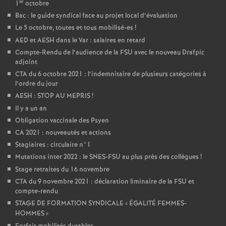
er
1
octobre
Bac : le guide syndical face au projet local d’évaluation
Le 5 octobre, toutes et tous mobilisé-es
!
AED et AESH dans le Var : salaires en retard
Compte-Rendu de l’audience de la FSU avec le nouveau Drafpic
adjoint
CTA du 6 octobre 2021 : l’indemnitaire de plusieurs catégories à
l’ordre du jour
AESH : STOP AU MEPRIS
!
Il y a un an
Obligation vaccinale des Psyen
CA 2021 : nouveautés et actions
Stagiaires : circulaire n°1
Mutations inter 2022 : le SNES-FSU au plus près des collègues
!
Stage retraites du 16 novembre
CTA du 9 novembre 2021 : déclaration liminaire de la FSU et
compte-rendu
STAGE DE FORMATION SYNDICALE «
ÉGALITÉ FEMMES-
HOMMES
»