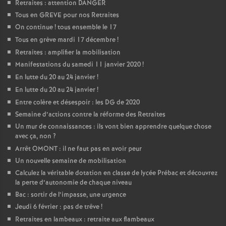
Retraites : attention DANGER
Tous en GREVE pour nos Retraites
On continue
! tous ensemble le 17
Tous en grève mardi 17 décembre
!
Retraites : amplifier la mobilisation
Manifestations du samedi 11 janvier 2020
!
En lutte du 20 au 24 janvier
!
En lutte du 20 au 24 janvier
!
Entre colère et désespoir : les DG de 2020
Semaine d’actions contre la réforme des Retraites
Un mur de connaissances : ils vont bien apprendre quelque chose
avec ça, non
?
Arrêt OMONT : il ne faut pas en avoir peur
Un nouvelle semaine de mobilisation
Calculez la véritable dotation en classe de lycée Prébac et découvrez
la perte d’autonomie de chaque niveau
Bac : sortir de l’impasse, une urgence
Jeudi 6 février : pas de trêve
!
Retraites en lambeaux : retraite aux flambeaux