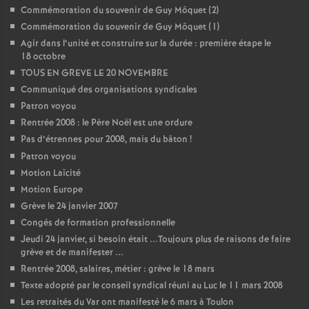
Commémoration du souvenir de Guy Môquet (2)
o
Commémoration du souvenir de Guy Môquet (1)
Agir dans l’unité et construire sur la durée : première étape le
18 octobre
u
TOUS EN GREVE LE 20 NOVEMBRE
Communiqué des organisations syndicales
r
Patron voyou
Rentrée 2008 : le Père Noël est une ordure
s
Pas d’étrennes pour 2008, mais du bâton
!
Patron voyou
Motion Laïcité
Motion Europe
Grève le 24 janvier 2007
Congés de formation professionnelle
Jeudi 24 janvier, si besoin était ...Toujours plus de raisons de faire
grève et de manifester ...
Rentrée 2008, salaires, métier : grève le 18 mars
Texte adopté par le conseil syndical réuni au Luc le 11 mars 2008
Les retraités du Var ont manifesté le 6 mars à Toulon