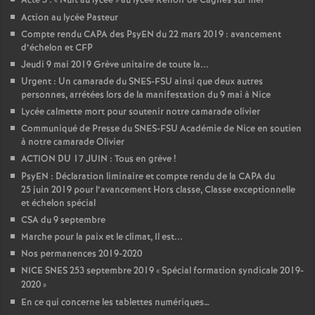
Acte 3 : «
Nuit au lycée
» au lycée Renoir de Cagnes sur mer
Action au lycée Pasteur
Compte rendu CAPA des PsyEN du 22 mars 2019 : avancement
d’échelon et CFP
Jeudi 9 mai 2019 Grève unitaire de toute la...
Urgent : Un camarade du SNES-FSU ainsi que deux autres
personnes, arrétées lors de la manifestation du 9 mai à Nice
Lycée calmette mort pour soutenir notre camarade olivier
Communiqué de Presse du SNES-FSU Académie de Nice en soutien
à notre camarade Olivier
ACTION DU 17 JUIN : Tous en grève
!
PsyEN : Déclaration liminaire et compte rendu de la CAPA du
25 juin 2019 pour l’avancement Hors classe, Classe exceptionnelle
et échelon spécial
CSA du 9 septembre
Marche pour la paix et le climat, Il est...
Nos permanences 2019-2020
NICE SNES 253 septembre 2019 «
Spécial formation syndicale 2019-
2020
»
En ce qui concerne les tablettes numériques…