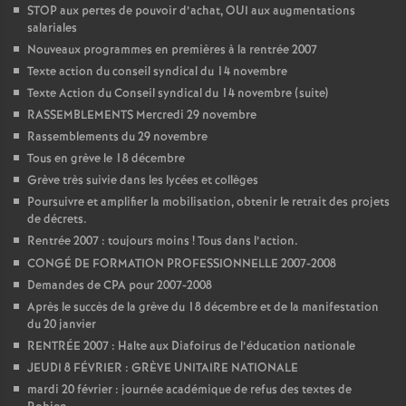
e
STOP aux pertes de pouvoir d’achat, OUI aux augmentations
salariales
Nouveaux programmes en premières à la rentrée 2007
c
Texte action du conseil syndical du 14 novembre
Texte Action du Conseil syndical du 14 novembre (suite)
o
RASSEMBLEMENTS Mercredi 29 novembre
Rassemblements du 29 novembre
n
Tous en grève le 18 décembre
Grève très suivie dans les lycées et collèges
d
Poursuivre et amplifier la mobilisation, obtenir le retrait des projets
de décrets.
d
Rentrée 2007 : toujours moins
! Tous dans l’action.
CONGÉ DE FORMATION PROFESSIONNELLE 2007-2008
Demandes de CPA pour 2007-2008
e
Après le succès de la grève du 18 décembre et de la manifestation
du 20 janvier
g
RENTRÉE 2007 : Halte aux Diafoirus de l’éducation nationale
JEUDI 8 FÉVRIER : GRÈVE UNITAIRE NATIONALE
r
mardi 20 février : journée académique de refus des textes de