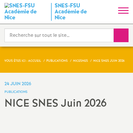
SNES-FSU
S
Académie de
Nice
y
Reche
n
d
VOUS ÊTES ICI :
ACCUEIL
PUBLICATIONS
NICESNES
NICE SNES JUIN 2026
i
c
24 JUIN 2026
PUBLICATIONS
a
NICE SNES Juin 2026
t
Partager
Partager
Partager
Imprimer
Envoyer
l'article
l'article
l'article
l'article
l'article
sur
sur
via
par
N
Facebook
Twitter
Addthis
email