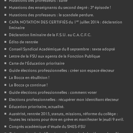
Mutations des professeurs : suite
e
Mutations des enseignants du second degré : 3
épisode
!
Mutations des professeurs : le scandale perdure.
er
CAPA NOTATION DES CERTIFIÉS du 1
juillet 2014 : déclaration
liminaire
Déclaration liminaire de la F.S.U. au C.A.C.F.C.
Édito de rentrée
Conseil Syndical Académique du 8 septembre : texte adopté
Lettre de la FSU aux agents de la Fonction Publique
Carte de l’Éducation prioritaire
Guide élections professionnelles : créer son espace électeur
La Bocca en ébullition
!
La Bocca ça continue
!
Guide élections professionnelles : comment voter
Elections professionnelles : récupérer mon identifiant électeur
Éducation prioritaire, actualité.
Austérité, rentrée 2015, statuts, missions, réforme du collège :
Toutes les raisons pour être en grève et manifester le jeudi 9 avril.
Congrès académique d’étude du SNES-FSU