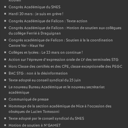
Robien
é
Congrès Académique du SNES
Mardi 20 mars : je suis en grève
!
O
Congrès Académique de Falicon : Texte action
Congrès Académique de Falicon : Motion de soutien aux collègues
du collège Ferrié à Draguignan
r
Congrès académique de Falicon : Soutien à la la coordination
Centre Var - Haut Var
l
Collèges et lycées : Le 23 mars on continue
!
Action sur l’épreuve d’expression orale de LV des terminales STG
é
Hors Classe des certifiés et des CPE, classe exceptionelle des PEGC
BAC STG : non à la désinformation
a
Texte adopté au conseil syndical du 25 juin
Le nouveau Bureau Académique et le nouveau secrétariat
académique
n
Communiqué de presse
Hommage de la section académique de Nice à l’occasion des
s
obsèques de Lucien Tomasoni
Texte adopté par le conseil syndical du SNES
T
Motion de soutien à N’GAMET