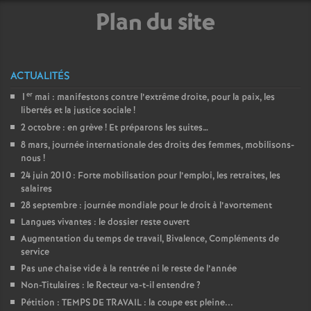
e
Plan du site
m
e
ACTUALITÉS
er
1
mai : manifestons contre l’extrême droite, pour la paix, les
n
libertés et la justice sociale
!
2 octobre : en grève
! Et préparons les suites…
t
8 mars, journée internationale des droits des femmes, mobilisons-
nous
!
24 juin 2010 : Forte mobilisation pour l’emploi, les retraites, les
s
salaires
28 septembre : journée mondiale pour le droit à l’avortement
d
Langues vivantes : le dossier reste ouvert
Augmentation du temps de travail, Bivalence, Compléments de
e
service
Pas une chaise vide à la rentrée ni le reste de l’année
S
Non-Titulaires : le Recteur va-t-il entendre
?
Pétition : TEMPS DE TRAVAIL : la coupe est pleine...