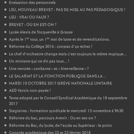
Evaluation des personnels
LSU, NOUVEAU BREVET : PAS DE MISE AU PAS PÉDAGOGIQUE
!
LSU : VRAI OU FAUX
?
BREVET : OÙ EN EST-ON
?
Lycée Alexis de Tocqueville à Grasse
er
er
Après le 1
tour, un 1
mai de lutte et de revendications.
Réforme du Collège 2016 : constat d’un échec
!
Le chef d’orchestre change mais c’est toujours la même musique...
Un ministre qui ne dit pas tout...
!
Une rentrée «
confiante
» et «
bienveillante
»
?
LE SALARIAT ET LA FONCTION PUBLIQUE DANS LA...
MARDI 10 OCTOBRE 2017 GRÈVE NATIONALE UNITAIRE
AED Varois non-payés
!
Texte adopté par le Conseil Syndical Académique du 18 septembre
2017
Stagiaires : formation syndicale le mercredi 15 novembre à 9h30
Réforme du bac, parcours Avenir : Où en est-on
?
Réforme du Bac, du lycée, de l’accès au Supérieur : le point
Congrès académique des 22 et 23 février 2018