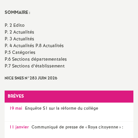
a
SOMMAIRE :
t
P. 2 Edito
P. 2 Actualités
P. 3 Actualités
i
P. 4 Actualités P.8 Actualités
P.5 Catégories
o
P.6 Sections départementales
P.7 Sections d’établissement
n
NICE SNES N°283 JUIN 2026
a
BRÈVES
l
19 mai
Enquête S1 sur la réforme du collège
d
11 janvier
Communiqué de presse de «
Roya citoyenne
» :