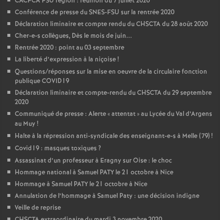
CACFCA FSU région : réunion du 7 juillet 2020
Conférence de presse du SNES-FSU sur la rentrée 2020
Déclaration liminaire et compte rendu du CHSCTA du 28 août 2020
Cher-e-s collègues, Dès le mois de juin...
Rentrée 2020 : point au 03 septembre
La liberté d’expression à la niçoise
!
Questions/réponses sur la mise en oeuvre de la circulaire fonction
publique COVID19
Déclaration liminaire et compte-rendu du CHSCTA du 29 septembre
2020
Communiqué de presse : Alerte «
attentat
» au Lycée du Val d’Argens
au Muy
!
Halte à la répression anti-syndicale des enseignant-e-s à Melle (79)
!
Covid19 : masques toxiques
?
Assassinat d’un professeur à Eragny sur Oise : le choc
Hommage national à Samuel PATY le 21 octobre à Nice
Hommage à Samuel PATY le 21 octobre à Nice
Annulation de l’hommage à Samuel Paty : une décision indigne
Veille de reprise
CHSCTA extraordinaire du mardi 3 novembre 2020