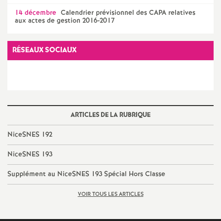
e
14 décembre
Calendrier prévisionnel des CAPA relatives
s
aux actes de gestion 2016-2017
E
RÉSEAUX SOCIAUX
n
s
ARTICLES DE LA RUBRIQUE
e
NiceSNES 192
i
NiceSNES 193
g
Supplément au NiceSNES 193 Spécial Hors Classe
VOIR TOUS LES ARTICLES
n